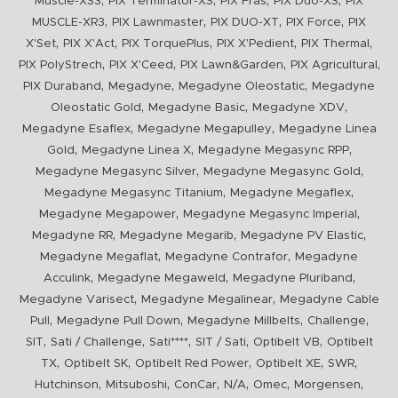
,
,
,
,
Muscle-XS3
PIX Terminator-XS
PIX Fras
PIX Duo-XS
PIX
,
,
,
,
MUSCLE-XR3
PIX Lawnmaster
PIX DUO-XT
PIX Force
PIX
,
,
,
,
,
X'Set
PIX X'Act
PIX TorquePlus
PIX X'Pedient
PIX Thermal
,
,
,
,
PIX PolyStrech
PIX X'Ceed
PIX Lawn&Garden
PIX Agricultural
,
,
,
PIX Duraband
Megadyne
Megadyne Oleostatic
Megadyne
,
,
,
Oleostatic Gold
Megadyne Basic
Megadyne XDV
,
,
Megadyne Esaflex
Megadyne Megapulley
Megadyne Linea
,
,
,
Gold
Megadyne Linea X
Megadyne Megasync RPP
,
,
Megadyne Megasync Silver
Megadyne Megasync Gold
,
,
Megadyne Megasync Titanium
Megadyne Megaflex
,
,
Megadyne Megapower
Megadyne Megasync Imperial
,
,
,
Megadyne RR
Megadyne Megarib
Megadyne PV Elastic
,
,
Megadyne Megaflat
Megadyne Contrafor
Megadyne
,
,
,
Acculink
Megadyne Megaweld
Megadyne Pluriband
,
,
Megadyne Varisect
Megadyne Megalinear
Megadyne Cable
,
,
,
,
Pull
Megadyne Pull Down
Megadyne Millbelts
Challenge
,
,
,
,
,
SIT
Sati / Challenge
Sati****
SIT / Sati
Optibelt VB
Optibelt
,
,
,
,
,
TX
Optibelt SK
Optibelt Red Power
Optibelt XE
SWR
,
,
,
,
,
,
Hutchinson
Mitsuboshi
ConCar
N/A
Omec
Morgensen