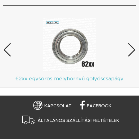
62xx egysoros mélyhornyú golyóscsapágy
KAPCSOLAT
FACEBOOK
ÁLTALÁNOS SZÁLLÍTÁSI FELTÉTELEK