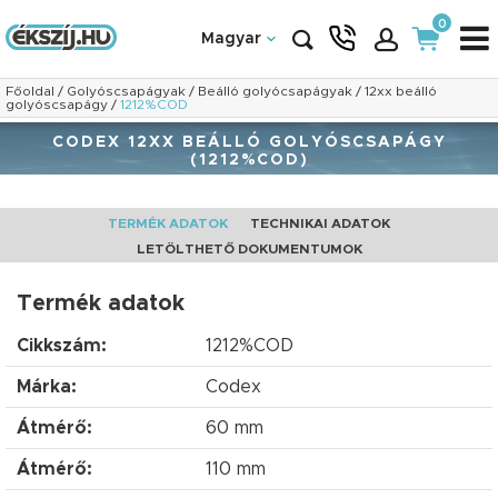
0
Magyar
Főoldal
/
Golyóscsapágyak
/
Beálló golyócsapágyak
/
12xx beálló
golyóscsapágy
/
1212%COD
CODEX 12XX BEÁLLÓ GOLYÓSCSAPÁGY
(1212%COD)
TERMÉK ADATOK
TECHNIKAI ADATOK
LETÖLTHETŐ DOKUMENTUMOK
Termék adatok
Cikkszám:
1212%COD
Márka:
Codex
Átmérő:
60 mm
Átmérő:
110 mm