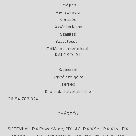
Belépés
Regisztráció
Keresés
Kosár tartalma
Szállítás
Szavatosság
Elállás a szerződéstől
KAPCSOLAT
Kapcsolat
Ügyfélszolgálat
Térkép
Kapcsolatfelvételi űrlap
+36-94-783-324
GYÁRTÓK
,
,
,
,
,
SISTEMbelt
PIX PowerWare
PIX L&G
PIX X'Set
PIX X'tra
PIX