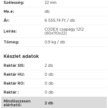
Szélesség:
22 mm
Me.e:
db
Ár:
6 555,74 Ft / db
CODEX csapágy 1212
Leírás:
(60x110x22)
Tömeg:
0,9 kg / db
Készlet adatok
Raktár SIS:
2 db
Raktár HU:
0 db
Raktár RO:
0 db
Raktár :
0 db
Mindösszesen
2 db
elérhető: