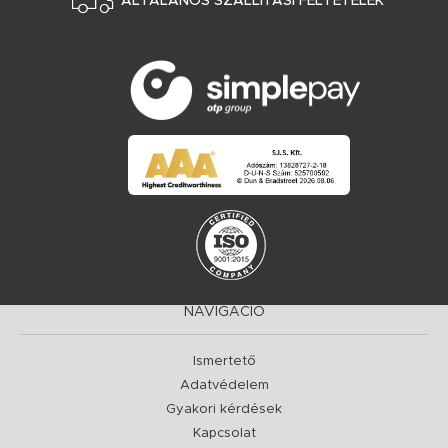
ÁLTALÁNOS SZÁLLÍTÁSI FELTÉTELEK
NAVIGÁCIÓ
Ismertető
Adatvédelem
Gyakori kérdések
Kapcsolat