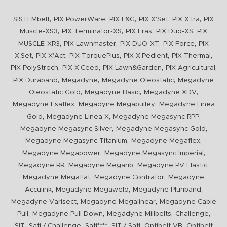
,
,
,
,
,
SISTEMbelt
PIX PowerWare
PIX L&G
PIX X'Set
PIX X'tra
PIX
,
,
,
,
Muscle-XS3
PIX Terminator-XS
PIX Fras
PIX Duo-XS
PIX
,
,
,
,
MUSCLE-XR3
PIX Lawnmaster
PIX DUO-XT
PIX Force
PIX
,
,
,
,
,
X'Set
PIX X'Act
PIX TorquePlus
PIX X'Pedient
PIX Thermal
,
,
,
,
PIX PolyStrech
PIX X'Ceed
PIX Lawn&Garden
PIX Agricultural
,
,
,
PIX Duraband
Megadyne
Megadyne Oleostatic
Megadyne
,
,
,
Oleostatic Gold
Megadyne Basic
Megadyne XDV
,
,
Megadyne Esaflex
Megadyne Megapulley
Megadyne Linea
,
,
,
Gold
Megadyne Linea X
Megadyne Megasync RPP
,
,
Megadyne Megasync Silver
Megadyne Megasync Gold
,
,
Megadyne Megasync Titanium
Megadyne Megaflex
,
,
Megadyne Megapower
Megadyne Megasync Imperial
,
,
,
Megadyne RR
Megadyne Megarib
Megadyne PV Elastic
,
,
Megadyne Megaflat
Megadyne Contrafor
Megadyne
,
,
,
Acculink
Megadyne Megaweld
Megadyne Pluriband
,
,
Megadyne Varisect
Megadyne Megalinear
Megadyne Cable
,
,
,
,
Pull
Megadyne Pull Down
Megadyne Millbelts
Challenge
,
,
,
,
,
SIT
Sati / Challenge
Sati****
SIT / Sati
Optibelt VB
Optibelt