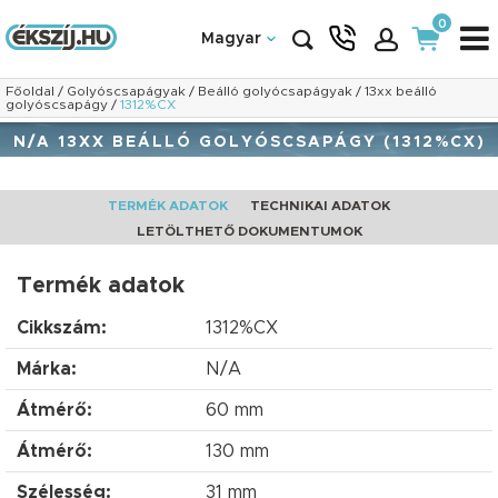
0
Magyar
Főoldal
/
Golyóscsapágyak
/
Beálló golyócsapágyak
/
13xx beálló
golyóscsapágy
/
1312%CX
N/A 13XX BEÁLLÓ GOLYÓSCSAPÁGY (1312%CX)
TERMÉK ADATOK
TECHNIKAI ADATOK
LETÖLTHETŐ DOKUMENTUMOK
Termék adatok
Cikkszám:
1312%CX
Márka:
N/A
Átmérő:
60 mm
Átmérő:
130 mm
Szélesség:
31 mm