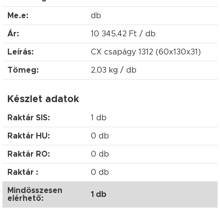
Me.e:
db
Ár:
10 345,42 Ft / db
Leírás:
CX csapágy 1312 (60x130x31)
Tömeg:
2,03 kg / db
Készlet adatok
Raktár SIS:
1 db
Raktár HU:
0 db
Raktár RO:
0 db
Raktár :
0 db
Mindösszesen
1 db
elérhető: