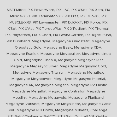
,
,
,
,
,
SISTEMbelt
PIX PowerWare
PIX L&G
PIX X'Set
PIX X'tra
PIX
,
,
,
,
Muscle-XS3
PIX Terminator-XS
PIX Fras
PIX Duo-XS
PIX
,
,
,
,
MUSCLE-XR3
PIX Lawnmaster
PIX DUO-XT
PIX Force
PIX
,
,
,
,
,
X'Set
PIX X'Act
PIX TorquePlus
PIX X'Pedient
PIX Thermal
,
,
,
,
PIX PolyStrech
PIX X'Ceed
PIX Lawn&Garden
PIX Agricultural
,
,
,
PIX Duraband
Megadyne
Megadyne Oleostatic
Megadyne
,
,
,
Oleostatic Gold
Megadyne Basic
Megadyne XDV
,
,
Megadyne Esaflex
Megadyne Megapulley
Megadyne Linea
,
,
,
Gold
Megadyne Linea X
Megadyne Megasync RPP
,
,
Megadyne Megasync Silver
Megadyne Megasync Gold
,
,
Megadyne Megasync Titanium
Megadyne Megaflex
,
,
Megadyne Megapower
Megadyne Megasync Imperial
,
,
,
Megadyne RR
Megadyne Megarib
Megadyne PV Elastic
,
,
Megadyne Megaflat
Megadyne Contrafor
Megadyne
,
,
,
Acculink
Megadyne Megaweld
Megadyne Pluriband
,
,
Megadyne Varisect
Megadyne Megalinear
Megadyne Cable
,
,
,
,
Pull
Megadyne Pull Down
Megadyne Millbelts
Challenge
,
,
,
,
,
SIT
Sati / Challenge
Sati****
SIT / Sati
Optibelt VB
Optibelt