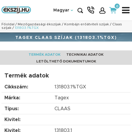
0
Magyar
Főoldal
/
Mezőgazdasági ékszíjak
/
Kombájn erőátviteli szíjak
/
Claas
szíjak
/
131803.1%TGX
TAGEX CLAAS SZÍJAK (131803.1%TGX)
TERMÉK ADATOK
TECHNIKAI ADATOK
LETÖLTHETŐ DOKUMENTUMOK
Termék adatok
Cikkszám:
131803.1%TGX
Márka:
Tagex
Típus:
CLAAS
Kivitel:
Kivitel:
131803.1