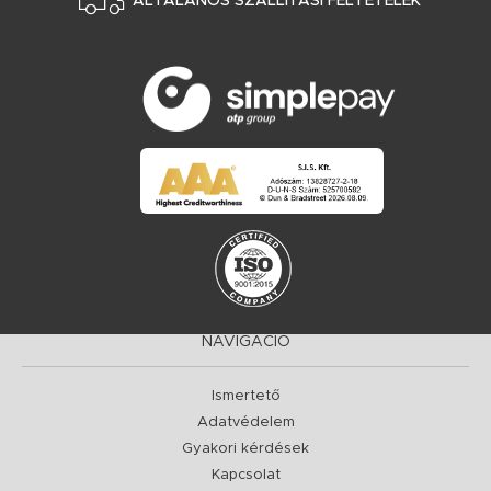
ÁLTALÁNOS SZÁLLÍTÁSI FELTÉTELEK
NAVIGÁCIÓ
Ismertető
Adatvédelem
Gyakori kérdések
Kapcsolat