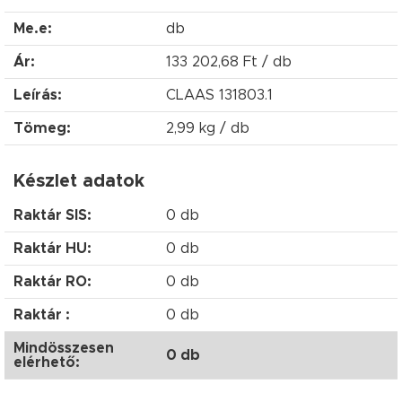
Me.e:
db
Ár:
133 202,68 Ft / db
Leírás:
CLAAS 131803.1
Tömeg:
2,99 kg / db
Készlet adatok
Raktár SIS:
0 db
Raktár HU:
0 db
Raktár RO:
0 db
Raktár :
0 db
Mindösszesen
0 db
elérhető: