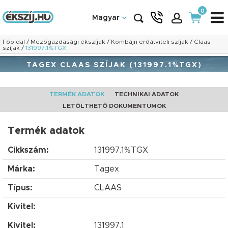
0
Magyar
Főoldal
/
Mezőgazdasági ékszíjak
/
Kombájn erőátviteli szíjak
/
Claas
szíjak
/
131997.1%TGX
TAGEX CLAAS SZÍJAK (131997.1%TGX)
TERMÉK ADATOK
TECHNIKAI ADATOK
LETÖLTHETŐ DOKUMENTUMOK
Termék adatok
Cikkszám:
131997.1%TGX
Márka:
Tagex
Típus:
CLAAS
Kivitel:
Kivitel:
131997.1