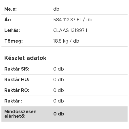
Me.e:
db
Ár:
584 112,37 Ft / db
Leírás:
CLAAS 131997.1
Tömeg:
18,8 kg / db
Készlet adatok
Raktár SIS:
0 db
Raktár HU:
0 db
Raktár RO:
0 db
Raktár :
0 db
Mindösszesen
0 db
elérhető: