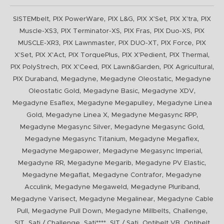
,
,
,
,
,
SISTEMbelt
PIX PowerWare
PIX L&G
PIX X'Set
PIX X'tra
PIX
,
,
,
,
Muscle-XS3
PIX Terminator-XS
PIX Fras
PIX Duo-XS
PIX
,
,
,
,
MUSCLE-XR3
PIX Lawnmaster
PIX DUO-XT
PIX Force
PIX
,
,
,
,
,
X'Set
PIX X'Act
PIX TorquePlus
PIX X'Pedient
PIX Thermal
,
,
,
,
PIX PolyStrech
PIX X'Ceed
PIX Lawn&Garden
PIX Agricultural
,
,
,
PIX Duraband
Megadyne
Megadyne Oleostatic
Megadyne
,
,
,
Oleostatic Gold
Megadyne Basic
Megadyne XDV
,
,
Megadyne Esaflex
Megadyne Megapulley
Megadyne Linea
,
,
,
Gold
Megadyne Linea X
Megadyne Megasync RPP
,
,
Megadyne Megasync Silver
Megadyne Megasync Gold
,
,
Megadyne Megasync Titanium
Megadyne Megaflex
,
,
Megadyne Megapower
Megadyne Megasync Imperial
,
,
,
Megadyne RR
Megadyne Megarib
Megadyne PV Elastic
,
,
Megadyne Megaflat
Megadyne Contrafor
Megadyne
,
,
,
Acculink
Megadyne Megaweld
Megadyne Pluriband
,
,
Megadyne Varisect
Megadyne Megalinear
Megadyne Cable
,
,
,
,
Pull
Megadyne Pull Down
Megadyne Millbelts
Challenge
,
,
,
,
,
SIT
Sati / Challenge
Sati****
SIT / Sati
Optibelt VB
Optibelt