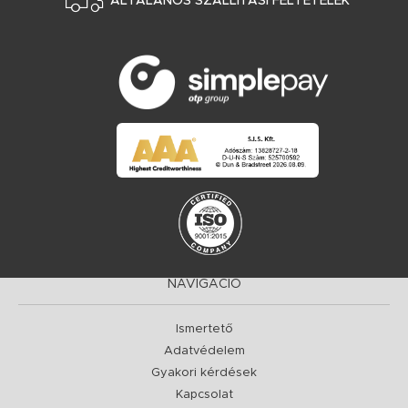
ÁLTALÁNOS SZÁLLÍTÁSI FELTÉTELEK
NAVIGÁCIÓ
Ismertető
Adatvédelem
Gyakori kérdések
Kapcsolat