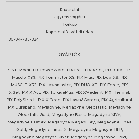
Kapcsolat
Ügyfélszolgálat
Térkép
Kapcsolatfelvételi űrlap
+36-94-783-324
GYÁRTÓK
,
,
,
,
,
SISTEMbelt
PIX PowerWare
PIX L&G
PIX X'Set
PIX X'tra
PIX
,
,
,
,
Muscle-XS3
PIX Terminator-XS
PIX Fras
PIX Duo-XS
PIX
,
,
,
,
MUSCLE-XR3
PIX Lawnmaster
PIX DUO-XT
PIX Force
PIX
,
,
,
,
,
X'Set
PIX X'Act
PIX TorquePlus
PIX X'Pedient
PIX Thermal
,
,
,
,
PIX PolyStrech
PIX X'Ceed
PIX Lawn&Garden
PIX Agricultural
,
,
,
PIX Duraband
Megadyne
Megadyne Oleostatic
Megadyne
,
,
,
Oleostatic Gold
Megadyne Basic
Megadyne XDV
,
,
Megadyne Esaflex
Megadyne Megapulley
Megadyne Linea
,
,
,
Gold
Megadyne Linea X
Megadyne Megasync RPP
,
,
Megadyne Megasync Silver
Megadyne Megasync Gold