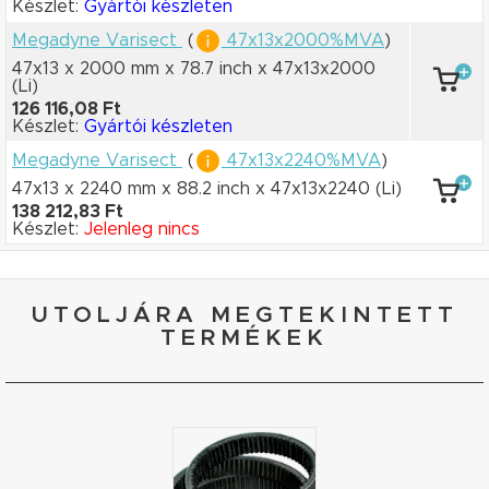
Készlet:
Gyártói készleten
Megadyne Varisect
(
47x13x2000%MVA
)
47x13 x 2000 mm
x 78.7 inch
x 47x13x2000
(Li)
126 116,08 Ft
Készlet:
Gyártói készleten
Megadyne Varisect
(
47x13x2240%MVA
)
47x13 x 2240 mm
x 88.2 inch
x 47x13x2240
(Li)
138 212,83 Ft
Készlet:
Jelenleg nincs
UTOLJÁRA MEGTEKINTETT
TERMÉKEK