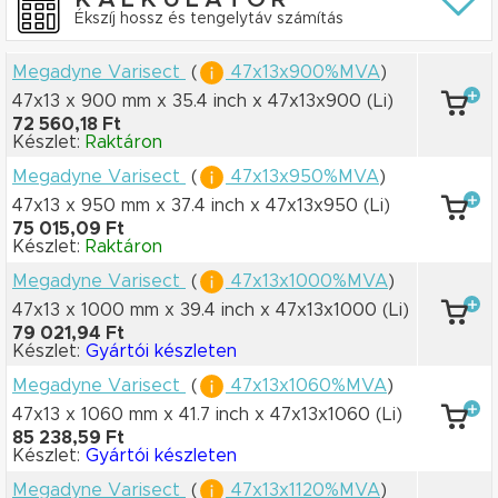
Ékszíj hossz és tengelytáv számítás
Megadyne Varisect
(
47x13x900%MVA
)
47x13 x 900 mm
x 35.4 inch
x 47x13x900
(Li)
72 560,18 Ft
Készlet:
Raktáron
Megadyne Varisect
(
47x13x950%MVA
)
47x13 x 950 mm
x 37.4 inch
x 47x13x950
(Li)
75 015,09 Ft
Készlet:
Raktáron
Megadyne Varisect
(
47x13x1000%MVA
)
47x13 x 1000 mm
x 39.4 inch
x 47x13x1000
(Li)
79 021,94 Ft
Készlet:
Gyártói készleten
Megadyne Varisect
(
47x13x1060%MVA
)
47x13 x 1060 mm
x 41.7 inch
x 47x13x1060
(Li)
85 238,59 Ft
Készlet:
Gyártói készleten
Megadyne Varisect
(
47x13x1120%MVA
)