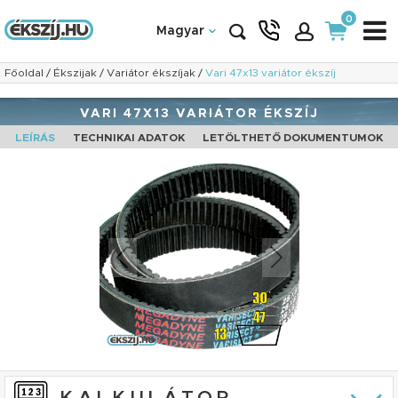
0
Magyar
Főoldal
/
Ékszijak
/
Variátor ékszíjak
/
Vari 47x13 variátor ékszíj
VARI 47X13 VARIÁTOR ÉKSZÍJ
LEÍRÁS
TECHNIKAI ADATOK
LETÖLTHETŐ DOKUMENTUMOK
KALKULÁTOR