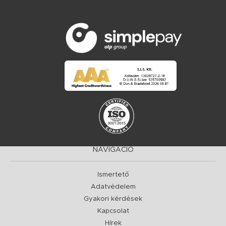
NAVIGÁCIÓ
Ismertető
Adatvédelem
Gyakori kérdések
Kapcsolat
Hírek