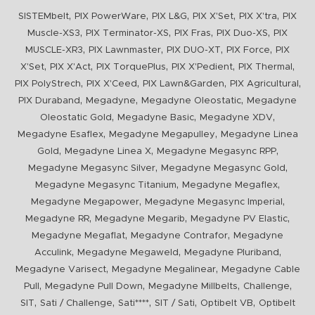
,
,
,
,
,
SISTEMbelt
PIX PowerWare
PIX L&G
PIX X'Set
PIX X'tra
PIX
,
,
,
,
Muscle-XS3
PIX Terminator-XS
PIX Fras
PIX Duo-XS
PIX
,
,
,
,
MUSCLE-XR3
PIX Lawnmaster
PIX DUO-XT
PIX Force
PIX
,
,
,
,
,
X'Set
PIX X'Act
PIX TorquePlus
PIX X'Pedient
PIX Thermal
,
,
,
,
PIX PolyStrech
PIX X'Ceed
PIX Lawn&Garden
PIX Agricultural
,
,
,
PIX Duraband
Megadyne
Megadyne Oleostatic
Megadyne
,
,
,
Oleostatic Gold
Megadyne Basic
Megadyne XDV
,
,
Megadyne Esaflex
Megadyne Megapulley
Megadyne Linea
,
,
,
Gold
Megadyne Linea X
Megadyne Megasync RPP
,
,
Megadyne Megasync Silver
Megadyne Megasync Gold
,
,
Megadyne Megasync Titanium
Megadyne Megaflex
,
,
Megadyne Megapower
Megadyne Megasync Imperial
,
,
,
Megadyne RR
Megadyne Megarib
Megadyne PV Elastic
,
,
Megadyne Megaflat
Megadyne Contrafor
Megadyne
,
,
,
Acculink
Megadyne Megaweld
Megadyne Pluriband
,
,
Megadyne Varisect
Megadyne Megalinear
Megadyne Cable
,
,
,
,
Pull
Megadyne Pull Down
Megadyne Millbelts
Challenge
,
,
,
,
,
SIT
Sati / Challenge
Sati****
SIT / Sati
Optibelt VB
Optibelt