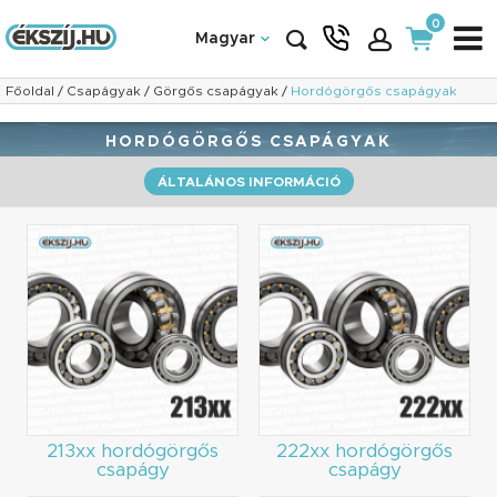
0
Magyar
Főoldal
/
Csapágyak
/
Görgős csapágyak
/
Hordógörgős csapágyak
HORDÓGÖRGŐS CSAPÁGYAK
ÁLTALÁNOS INFORMÁCIÓ
213xx hordógörgős
222xx hordógörgős
csapágy
csapágy