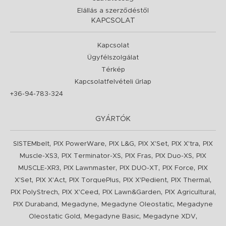
Elállás a szerződéstől
KAPCSOLAT
Kapcsolat
Ügyfélszolgálat
Térkép
Kapcsolatfelvételi űrlap
+36-94-783-324
GYÁRTÓK
,
,
,
,
,
SISTEMbelt
PIX PowerWare
PIX L&G
PIX X'Set
PIX X'tra
PIX
,
,
,
,
Muscle-XS3
PIX Terminator-XS
PIX Fras
PIX Duo-XS
PIX
,
,
,
,
MUSCLE-XR3
PIX Lawnmaster
PIX DUO-XT
PIX Force
PIX
,
,
,
,
,
X'Set
PIX X'Act
PIX TorquePlus
PIX X'Pedient
PIX Thermal
,
,
,
,
PIX PolyStrech
PIX X'Ceed
PIX Lawn&Garden
PIX Agricultural
,
,
,
PIX Duraband
Megadyne
Megadyne Oleostatic
Megadyne
,
,
,
Oleostatic Gold
Megadyne Basic
Megadyne XDV