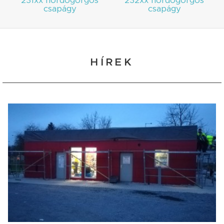
231xx hordógörgős
232xx hordógörgős
csapágy
csapágy
HÍREK