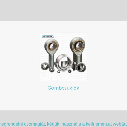
Gömbcsuklók
egrendelni csomagját, kérjük, használja a keilriemen.at webár