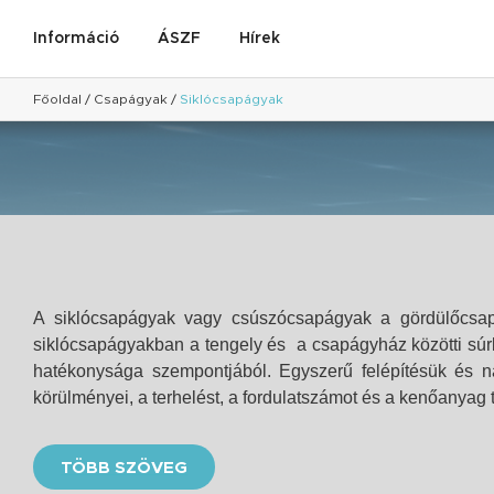
Információ
ÁSZF
Hírek
Főoldal
/
Csapágyak
/
Siklócsapágyak
A siklócsapágyak vagy csúszócsapágyak a gördülőcsap
siklócsapágyakban a tengely és a csapágyház közötti súrl
hatékonysága szempontjából. Egyszerű felépítésük és na
körülményei, a terhelést, a fordulatszámot és a kenőanyag t
TÖBB SZÖVEG