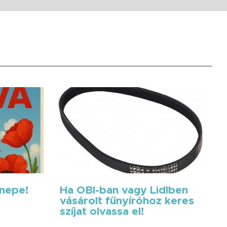
nnepe!
Ha OBI-ban vagy Lidlben
vásárolt fűnyíróhoz keres
szíjat olvassa el!