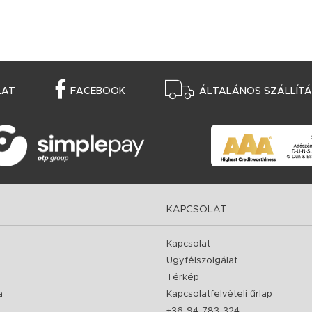
LAT
FACEBOOK
ÁLTALÁNOS SZÁLLÍTÁS
KAPCSOLAT
Kapcsolat
Ügyfélszolgálat
Térkép
a
Kapcsolatfelvételi űrlap
+36-94-783-324