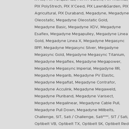
,
,
,
PIX PolyStrech
PIX X'Ceed
PIX Lawn&Garden
PIX
,
,
,
Agricultural
PIX Duraband
Megadyne
Megadyne
,
,
Oleostatic
Megadyne Oleostatic Gold
,
,
Megadyne Basic
Megadyne XDV
Megadyne
,
,
Esaflex
Megadyne Megapulley
Megadyne Linea
,
,
Gold
Megadyne Linea X
Megadyne Megasync
,
,
RPP
Megadyne Megasync Silver
Megadyne
,
,
Megasync Gold
Megadyne Megasync Titanium
,
,
Megadyne Megaflex
Megadyne Megapower
,
,
Megadyne Megasync Imperial
Megadyne RR
,
,
Megadyne Megarib
Megadyne PV Elastic
,
,
Megadyne Megaflat
Megadyne Contrafor
,
,
Megadyne Acculink
Megadyne Megaweld
,
,
Megadyne Pluriband
Megadyne Varisect
,
,
Megadyne Megalinear
Megadyne Cable Pull
,
,
Megadyne Pull Down
Megadyne Millbelts
,
,
,
,
,
Challenge
SIT
Sati / Challenge
Sati****
SIT / Sati
,
,
,
Optibelt VB
Optibelt TX
Optibelt SK
Optibelt Red