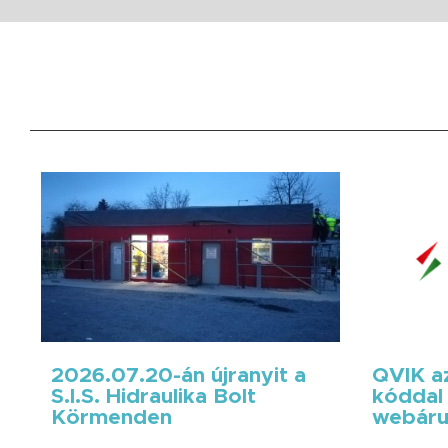
2026.07.20-án újranyit a
QVIK az
S.I.S. Hidraulika Bolt
kóddal 
Körmenden
webáru