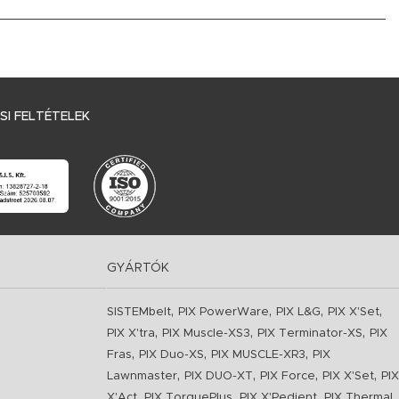
I FELTÉTELEK
GYÁRTÓK
,
,
,
,
SISTEMbelt
PIX PowerWare
PIX L&G
PIX X'Set
,
,
,
PIX X'tra
PIX Muscle-XS3
PIX Terminator-XS
PIX
,
,
,
Fras
PIX Duo-XS
PIX MUSCLE-XR3
PIX
,
,
,
,
Lawnmaster
PIX DUO-XT
PIX Force
PIX X'Set
PIX
,
,
,
,
X'Act
PIX TorquePlus
PIX X'Pedient
PIX Thermal