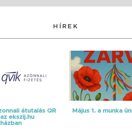
HÍREK
onnali átutalás QR
Május 1. a munka ü
az ekszij.hu
házban