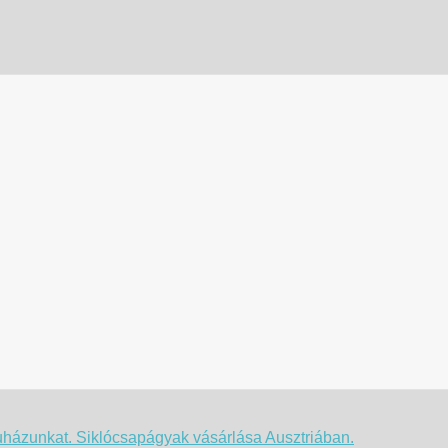
uházunkat. Siklócsapágyak vásárlása Ausztriában.