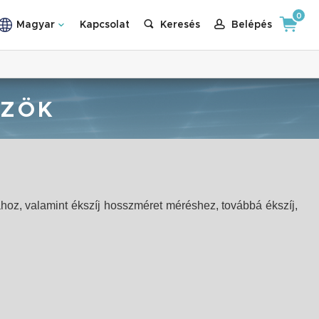
0
Magyar
Kapcsolat
Keresés
Belépés
ÖZÖK
hoz, valamint ékszíj hosszméret méréshez, továbbá ékszíj,