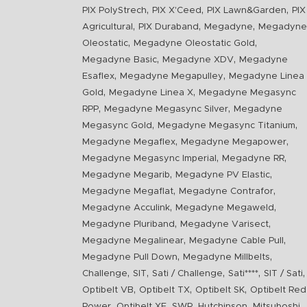
,
,
,
PIX PolyStrech
PIX X'Ceed
PIX Lawn&Garden
PIX
,
,
,
Agricultural
PIX Duraband
Megadyne
Megadyne
,
,
Oleostatic
Megadyne Oleostatic Gold
,
,
Megadyne Basic
Megadyne XDV
Megadyne
,
,
Esaflex
Megadyne Megapulley
Megadyne Linea
,
,
Gold
Megadyne Linea X
Megadyne Megasync
,
,
RPP
Megadyne Megasync Silver
Megadyne
,
,
Megasync Gold
Megadyne Megasync Titanium
,
,
Megadyne Megaflex
Megadyne Megapower
,
,
Megadyne Megasync Imperial
Megadyne RR
,
,
Megadyne Megarib
Megadyne PV Elastic
,
,
Megadyne Megaflat
Megadyne Contrafor
,
,
Megadyne Acculink
Megadyne Megaweld
,
,
Megadyne Pluriband
Megadyne Varisect
,
,
Megadyne Megalinear
Megadyne Cable Pull
,
,
Megadyne Pull Down
Megadyne Millbelts
,
,
,
,
,
Challenge
SIT
Sati / Challenge
Sati****
SIT / Sati
,
,
,
Optibelt VB
Optibelt TX
Optibelt SK
Optibelt Red
,
,
,
,
,
Power
Optibelt XE
SWR
Hutchinson
Mitsuboshi