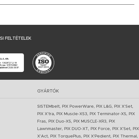
I FELTÉTELEK
GYÁRTÓK
,
,
,
,
SISTEMbelt
PIX PowerWare
PIX L&G
PIX X'Set
,
,
,
PIX X'tra
PIX Muscle-XS3
PIX Terminator-XS
PIX
,
,
,
Fras
PIX Duo-XS
PIX MUSCLE-XR3
PIX
,
,
,
,
Lawnmaster
PIX DUO-XT
PIX Force
PIX X'Set
PIX
,
,
,
,
X'Act
PIX TorquePlus
PIX X'Pedient
PIX Thermal