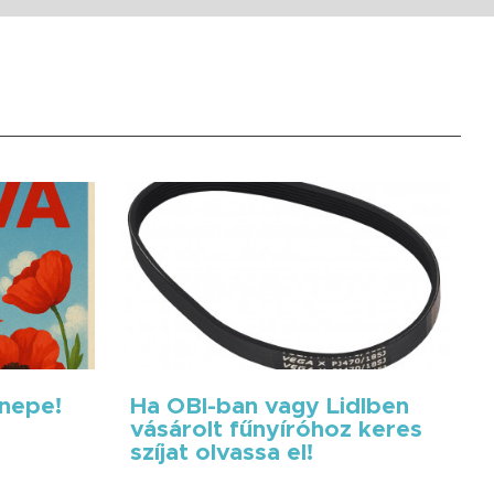
nnepe!
Ha OBI-ban vagy Lidlben
vásárolt fűnyíróhoz keres
szíjat olvassa el!