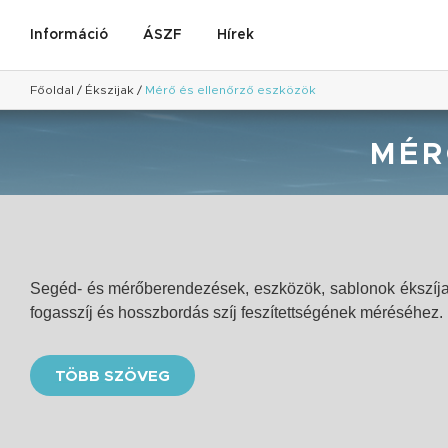
Információ
ÁSZF
Hírek
Főoldal
/
Ékszijak
/
Mérő és ellenőrző eszközök
MÉR
Segéd- és mérőberendezések, eszközök, sablonok ékszíjak,
fogasszíj és hosszbordás szíj feszítettségének méréséhez.
TÖBB SZÖVEG