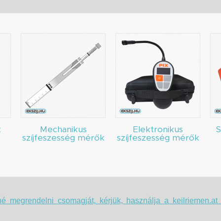
k
Mechanikus
Elektronikus
S
szíjfeszesség mérők
szíjfeszesség mérők
é megrendelni csomagját, kérjük, használja a keilriemen.a