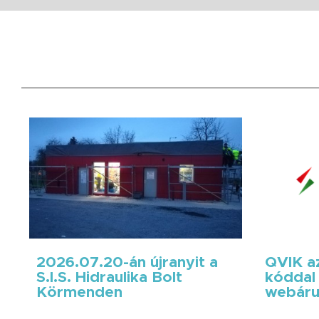
2026.07.20-án újranyit a
QVIK az
S.I.S. Hidraulika Bolt
kóddal 
Körmenden
webáru