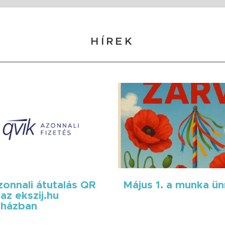
HÍREK
onnali átutalás QR
Május 1. a munka ü
az ekszij.hu
házban