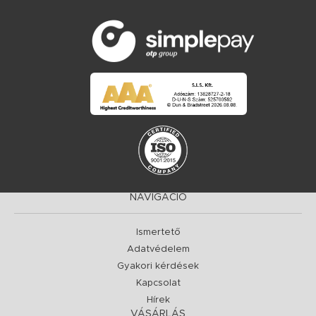
NAVIGÁCIÓ
Ismertető
Adatvédelem
Gyakori kérdések
Kapcsolat
Hírek
VÁSÁRLÁS