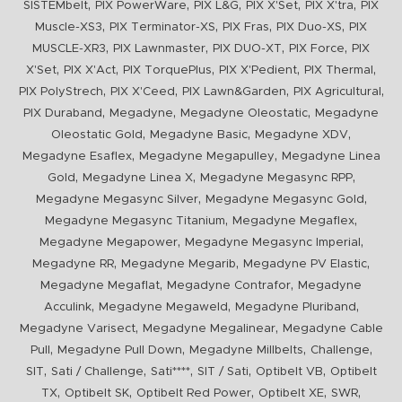
,
,
,
,
,
SISTEMbelt
PIX PowerWare
PIX L&G
PIX X'Set
PIX X'tra
PIX
,
,
,
,
Muscle-XS3
PIX Terminator-XS
PIX Fras
PIX Duo-XS
PIX
,
,
,
,
MUSCLE-XR3
PIX Lawnmaster
PIX DUO-XT
PIX Force
PIX
,
,
,
,
,
X'Set
PIX X'Act
PIX TorquePlus
PIX X'Pedient
PIX Thermal
,
,
,
,
PIX PolyStrech
PIX X'Ceed
PIX Lawn&Garden
PIX Agricultural
,
,
,
PIX Duraband
Megadyne
Megadyne Oleostatic
Megadyne
,
,
,
Oleostatic Gold
Megadyne Basic
Megadyne XDV
,
,
Megadyne Esaflex
Megadyne Megapulley
Megadyne Linea
,
,
,
Gold
Megadyne Linea X
Megadyne Megasync RPP
,
,
Megadyne Megasync Silver
Megadyne Megasync Gold
,
,
Megadyne Megasync Titanium
Megadyne Megaflex
,
,
Megadyne Megapower
Megadyne Megasync Imperial
,
,
,
Megadyne RR
Megadyne Megarib
Megadyne PV Elastic
,
,
Megadyne Megaflat
Megadyne Contrafor
Megadyne
,
,
,
Acculink
Megadyne Megaweld
Megadyne Pluriband
,
,
Megadyne Varisect
Megadyne Megalinear
Megadyne Cable
,
,
,
,
Pull
Megadyne Pull Down
Megadyne Millbelts
Challenge
,
,
,
,
,
SIT
Sati / Challenge
Sati****
SIT / Sati
Optibelt VB
Optibelt
,
,
,
,
,
TX
Optibelt SK
Optibelt Red Power
Optibelt XE
SWR