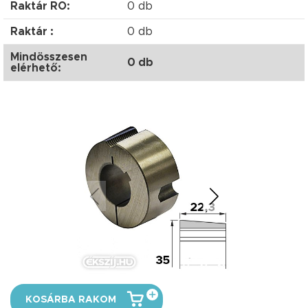
Raktár RO:
0 db
Raktár :
0 db
Mindösszesen
0 db
elérhető:
KOSÁRBA RAKOM