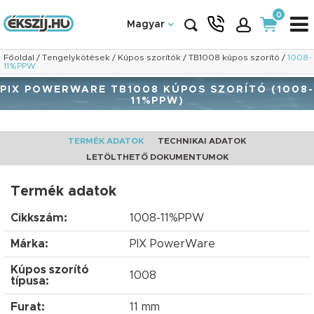
0
Magyar
Főoldal
/
Tengelykötések
/
Kúpos szorítók
/
TB1008 kúpos szorító
/
1008-
11%PPW
PIX POWERWARE TB1008 KÚPOS SZORÍTÓ (1008-
11%PPW)
TERMÉK ADATOK
TECHNIKAI ADATOK
LETÖLTHETŐ DOKUMENTUMOK
Termék adatok
Cikkszám:
1008-11%PPW
Márka:
PIX PowerWare
Kúpos szorító
1008
típusa:
Furat:
11 mm