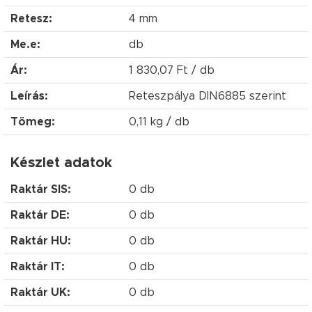
Retesz:
4 mm
Me.e:
db
Ár:
1 830,07 Ft / db
Leírás:
Reteszpálya DIN6885 szerint
Tömeg:
0,11 kg / db
Készlet adatok
Raktár SIS:
0 db
Raktár DE:
0 db
Raktár HU:
0 db
Raktár IT:
0 db
Raktár UK:
0 db