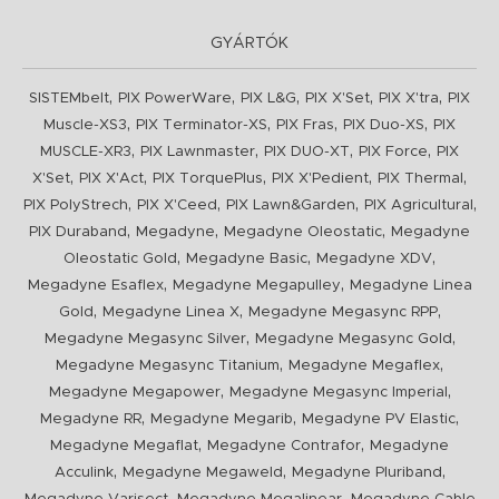
GYÁRTÓK
,
,
,
,
,
SISTEMbelt
PIX PowerWare
PIX L&G
PIX X'Set
PIX X'tra
PIX
,
,
,
,
Muscle-XS3
PIX Terminator-XS
PIX Fras
PIX Duo-XS
PIX
,
,
,
,
MUSCLE-XR3
PIX Lawnmaster
PIX DUO-XT
PIX Force
PIX
,
,
,
,
,
X'Set
PIX X'Act
PIX TorquePlus
PIX X'Pedient
PIX Thermal
,
,
,
,
PIX PolyStrech
PIX X'Ceed
PIX Lawn&Garden
PIX Agricultural
,
,
,
PIX Duraband
Megadyne
Megadyne Oleostatic
Megadyne
,
,
,
Oleostatic Gold
Megadyne Basic
Megadyne XDV
,
,
Megadyne Esaflex
Megadyne Megapulley
Megadyne Linea
,
,
,
Gold
Megadyne Linea X
Megadyne Megasync RPP
,
,
Megadyne Megasync Silver
Megadyne Megasync Gold
,
,
Megadyne Megasync Titanium
Megadyne Megaflex
,
,
Megadyne Megapower
Megadyne Megasync Imperial
,
,
,
Megadyne RR
Megadyne Megarib
Megadyne PV Elastic
,
,
Megadyne Megaflat
Megadyne Contrafor
Megadyne
,
,
,
Acculink
Megadyne Megaweld
Megadyne Pluriband
,
,