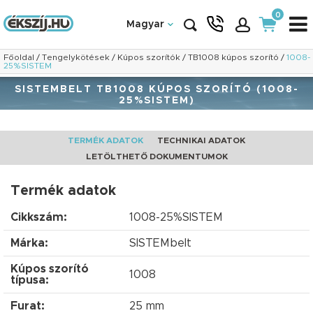
0
Magyar
Főoldal
/
Tengelykötések
/
Kúpos szorítók
/
TB1008 kúpos szorító
/
1008-
25%SISTEM
SISTEMBELT TB1008 KÚPOS SZORÍTÓ (1008-
25%SISTEM)
TERMÉK ADATOK
TECHNIKAI ADATOK
LETÖLTHETŐ DOKUMENTUMOK
Termék adatok
Cikkszám:
1008-25%SISTEM
Márka:
SISTEMbelt
Kúpos szorító
1008
típusa:
Furat:
25 mm