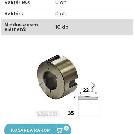
Raktár RO:
0 db
Raktár :
0 db
Mindösszesen
10 db
elérhető:
KOSÁRBA RAKOM