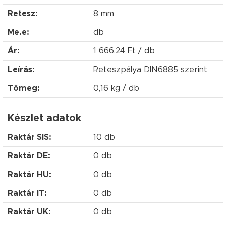
Retesz:
8 mm
Me.e:
db
Ár:
1 666,24 Ft / db
Leírás:
Reteszpálya DIN6885 szerint
Tömeg:
0,16 kg / db
Készlet adatok
Raktár SIS:
10 db
Raktár DE:
0 db
Raktár HU:
0 db
Raktár IT:
0 db
Raktár UK:
0 db