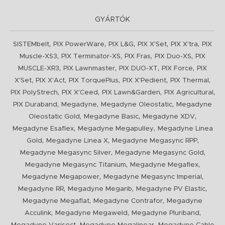
GYÁRTÓK
,
,
,
,
,
SISTEMbelt
PIX PowerWare
PIX L&G
PIX X'Set
PIX X'tra
PIX
,
,
,
,
Muscle-XS3
PIX Terminator-XS
PIX Fras
PIX Duo-XS
PIX
,
,
,
,
MUSCLE-XR3
PIX Lawnmaster
PIX DUO-XT
PIX Force
PIX
,
,
,
,
,
X'Set
PIX X'Act
PIX TorquePlus
PIX X'Pedient
PIX Thermal
,
,
,
,
PIX PolyStrech
PIX X'Ceed
PIX Lawn&Garden
PIX Agricultural
,
,
,
PIX Duraband
Megadyne
Megadyne Oleostatic
Megadyne
,
,
,
Oleostatic Gold
Megadyne Basic
Megadyne XDV
,
,
Megadyne Esaflex
Megadyne Megapulley
Megadyne Linea
,
,
,
Gold
Megadyne Linea X
Megadyne Megasync RPP
,
,
Megadyne Megasync Silver
Megadyne Megasync Gold
,
,
Megadyne Megasync Titanium
Megadyne Megaflex
,
,
Megadyne Megapower
Megadyne Megasync Imperial
,
,
,
Megadyne RR
Megadyne Megarib
Megadyne PV Elastic
,
,
Megadyne Megaflat
Megadyne Contrafor
Megadyne
,
,
,
Acculink
Megadyne Megaweld
Megadyne Pluriband
,
,