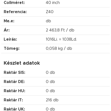
Collméret:
40 inch
Referencia:
Z40
Me.e:
db
Ár:
2 463,8 Ft / db
Leírás:
1016Li. = 1038Ld.
Tömeg:
0,058 kg / db
Készlet adatok
Raktár SIS:
0 db
Raktár DE:
0 db
Raktár HU:
0 db
Raktár IT:
216 db
Raktár UK:
0 db