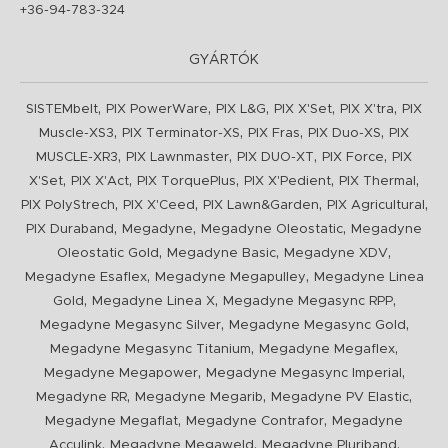
+36-94-783-324
GYÁRTÓK
,
,
,
,
,
SISTEMbelt
PIX PowerWare
PIX L&G
PIX X'Set
PIX X'tra
PIX
,
,
,
,
Muscle-XS3
PIX Terminator-XS
PIX Fras
PIX Duo-XS
PIX
,
,
,
,
MUSCLE-XR3
PIX Lawnmaster
PIX DUO-XT
PIX Force
PIX
,
,
,
,
,
X'Set
PIX X'Act
PIX TorquePlus
PIX X'Pedient
PIX Thermal
,
,
,
,
PIX PolyStrech
PIX X'Ceed
PIX Lawn&Garden
PIX Agricultural
,
,
,
PIX Duraband
Megadyne
Megadyne Oleostatic
Megadyne
,
,
,
Oleostatic Gold
Megadyne Basic
Megadyne XDV
,
,
Megadyne Esaflex
Megadyne Megapulley
Megadyne Linea
,
,
,
Gold
Megadyne Linea X
Megadyne Megasync RPP
,
,
Megadyne Megasync Silver
Megadyne Megasync Gold
,
,
Megadyne Megasync Titanium
Megadyne Megaflex
,
,
Megadyne Megapower
Megadyne Megasync Imperial
,
,
,
Megadyne RR
Megadyne Megarib
Megadyne PV Elastic
,
,
Megadyne Megaflat
Megadyne Contrafor
Megadyne
,
,
,
Acculink
Megadyne Megaweld
Megadyne Pluriband