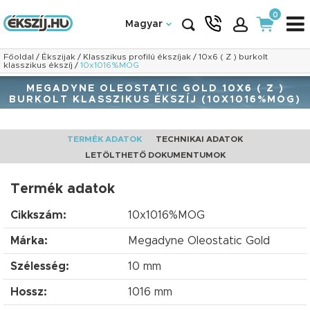
0
Magyar
Főoldal
/
Ékszijak
/
Klasszikus profilú ékszíjak
/
10x6 ( Z ) burkolt
klasszikus ékszíj
/
10x1016%MOG
MEGADYNE OLEOSTATIC GOLD 10X6 ( Z )
BURKOLT KLASSZIKUS ÉKSZÍJ (10X1016%MOG)
TERMÉK ADATOK
TECHNIKAI ADATOK
LETÖLTHETŐ DOKUMENTUMOK
Termék adatok
Cikkszám:
10x1016%MOG
Márka:
Megadyne Oleostatic Gold
Szélesség:
10 mm
Hossz:
1016 mm