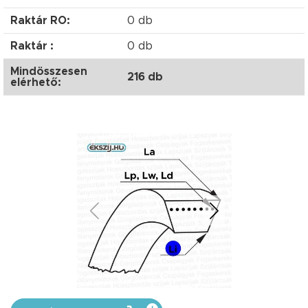
Raktár RO:
0 db
Raktár :
0 db
Mindösszesen
216 db
elérhető: