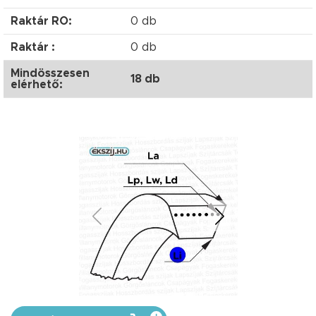
Raktár RO:
0 db
Raktár :
0 db
Mindösszesen
18 db
elérhető: