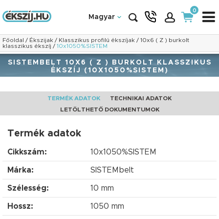
0
Magyar
Főoldal
/
Ékszijak
/
Klasszikus profilú ékszíjak
/
10x6 ( Z ) burkolt
klasszikus ékszíj
/
10x1050%SISTEM
SISTEMBELT 10X6 ( Z ) BURKOLT KLASSZIKUS
ÉKSZÍJ (10X1050%SISTEM)
TERMÉK ADATOK
TECHNIKAI ADATOK
LETÖLTHETŐ DOKUMENTUMOK
Termék adatok
Cikkszám:
10x1050%SISTEM
Márka:
SISTEMbelt
Szélesség:
10 mm
Hossz:
1050 mm