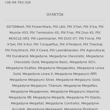
+36-94-783-324
GYÁRTÓK
,
,
,
,
,
SISTEMbelt
PIX PowerWare
PIX L&G
PIX X'Set
PIX X'tra
PIX
,
,
,
,
Muscle-XS3
PIX Terminator-XS
PIX Fras
PIX Duo-XS
PIX
,
,
,
,
MUSCLE-XR3
PIX Lawnmaster
PIX DUO-XT
PIX Force
PIX
,
,
,
,
,
X'Set
PIX X'Act
PIX TorquePlus
PIX X'Pedient
PIX Thermal
,
,
,
,
PIX PolyStrech
PIX X'Ceed
PIX Lawn&Garden
PIX Agricultural
,
,
,
PIX Duraband
Megadyne
Megadyne Oleostatic
Megadyne
,
,
,
Oleostatic Gold
Megadyne Basic
Megadyne XDV
,
,
Megadyne Esaflex
Megadyne Megapulley
Megadyne Linea
,
,
,
Gold
Megadyne Linea X
Megadyne Megasync RPP
,
,
Megadyne Megasync Silver
Megadyne Megasync Gold
,
,
Megadyne Megasync Titanium
Megadyne Megaflex
,
,
Megadyne Megapower
Megadyne Megasync Imperial
,
,
,
Megadyne RR
Megadyne Megarib
Megadyne PV Elastic
,
,
Megadyne Megaflat
Megadyne Contrafor
Megadyne
,
,
,
Acculink
Megadyne Megaweld
Megadyne Pluriband