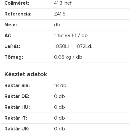
Collméret:
41.3 inch
Referencia:
Z41.5
Me.e:
db
Ár:
1 151,89 Ft / db
Leírás:
1050Li. = 1072Ld.
Tömeg:
0,06 kg / db
Készlet adatok
Raktár SIS:
18 db
Raktár DE:
0 db
Raktár HU:
0 db
Raktár IT:
0 db
Raktár UK:
0 db