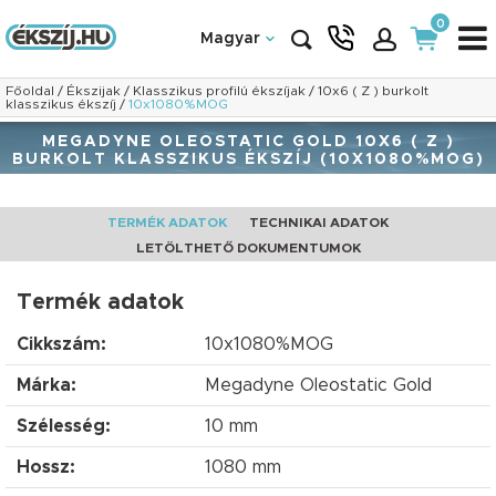
0
Magyar
Főoldal
/
Ékszijak
/
Klasszikus profilú ékszíjak
/
10x6 ( Z ) burkolt
klasszikus ékszíj
/
10x1080%MOG
MEGADYNE OLEOSTATIC GOLD 10X6 ( Z )
BURKOLT KLASSZIKUS ÉKSZÍJ (10X1080%MOG)
TERMÉK ADATOK
TECHNIKAI ADATOK
LETÖLTHETŐ DOKUMENTUMOK
Termék adatok
Cikkszám:
10x1080%MOG
Márka:
Megadyne Oleostatic Gold
Szélesség:
10 mm
Hossz:
1080 mm