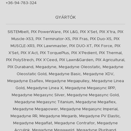
+36-94-783-324
GYÁRTÓK
,
,
,
,
,
SISTEMbelt
PIX PowerWare
PIX L&G
PIX X'Set
PIX X'tra
PIX
,
,
,
,
Muscle-XS3
PIX Terminator-XS
PIX Fras
PIX Duo-XS
PIX
,
,
,
,
MUSCLE-XR3
PIX Lawnmaster
PIX DUO-XT
PIX Force
PIX
,
,
,
,
,
X'Set
PIX X'Act
PIX TorquePlus
PIX X'Pedient
PIX Thermal
,
,
,
,
PIX PolyStrech
PIX X'Ceed
PIX Lawn&Garden
PIX Agricultural
,
,
,
PIX Duraband
Megadyne
Megadyne Oleostatic
Megadyne
,
,
,
Oleostatic Gold
Megadyne Basic
Megadyne XDV
,
,
Megadyne Esaflex
Megadyne Megapulley
Megadyne Linea
,
,
,
Gold
Megadyne Linea X
Megadyne Megasync RPP
,
,
Megadyne Megasync Silver
Megadyne Megasync Gold
,
,
Megadyne Megasync Titanium
Megadyne Megaflex
,
,
Megadyne Megapower
Megadyne Megasync Imperial
,
,
,
Megadyne RR
Megadyne Megarib
Megadyne PV Elastic
,
,
Megadyne Megaflat
Megadyne Contrafor
Megadyne
,
,
,
Acculink
Megadyne Megaweld
Megadyne Pluriband