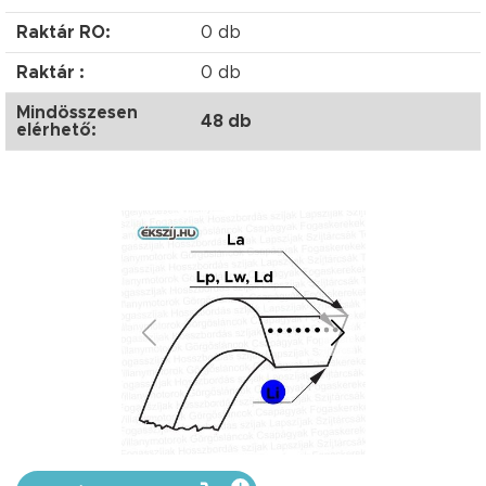
Raktár RO:
0 db
Raktár :
0 db
Mindösszesen
48 db
elérhető: