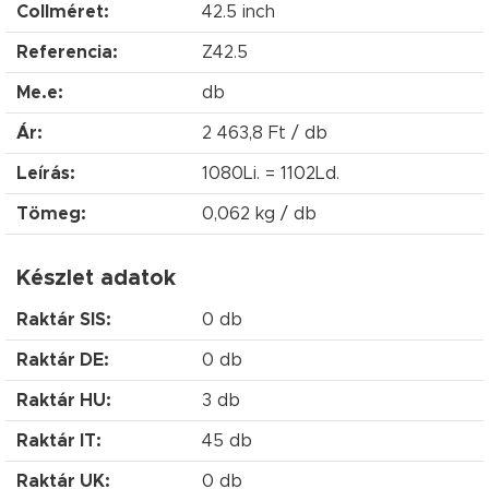
Collméret:
42.5 inch
Referencia:
Z42.5
Me.e:
db
Ár:
2 463,8 Ft / db
Leírás:
1080Li. = 1102Ld.
Tömeg:
0,062 kg / db
Készlet adatok
Raktár SIS:
0 db
Raktár DE:
0 db
Raktár HU:
3 db
Raktár IT:
45 db
Raktár UK:
0 db