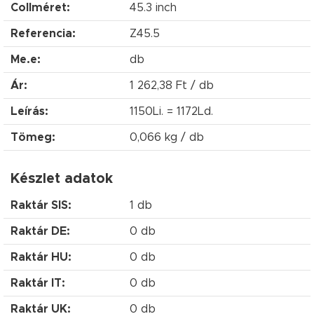
Collméret:
45.3 inch
Referencia:
Z45.5
Me.e:
db
Ár:
1 262,38 Ft / db
Leírás:
1150Li. = 1172Ld.
Tömeg:
0,066 kg / db
Készlet adatok
Raktár SIS:
1 db
Raktár DE:
0 db
Raktár HU:
0 db
Raktár IT:
0 db
Raktár UK:
0 db