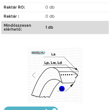
Raktár RO:
0 db
Raktár :
0 db
Mindösszesen
1 db
elérhető: