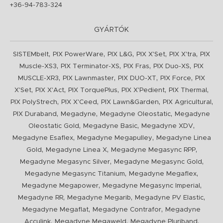
+36-94-783-324
GYÁRTÓK
,
,
,
,
,
SISTEMbelt
PIX PowerWare
PIX L&G
PIX X'Set
PIX X'tra
PIX
,
,
,
,
Muscle-XS3
PIX Terminator-XS
PIX Fras
PIX Duo-XS
PIX
,
,
,
,
MUSCLE-XR3
PIX Lawnmaster
PIX DUO-XT
PIX Force
PIX
,
,
,
,
,
X'Set
PIX X'Act
PIX TorquePlus
PIX X'Pedient
PIX Thermal
,
,
,
,
PIX PolyStrech
PIX X'Ceed
PIX Lawn&Garden
PIX Agricultural
,
,
,
PIX Duraband
Megadyne
Megadyne Oleostatic
Megadyne
,
,
,
Oleostatic Gold
Megadyne Basic
Megadyne XDV
,
,
Megadyne Esaflex
Megadyne Megapulley
Megadyne Linea
,
,
,
Gold
Megadyne Linea X
Megadyne Megasync RPP
,
,
Megadyne Megasync Silver
Megadyne Megasync Gold
,
,
Megadyne Megasync Titanium
Megadyne Megaflex
,
,
Megadyne Megapower
Megadyne Megasync Imperial
,
,
,
Megadyne RR
Megadyne Megarib
Megadyne PV Elastic
,
,
Megadyne Megaflat
Megadyne Contrafor
Megadyne
,
,
,
Acculink
Megadyne Megaweld
Megadyne Pluriband