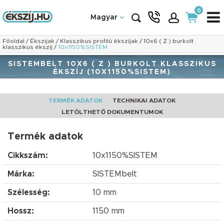
0
Magyar
Főoldal
/
Ékszijak
/
Klasszikus profilú ékszíjak
/
10x6 ( Z ) burkolt
klasszikus ékszíj
/
10x1150%SISTEM
SISTEMBELT 10X6 ( Z ) BURKOLT KLASSZIKUS
ÉKSZÍJ (10X1150%SISTEM)
TERMÉK ADATOK
TECHNIKAI ADATOK
LETÖLTHETŐ DOKUMENTUMOK
Termék adatok
Cikkszám:
10x1150%SISTEM
Márka:
SISTEMbelt
Szélesség:
10 mm
Hossz:
1150 mm