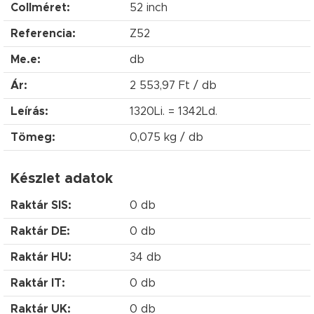
Collméret:
52 inch
Referencia:
Z52
Me.e:
db
Ár:
2 553,97 Ft / db
Leírás:
1320Li. = 1342Ld.
Tömeg:
0,075 kg / db
Készlet adatok
Raktár SIS:
0 db
Raktár DE:
0 db
Raktár HU:
34 db
Raktár IT:
0 db
Raktár UK:
0 db