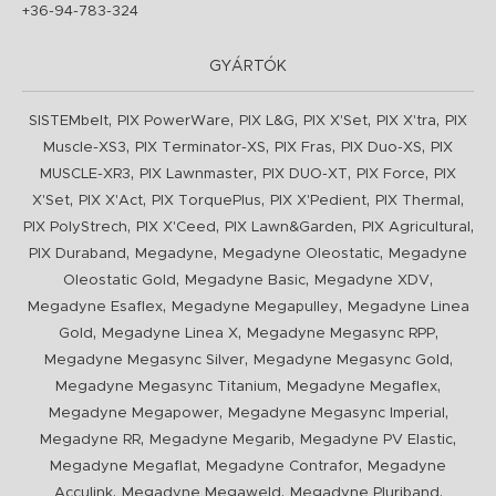
+36-94-783-324
GYÁRTÓK
,
,
,
,
,
SISTEMbelt
PIX PowerWare
PIX L&G
PIX X'Set
PIX X'tra
PIX
,
,
,
,
Muscle-XS3
PIX Terminator-XS
PIX Fras
PIX Duo-XS
PIX
,
,
,
,
MUSCLE-XR3
PIX Lawnmaster
PIX DUO-XT
PIX Force
PIX
,
,
,
,
,
X'Set
PIX X'Act
PIX TorquePlus
PIX X'Pedient
PIX Thermal
,
,
,
,
PIX PolyStrech
PIX X'Ceed
PIX Lawn&Garden
PIX Agricultural
,
,
,
PIX Duraband
Megadyne
Megadyne Oleostatic
Megadyne
,
,
,
Oleostatic Gold
Megadyne Basic
Megadyne XDV
,
,
Megadyne Esaflex
Megadyne Megapulley
Megadyne Linea
,
,
,
Gold
Megadyne Linea X
Megadyne Megasync RPP
,
,
Megadyne Megasync Silver
Megadyne Megasync Gold
,
,
Megadyne Megasync Titanium
Megadyne Megaflex
,
,
Megadyne Megapower
Megadyne Megasync Imperial
,
,
,
Megadyne RR
Megadyne Megarib
Megadyne PV Elastic
,
,
Megadyne Megaflat
Megadyne Contrafor
Megadyne
,
,
,
Acculink
Megadyne Megaweld
Megadyne Pluriband