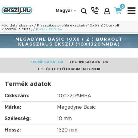
0
Magyar
Főoldal
/
Ékszijak
/
Klasszikus profilú ékszíjak
/
10x6 ( Z ) burkolt
klasszikus ékszíj
/
10x1320%MBA
MEGADYNE BASIC 10X6 ( Z ) BURKOLT
KLASSZIKUS ÉKSZÍJ (10X1320%MBA)
TERMÉK ADATOK
TECHNIKAI ADATOK
LETÖLTHETŐ DOKUMENTUMOK
Termék adatok
Cikkszám:
10x1320%MBA
Márka:
Megadyne Basic
Szélesség:
10 mm
Hossz:
1320 mm