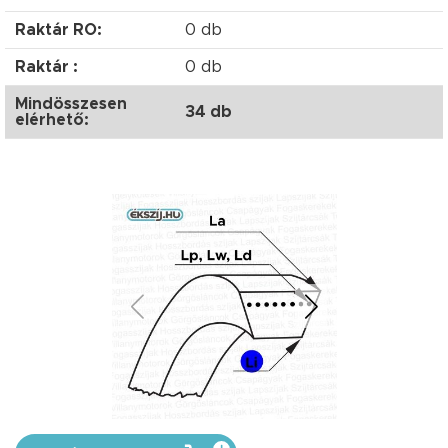
Raktár RO:
0 db
Raktár :
0 db
Mindösszesen
34 db
elérhető: