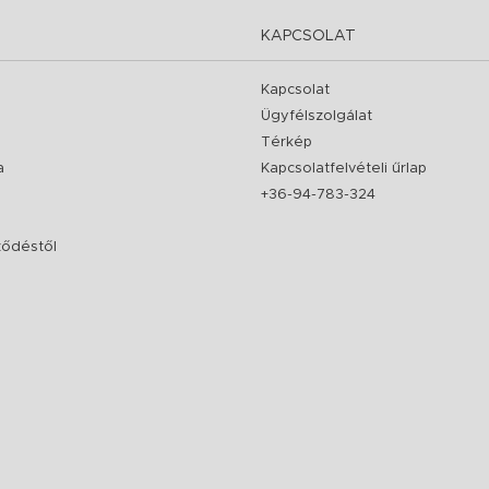
KAPCSOLAT
Kapcsolat
Ügyfélszolgálat
Térkép
a
Kapcsolatfelvételi űrlap
+36-94-783-324
rződéstől