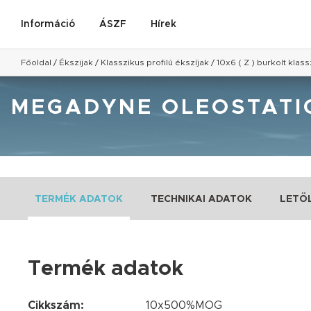
Információ
ÁSZF
Hírek
Főoldal
/
Ékszijak
/
Klasszikus profilú ékszíjak
/
10x6 ( Z ) burkolt klass
MEGADYNE OLEOSTATIC 
TERMÉK ADATOK
TECHNIKAI ADATOK
LETÖ
Termék adatok
Cikkszám:
10x500%MOG