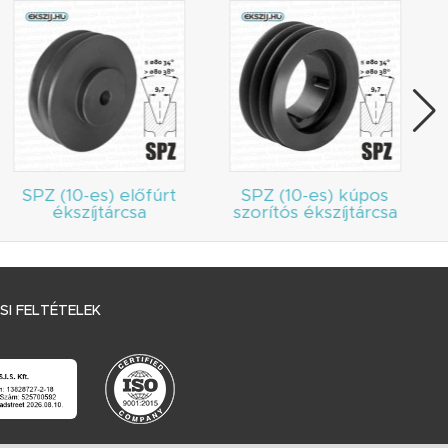
SPZ (10-es) előfúrt
SPZ (10-es) kúpos
ékszíjtárcsa
szorítós ékszíjtárcsa
I FELTÉTELEK