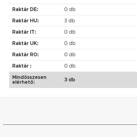
Raktár DE:
0 db
Raktár HU:
3 db
Raktár IT:
0 db
Raktár UK:
0 db
Raktár RO:
0 db
Raktár :
0 db
Mindösszesen
3 db
elérhető: