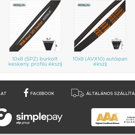
10x8 (SPZ) burkolt
10x8 (AVX10) autóipari
keskeny profilú ékszíj
ékszíj
LAT
FACEBOOK
ÁLTALÁNOS SZÁLLÍTÁS