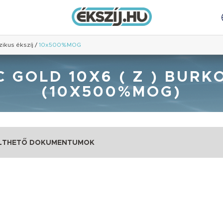
zikus ékszíj
/
10x500%MOG
GOLD 10X6 ( Z ) BURK
(10X500%MOG)
LTHETŐ DOKUMENTUMOK