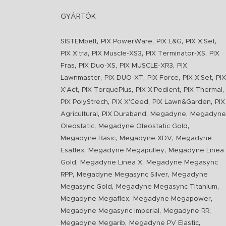
GYÁRTÓK
,
,
,
,
SISTEMbelt
PIX PowerWare
PIX L&G
PIX X'Set
,
,
,
PIX X'tra
PIX Muscle-XS3
PIX Terminator-XS
PIX
,
,
,
Fras
PIX Duo-XS
PIX MUSCLE-XR3
PIX
,
,
,
,
Lawnmaster
PIX DUO-XT
PIX Force
PIX X'Set
PIX
,
,
,
,
X'Act
PIX TorquePlus
PIX X'Pedient
PIX Thermal
,
,
,
PIX PolyStrech
PIX X'Ceed
PIX Lawn&Garden
PIX
,
,
,
Agricultural
PIX Duraband
Megadyne
Megadyne
,
,
Oleostatic
Megadyne Oleostatic Gold
,
,
Megadyne Basic
Megadyne XDV
Megadyne
,
,
Esaflex
Megadyne Megapulley
Megadyne Linea
,
,
Gold
Megadyne Linea X
Megadyne Megasync
,
,
RPP
Megadyne Megasync Silver
Megadyne
,
,
Megasync Gold
Megadyne Megasync Titanium
,
,
Megadyne Megaflex
Megadyne Megapower
,
,
Megadyne Megasync Imperial
Megadyne RR
,
,
Megadyne Megarib
Megadyne PV Elastic