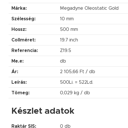
Márka:
Megadyne Oleostatic Gold
Szélesség:
10 mm
Hossz:
500 mm
Collméret:
19.7 inch
Referencia:
Z19.5
Me.e:
db
Ár:
2 105,66 Ft / db
Leírás:
500Li. = 522Ld.
Tömeg:
0,029 kg / db
Készlet adatok
Raktár SIS:
0 db