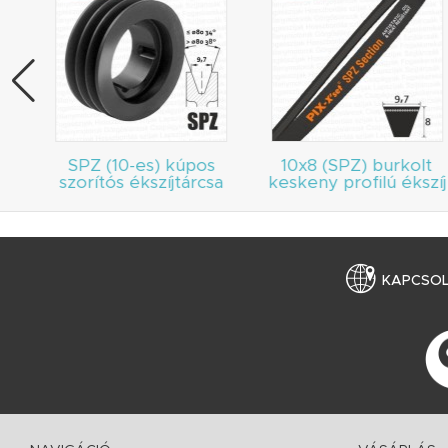
SPZ (10-es) kúpos
10x8 (SPZ) burkolt
szorítós ékszíjtárcsa
keskeny profilú ékszíj
KAPCSO