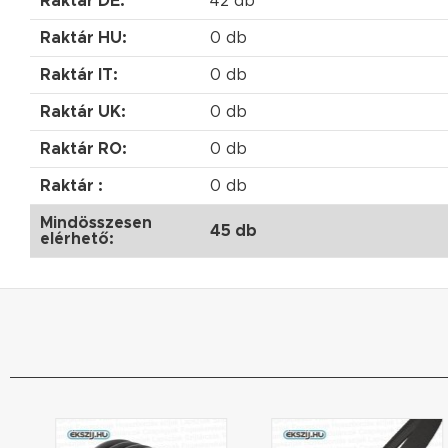
Raktár DE:
42 db
Raktár HU:
0 db
Raktár IT:
0 db
Raktár UK:
0 db
Raktár RO:
0 db
Raktár :
0 db
Mindösszesen
45 db
elérhető: