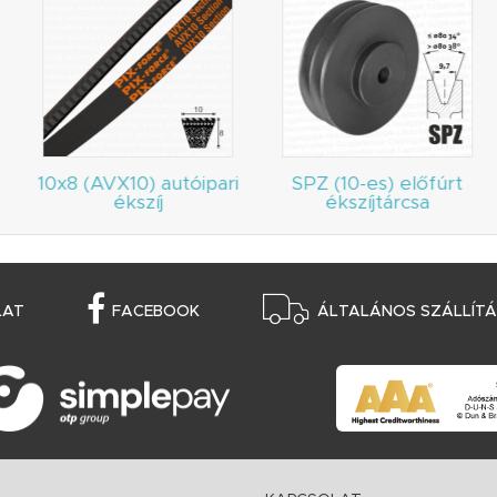
10x8 (AVX10) autóipari
SPZ (10-es) előfúrt
ékszíj
ékszíjtárcsa
LAT
FACEBOOK
ÁLTALÁNOS SZÁLLÍTÁS