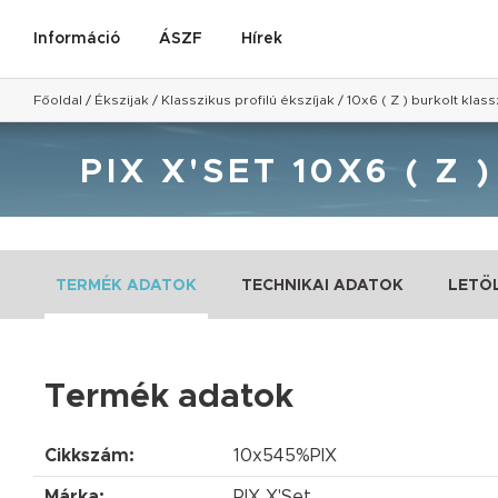
Információ
ÁSZF
Hírek
Főoldal
/
Ékszijak
/
Klasszikus profilú ékszíjak
/
10x6 ( Z ) burkolt klass
PIX X'SET 10X6 ( Z
TERMÉK ADATOK
TECHNIKAI ADATOK
LETÖ
Termék adatok
Cikkszám:
10x545%PIX
Márka:
PIX X'Set