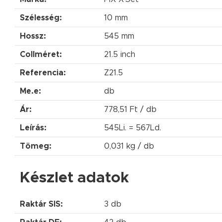
Szélesség:
10 mm
Hossz:
545 mm
Collméret:
21.5 inch
Referencia:
Z21.5
Me.e:
db
Ár:
778,51 Ft / db
Leírás:
545Li. = 567Ld.
Tömeg:
0,031 kg / db
Készlet adatok
Raktár SIS:
3 db