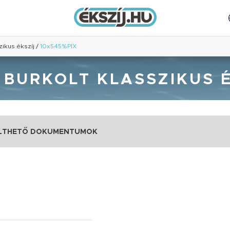
zikus ékszíj
/
10x545%PIX
 ) BURKOLT KLASSZIKUS 
LTHETŐ DOKUMENTUMOK