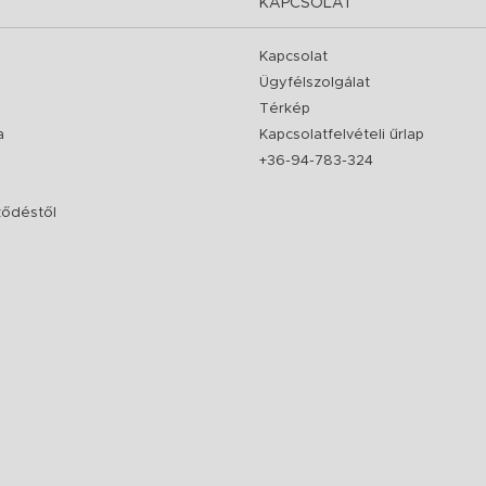
KAPCSOLAT
Kapcsolat
Ügyfélszolgálat
Térkép
a
Kapcsolatfelvételi űrlap
+36-94-783-324
rződéstől