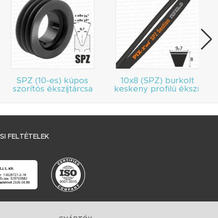
SPZ (10-es) kúpos
10x8 (SPZ) burkolt
szorítós ékszíjtárcsa
keskeny profilú ékszíj
I FELTÉTELEK