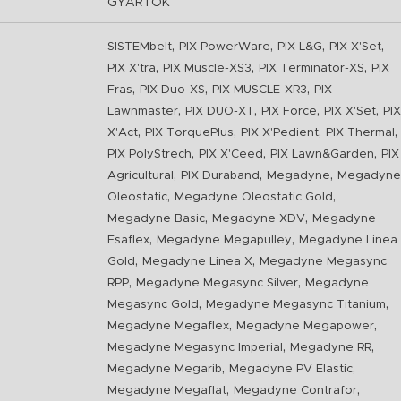
GYÁRTÓK
,
,
,
,
SISTEMbelt
PIX PowerWare
PIX L&G
PIX X'Set
,
,
,
PIX X'tra
PIX Muscle-XS3
PIX Terminator-XS
PIX
,
,
,
Fras
PIX Duo-XS
PIX MUSCLE-XR3
PIX
,
,
,
,
Lawnmaster
PIX DUO-XT
PIX Force
PIX X'Set
PIX
,
,
,
,
X'Act
PIX TorquePlus
PIX X'Pedient
PIX Thermal
,
,
,
PIX PolyStrech
PIX X'Ceed
PIX Lawn&Garden
PIX
,
,
,
Agricultural
PIX Duraband
Megadyne
Megadyne
,
,
Oleostatic
Megadyne Oleostatic Gold
,
,
Megadyne Basic
Megadyne XDV
Megadyne
,
,
Esaflex
Megadyne Megapulley
Megadyne Linea
,
,
Gold
Megadyne Linea X
Megadyne Megasync
,
,
RPP
Megadyne Megasync Silver
Megadyne
,
,
Megasync Gold
Megadyne Megasync Titanium
,
,
Megadyne Megaflex
Megadyne Megapower
,
,
Megadyne Megasync Imperial
Megadyne RR
,
,
Megadyne Megarib
Megadyne PV Elastic
,
,
Megadyne Megaflat
Megadyne Contrafor