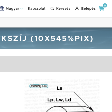
0
Magyar
Kapcsolat
Keresés
Belépés
ÉKSZÍJ (10X545%PIX)