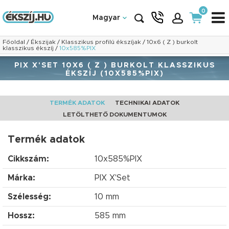
0
Magyar
Főoldal
/
Ékszijak
/
Klasszikus profilú ékszíjak
/
10x6 ( Z ) burkolt
klasszikus ékszíj
/
10x585%PIX
PIX X'SET 10X6 ( Z ) BURKOLT KLASSZIKUS
ÉKSZÍJ (10X585%PIX)
TERMÉK ADATOK
TECHNIKAI ADATOK
LETÖLTHETŐ DOKUMENTUMOK
Termék adatok
Cikkszám:
10x585%PIX
Márka:
PIX X'Set
Szélesség:
10 mm
Hossz:
585 mm