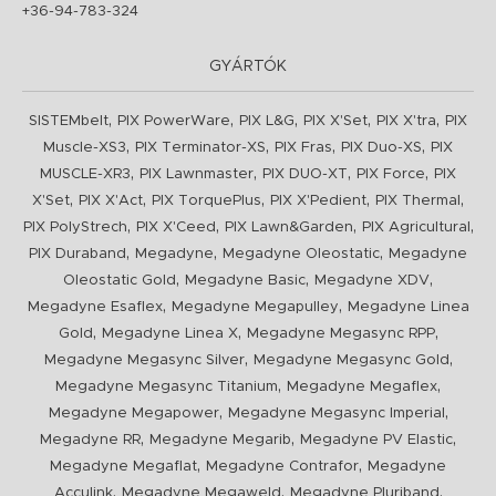
+36-94-783-324
GYÁRTÓK
,
,
,
,
,
SISTEMbelt
PIX PowerWare
PIX L&G
PIX X'Set
PIX X'tra
PIX
,
,
,
,
Muscle-XS3
PIX Terminator-XS
PIX Fras
PIX Duo-XS
PIX
,
,
,
,
MUSCLE-XR3
PIX Lawnmaster
PIX DUO-XT
PIX Force
PIX
,
,
,
,
,
X'Set
PIX X'Act
PIX TorquePlus
PIX X'Pedient
PIX Thermal
,
,
,
,
PIX PolyStrech
PIX X'Ceed
PIX Lawn&Garden
PIX Agricultural
,
,
,
PIX Duraband
Megadyne
Megadyne Oleostatic
Megadyne
,
,
,
Oleostatic Gold
Megadyne Basic
Megadyne XDV
,
,
Megadyne Esaflex
Megadyne Megapulley
Megadyne Linea
,
,
,
Gold
Megadyne Linea X
Megadyne Megasync RPP
,
,
Megadyne Megasync Silver
Megadyne Megasync Gold
,
,
Megadyne Megasync Titanium
Megadyne Megaflex
,
,
Megadyne Megapower
Megadyne Megasync Imperial
,
,
,
Megadyne RR
Megadyne Megarib
Megadyne PV Elastic
,
,
Megadyne Megaflat
Megadyne Contrafor
Megadyne
,
,
,
Acculink
Megadyne Megaweld
Megadyne Pluriband