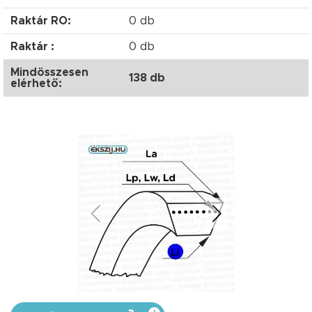
Raktár RO:
0 db
Raktár :
0 db
Mindösszesen
138 db
elérhető: