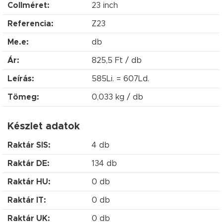
Collméret:
23 inch
Referencia:
Z23
Me.e:
db
Ár:
825,5 Ft / db
Leírás:
585Li. = 607Ld.
Tömeg:
0,033 kg / db
Készlet adatok
Raktár SIS:
4 db
Raktár DE:
134 db
Raktár HU:
0 db
Raktár IT:
0 db
Raktár UK:
0 db