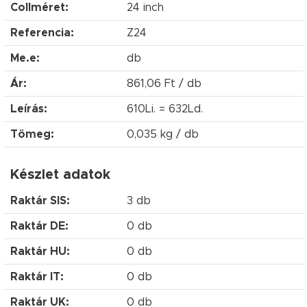
Collméret:
24 inch
Referencia:
Z24
Me.e:
db
Ár:
861,06 Ft / db
Leírás:
610Li. = 632Ld.
Tömeg:
0,035 kg / db
Készlet adatok
Raktár SIS:
3 db
Raktár DE:
0 db
Raktár HU:
0 db
Raktár IT:
0 db
Raktár UK:
0 db