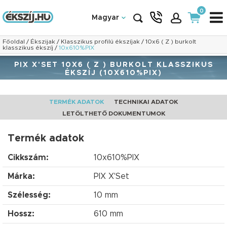
0
Magyar
Főoldal
/
Ékszijak
/
Klasszikus profilú ékszíjak
/
10x6 ( Z ) burkolt
klasszikus ékszíj
/
10x610%PIX
PIX X'SET 10X6 ( Z ) BURKOLT KLASSZIKUS
ÉKSZÍJ (10X610%PIX)
TERMÉK ADATOK
TECHNIKAI ADATOK
LETÖLTHETŐ DOKUMENTUMOK
Termék adatok
Cikkszám:
10x610%PIX
Márka:
PIX X'Set
Szélesség:
10 mm
Hossz:
610 mm