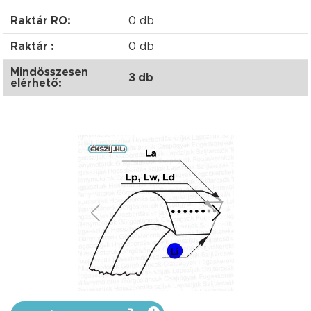
Raktár RO:
0 db
Raktár :
0 db
Mindösszesen
3 db
elérhető: