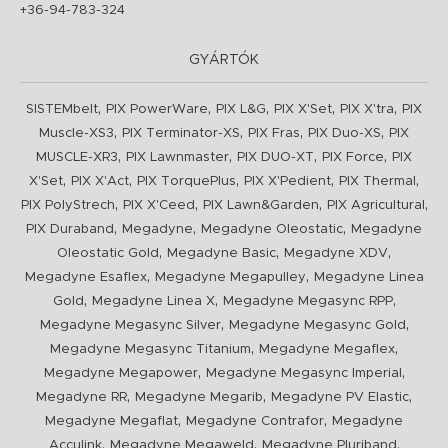
+36-94-783-324
GYÁRTÓK
,
,
,
,
,
SISTEMbelt
PIX PowerWare
PIX L&G
PIX X'Set
PIX X'tra
PIX
,
,
,
,
Muscle-XS3
PIX Terminator-XS
PIX Fras
PIX Duo-XS
PIX
,
,
,
,
MUSCLE-XR3
PIX Lawnmaster
PIX DUO-XT
PIX Force
PIX
,
,
,
,
,
X'Set
PIX X'Act
PIX TorquePlus
PIX X'Pedient
PIX Thermal
,
,
,
,
PIX PolyStrech
PIX X'Ceed
PIX Lawn&Garden
PIX Agricultural
,
,
,
PIX Duraband
Megadyne
Megadyne Oleostatic
Megadyne
,
,
,
Oleostatic Gold
Megadyne Basic
Megadyne XDV
,
,
Megadyne Esaflex
Megadyne Megapulley
Megadyne Linea
,
,
,
Gold
Megadyne Linea X
Megadyne Megasync RPP
,
,
Megadyne Megasync Silver
Megadyne Megasync Gold
,
,
Megadyne Megasync Titanium
Megadyne Megaflex
,
,
Megadyne Megapower
Megadyne Megasync Imperial
,
,
,
Megadyne RR
Megadyne Megarib
Megadyne PV Elastic
,
,
Megadyne Megaflat
Megadyne Contrafor
Megadyne
,
,
,
Acculink
Megadyne Megaweld
Megadyne Pluriband