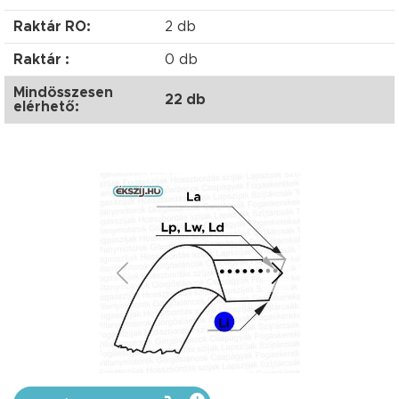
Raktár RO:
2 db
Raktár :
0 db
Mindösszesen
22 db
elérhető: