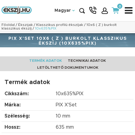
0
Magyar
Főoldal
/
Ékszijak
/
Klasszikus profilú ékszíjak
/
10x6 ( Z ) burkolt
klasszikus ékszíj
/
10x635%PIX
PIX X'SET 10X6 ( Z ) BURKOLT KLASSZIKUS
ÉKSZÍJ (10X635%PIX)
TERMÉK ADATOK
TECHNIKAI ADATOK
LETÖLTHETŐ DOKUMENTUMOK
Termék adatok
Cikkszám:
10x635%PIX
Márka:
PIX X'Set
Szélesség:
10 mm
Hossz:
635 mm