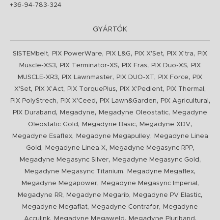
+36-94-783-324
GYÁRTÓK
,
,
,
,
,
SISTEMbelt
PIX PowerWare
PIX L&G
PIX X'Set
PIX X'tra
PIX
,
,
,
,
Muscle-XS3
PIX Terminator-XS
PIX Fras
PIX Duo-XS
PIX
,
,
,
,
MUSCLE-XR3
PIX Lawnmaster
PIX DUO-XT
PIX Force
PIX
,
,
,
,
,
X'Set
PIX X'Act
PIX TorquePlus
PIX X'Pedient
PIX Thermal
,
,
,
,
PIX PolyStrech
PIX X'Ceed
PIX Lawn&Garden
PIX Agricultural
,
,
,
PIX Duraband
Megadyne
Megadyne Oleostatic
Megadyne
,
,
,
Oleostatic Gold
Megadyne Basic
Megadyne XDV
,
,
Megadyne Esaflex
Megadyne Megapulley
Megadyne Linea
,
,
,
Gold
Megadyne Linea X
Megadyne Megasync RPP
,
,
Megadyne Megasync Silver
Megadyne Megasync Gold
,
,
Megadyne Megasync Titanium
Megadyne Megaflex
,
,
Megadyne Megapower
Megadyne Megasync Imperial
,
,
,
Megadyne RR
Megadyne Megarib
Megadyne PV Elastic
,
,
Megadyne Megaflat
Megadyne Contrafor
Megadyne
,
,
,
Acculink
Megadyne Megaweld
Megadyne Pluriband