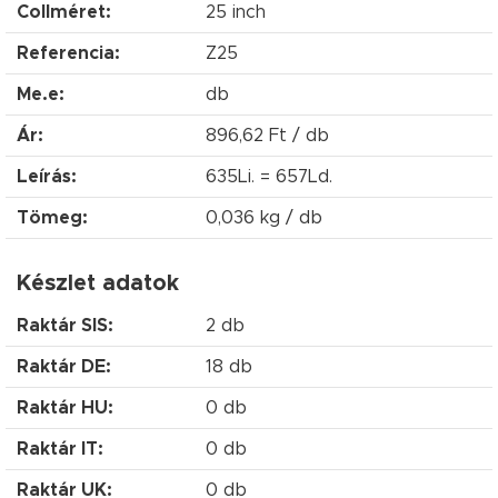
Collméret:
25 inch
Referencia:
Z25
Me.e:
db
Ár:
896,62 Ft / db
Leírás:
635Li. = 657Ld.
Tömeg:
0,036 kg / db
Készlet adatok
Raktár SIS:
2 db
Raktár DE:
18 db
Raktár HU:
0 db
Raktár IT:
0 db
Raktár UK:
0 db