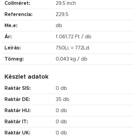
Collméret:
29.5 inch
Referencia:
Z29.5
Me.e:
db
Ár:
1 061,72 Ft / db
Leírás:
750Li. = 772Ld.
Tömeg:
0,043 kg / db
Készlet adatok
Raktár SIS:
0 db
Raktár DE:
35 db
Raktár HU:
0 db
Raktár IT:
0 db
Raktár UK:
0 db