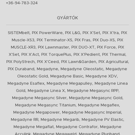
+36-94-783-324
GYÁRTÓK
,
,
,
,
,
SISTEMbelt
PIX PowerWare
PIX L&G
PIX X'Set
PIX X'tra
PIX
,
,
,
,
Muscle-XS3
PIX Terminator-XS
PIX Fras
PIX Duo-XS
PIX
,
,
,
,
MUSCLE-XR3
PIX Lawnmaster
PIX DUO-XT
PIX Force
PIX
,
,
,
,
,
X'Set
PIX X'Act
PIX TorquePlus
PIX X'Pedient
PIX Thermal
,
,
,
,
PIX PolyStrech
PIX X'Ceed
PIX Lawn&Garden
PIX Agricultural
,
,
,
PIX Duraband
Megadyne
Megadyne Oleostatic
Megadyne
,
,
,
Oleostatic Gold
Megadyne Basic
Megadyne XDV
,
,
Megadyne Esaflex
Megadyne Megapulley
Megadyne Linea
,
,
,
Gold
Megadyne Linea X
Megadyne Megasync RPP
,
,
Megadyne Megasync Silver
Megadyne Megasync Gold
,
,
Megadyne Megasync Titanium
Megadyne Megaflex
,
,
Megadyne Megapower
Megadyne Megasync Imperial
,
,
,
Megadyne RR
Megadyne Megarib
Megadyne PV Elastic
,
,
Megadyne Megaflat
Megadyne Contrafor
Megadyne
,
,
,
Acculink
Megadyne Megaweld
Megadyne Pluriband