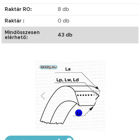
Raktár RO:
8 db
Raktár :
0 db
Mindösszesen
43 db
elérhető: