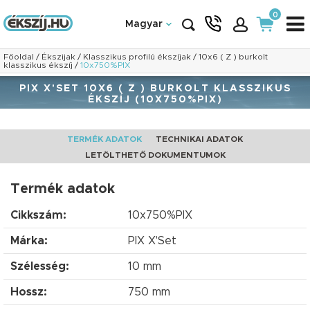
0
Magyar
Főoldal
/
Ékszijak
/
Klasszikus profilú ékszíjak
/
10x6 ( Z ) burkolt
klasszikus ékszíj
/
10x750%PIX
PIX X'SET 10X6 ( Z ) BURKOLT KLASSZIKUS
ÉKSZÍJ (10X750%PIX)
TERMÉK ADATOK
TECHNIKAI ADATOK
LETÖLTHETŐ DOKUMENTUMOK
Termék adatok
Cikkszám:
10x750%PIX
Márka:
PIX X'Set
Szélesség:
10 mm
Hossz:
750 mm