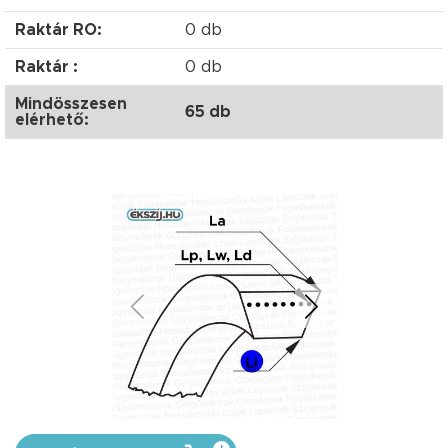
Raktár RO:
0 db
Raktár :
0 db
Mindösszesen
65 db
elérhető: