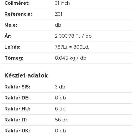
Collméret:
31 inch
Referencia:
Z31
Me.e:
db
Ár:
2 303,78 Ft / db
Leírás:
787Li. = 809Ld.
Tömeg:
0,045 kg / db
Készlet adatok
Raktár SIS:
3 db
Raktár DE:
0 db
Raktár HU:
6 db
Raktár IT:
56 db
Raktár UK:
0 db