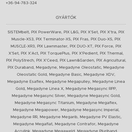
+36-94-783-324
GYÁRTÓK
,
,
,
,
,
SISTEMbelt
PIX PowerWare
PIX L&G
PIX X'Set
PIX X'tra
PIX
,
,
,
,
Muscle-XS3
PIX Terminator-XS
PIX Fras
PIX Duo-XS
PIX
,
,
,
,
MUSCLE-XR3
PIX Lawnmaster
PIX DUO-XT
PIX Force
PIX
,
,
,
,
,
X'Set
PIX X'Act
PIX TorquePlus
PIX X'Pedient
PIX Thermal
,
,
,
,
PIX PolyStrech
PIX X'Ceed
PIX Lawn&Garden
PIX Agricultural
,
,
,
PIX Duraband
Megadyne
Megadyne Oleostatic
Megadyne
,
,
,
Oleostatic Gold
Megadyne Basic
Megadyne XDV
,
,
Megadyne Esaflex
Megadyne Megapulley
Megadyne Linea
,
,
,
Gold
Megadyne Linea X
Megadyne Megasync RPP
,
,
Megadyne Megasync Silver
Megadyne Megasync Gold
,
,
Megadyne Megasync Titanium
Megadyne Megaflex
,
,
Megadyne Megapower
Megadyne Megasync Imperial
,
,
,
Megadyne RR
Megadyne Megarib
Megadyne PV Elastic
,
,
Megadyne Megaflat
Megadyne Contrafor
Megadyne
,
,
,
Acculink
Megadyne Megaweld
Megadyne Pluriband