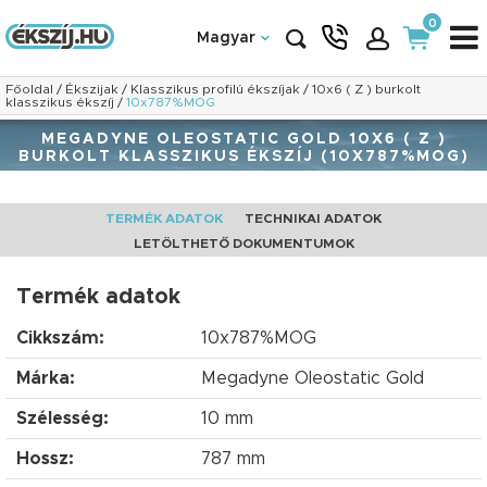
0
Magyar
Főoldal
/
Ékszijak
/
Klasszikus profilú ékszíjak
/
10x6 ( Z ) burkolt
klasszikus ékszíj
/
10x787%MOG
MEGADYNE OLEOSTATIC GOLD 10X6 ( Z )
BURKOLT KLASSZIKUS ÉKSZÍJ (10X787%MOG)
TERMÉK ADATOK
TECHNIKAI ADATOK
LETÖLTHETŐ DOKUMENTUMOK
Termék adatok
Cikkszám:
10x787%MOG
Márka:
Megadyne Oleostatic Gold
Szélesség:
10 mm
Hossz:
787 mm