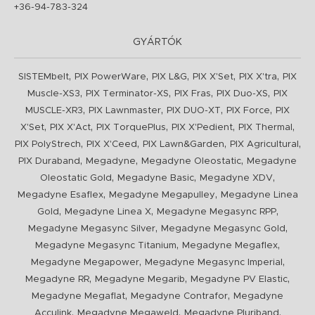
+36-94-783-324
GYÁRTÓK
,
,
,
,
,
SISTEMbelt
PIX PowerWare
PIX L&G
PIX X'Set
PIX X'tra
PIX
,
,
,
,
Muscle-XS3
PIX Terminator-XS
PIX Fras
PIX Duo-XS
PIX
,
,
,
,
MUSCLE-XR3
PIX Lawnmaster
PIX DUO-XT
PIX Force
PIX
,
,
,
,
,
X'Set
PIX X'Act
PIX TorquePlus
PIX X'Pedient
PIX Thermal
,
,
,
,
PIX PolyStrech
PIX X'Ceed
PIX Lawn&Garden
PIX Agricultural
,
,
,
PIX Duraband
Megadyne
Megadyne Oleostatic
Megadyne
,
,
,
Oleostatic Gold
Megadyne Basic
Megadyne XDV
,
,
Megadyne Esaflex
Megadyne Megapulley
Megadyne Linea
,
,
,
Gold
Megadyne Linea X
Megadyne Megasync RPP
,
,
Megadyne Megasync Silver
Megadyne Megasync Gold
,
,
Megadyne Megasync Titanium
Megadyne Megaflex
,
,
Megadyne Megapower
Megadyne Megasync Imperial
,
,
,
Megadyne RR
Megadyne Megarib
Megadyne PV Elastic
,
,
Megadyne Megaflat
Megadyne Contrafor
Megadyne
,
,
,
Acculink
Megadyne Megaweld
Megadyne Pluriband