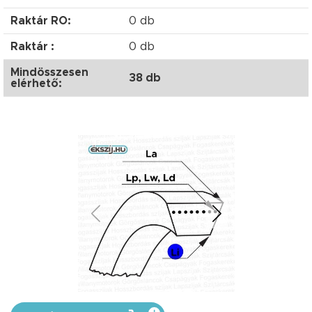
Raktár RO:
0 db
Raktár :
0 db
Mindösszesen
38 db
elérhető: