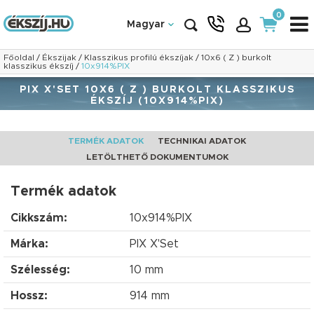
0
Magyar
Főoldal
/
Ékszijak
/
Klasszikus profilú ékszíjak
/
10x6 ( Z ) burkolt
klasszikus ékszíj
/
10x914%PIX
PIX X'SET 10X6 ( Z ) BURKOLT KLASSZIKUS
ÉKSZÍJ (10X914%PIX)
TERMÉK ADATOK
TECHNIKAI ADATOK
LETÖLTHETŐ DOKUMENTUMOK
Termék adatok
Cikkszám:
10x914%PIX
Márka:
PIX X'Set
Szélesség:
10 mm
Hossz:
914 mm