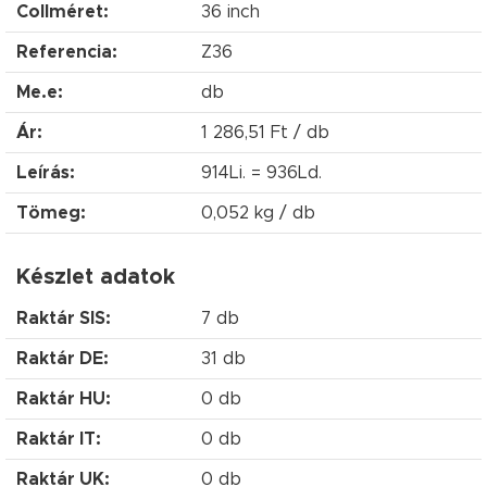
Collméret:
36 inch
Referencia:
Z36
Me.e:
db
Ár:
1 286,51 Ft / db
Leírás:
914Li. = 936Ld.
Tömeg:
0,052 kg / db
Készlet adatok
Raktár SIS:
7 db
Raktár DE:
31 db
Raktár HU:
0 db
Raktár IT:
0 db
Raktár UK:
0 db