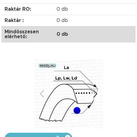
Raktár RO:
0 db
Raktár :
0 db
Mindösszesen
0 db
elérhető: