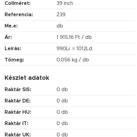
Collméret:
39 inch
Referencia:
Z39
Me.e:
db
Ár:
1 915,16 Ft / db
Leírás:
990Li. = 1012Ld.
Tömeg:
0,056 kg / db
Készlet adatok
Raktár SIS:
0 db
Raktár DE:
0 db
Raktár HU:
0 db
Raktár IT:
0 db
Raktár UK:
0 db