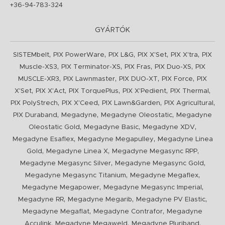
+36-94-783-324
GYÁRTÓK
,
,
,
,
,
SISTEMbelt
PIX PowerWare
PIX L&G
PIX X'Set
PIX X'tra
PIX
,
,
,
,
Muscle-XS3
PIX Terminator-XS
PIX Fras
PIX Duo-XS
PIX
,
,
,
,
MUSCLE-XR3
PIX Lawnmaster
PIX DUO-XT
PIX Force
PIX
,
,
,
,
,
X'Set
PIX X'Act
PIX TorquePlus
PIX X'Pedient
PIX Thermal
,
,
,
,
PIX PolyStrech
PIX X'Ceed
PIX Lawn&Garden
PIX Agricultural
,
,
,
PIX Duraband
Megadyne
Megadyne Oleostatic
Megadyne
,
,
,
Oleostatic Gold
Megadyne Basic
Megadyne XDV
,
,
Megadyne Esaflex
Megadyne Megapulley
Megadyne Linea
,
,
,
Gold
Megadyne Linea X
Megadyne Megasync RPP
,
,
Megadyne Megasync Silver
Megadyne Megasync Gold
,
,
Megadyne Megasync Titanium
Megadyne Megaflex
,
,
Megadyne Megapower
Megadyne Megasync Imperial
,
,
,
Megadyne RR
Megadyne Megarib
Megadyne PV Elastic
,
,
Megadyne Megaflat
Megadyne Contrafor
Megadyne
,
,
,
Acculink
Megadyne Megaweld
Megadyne Pluriband