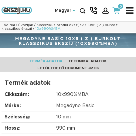
0
Magyar
Főoldal
/
Ékszijak
/
Klasszikus profilú ékszíjak
/
10x6 ( Z ) burkolt
klasszikus ékszíj
/
10x990%MBA
MEGADYNE BASIC 10X6 ( Z ) BURKOLT
KLASSZIKUS ÉKSZÍJ (10X990%MBA)
TERMÉK ADATOK
TECHNIKAI ADATOK
LETÖLTHETŐ DOKUMENTUMOK
Termék adatok
Cikkszám:
10x990%MBA
Márka:
Megadyne Basic
Szélesség:
10 mm
Hossz:
990 mm