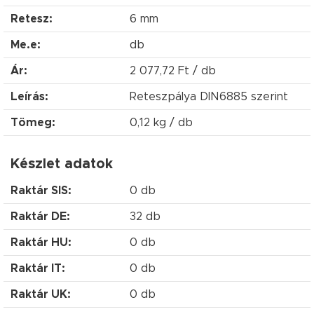
Retesz:
6 mm
Me.e:
db
Ár:
2 077,72 Ft / db
Leírás:
Reteszpálya DIN6885 szerint
Tömeg:
0,12 kg / db
Készlet adatok
Raktár SIS:
0 db
Raktár DE:
32 db
Raktár HU:
0 db
Raktár IT:
0 db
Raktár UK:
0 db