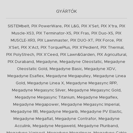
GYÁRTÓK
,
,
,
,
,
SISTEMbelt
PIX PowerWare
PIX L&G
PIX X'Set
PIX X'tra
PIX
,
,
,
,
Muscle-XS3
PIX Terminator-XS
PIX Fras
PIX Duo-XS
PIX
,
,
,
,
MUSCLE-XR3
PIX Lawnmaster
PIX DUO-XT
PIX Force
PIX
,
,
,
,
,
X'Set
PIX X'Act
PIX TorquePlus
PIX X'Pedient
PIX Thermal
,
,
,
,
PIX PolyStrech
PIX X'Ceed
PIX Lawn&Garden
PIX Agricultural
,
,
,
PIX Duraband
Megadyne
Megadyne Oleostatic
Megadyne
,
,
,
Oleostatic Gold
Megadyne Basic
Megadyne XDV
,
,
Megadyne Esaflex
Megadyne Megapulley
Megadyne Linea
,
,
,
Gold
Megadyne Linea X
Megadyne Megasync RPP
,
,
Megadyne Megasync Silver
Megadyne Megasync Gold
,
,
Megadyne Megasync Titanium
Megadyne Megaflex
,
,
Megadyne Megapower
Megadyne Megasync Imperial
,
,
,
Megadyne RR
Megadyne Megarib
Megadyne PV Elastic
,
,
Megadyne Megaflat
Megadyne Contrafor
Megadyne
,
,
,
Acculink
Megadyne Megaweld
Megadyne Pluriband
,
,