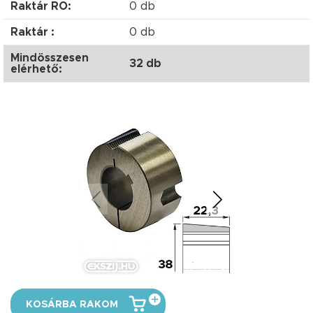
Raktár RO:
0 db
Raktár :
0 db
Mindösszesen
32 db
elérhető:
KOSÁRBA RAKOM