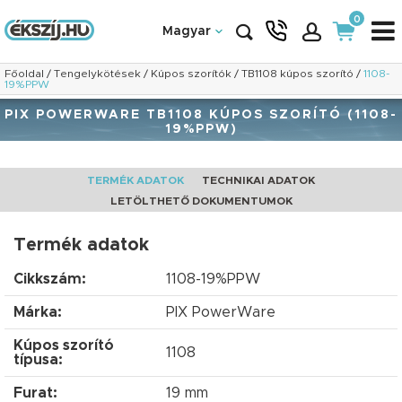
0
Magyar
Főoldal
/
Tengelykötések
/
Kúpos szorítók
/
TB1108 kúpos szorító
/
1108-
19%PPW
PIX POWERWARE TB1108 KÚPOS SZORÍTÓ (1108-
19%PPW)
TERMÉK ADATOK
TECHNIKAI ADATOK
LETÖLTHETŐ DOKUMENTUMOK
Termék adatok
Cikkszám:
1108-19%PPW
Márka:
PIX PowerWare
Kúpos szorító
1108
típusa:
Furat:
19 mm