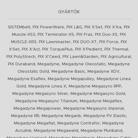
GYÁRTÓK
,
,
,
,
,
SISTEMbelt
PIX PowerWare
PIX L&G
PIX X'Set
PIX X'tra
PIX
,
,
,
,
Muscle-XS3
PIX Terminator-XS
PIX Fras
PIX Duo-XS
PIX
,
,
,
,
MUSCLE-XR3
PIX Lawnmaster
PIX DUO-XT
PIX Force
PIX
,
,
,
,
,
X'Set
PIX X'Act
PIX TorquePlus
PIX X'Pedient
PIX Thermal
,
,
,
,
PIX PolyStrech
PIX X'Ceed
PIX Lawn&Garden
PIX Agricultural
,
,
,
PIX Duraband
Megadyne
Megadyne Oleostatic
Megadyne
,
,
,
Oleostatic Gold
Megadyne Basic
Megadyne XDV
,
,
Megadyne Esaflex
Megadyne Megapulley
Megadyne Linea
,
,
,
Gold
Megadyne Linea X
Megadyne Megasync RPP
,
,
Megadyne Megasync Silver
Megadyne Megasync Gold
,
,
Megadyne Megasync Titanium
Megadyne Megaflex
,
,
Megadyne Megapower
Megadyne Megasync Imperial
,
,
,
Megadyne RR
Megadyne Megarib
Megadyne PV Elastic
,
,
Megadyne Megaflat
Megadyne Contrafor
Megadyne
,
,
,
Acculink
Megadyne Megaweld
Megadyne Pluriband
,
,