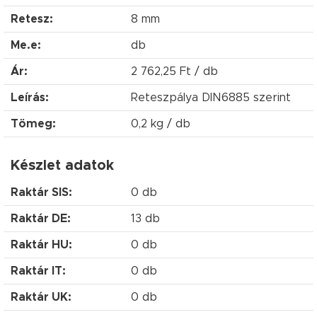
Retesz:
8 mm
Me.e:
db
Ár:
2 762,25 Ft / db
Leírás:
Reteszpálya DIN6885 szerint
Tömeg:
0,2 kg / db
Készlet adatok
Raktár SIS:
0 db
Raktár DE:
13 db
Raktár HU:
0 db
Raktár IT:
0 db
Raktár UK:
0 db