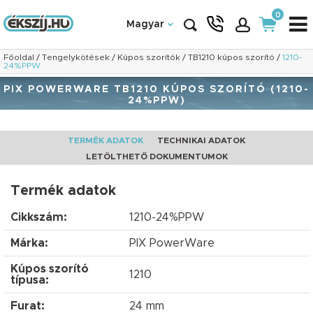
0
Magyar
Főoldal
/
Tengelykötések
/
Kúpos szorítók
/
TB1210 kúpos szorító
/
1210-
24%PPW
PIX POWERWARE TB1210 KÚPOS SZORÍTÓ (1210-
24%PPW)
TERMÉK ADATOK
TECHNIKAI ADATOK
LETÖLTHETŐ DOKUMENTUMOK
Termék adatok
Cikkszám:
1210-24%PPW
Márka:
PIX PowerWare
Kúpos szorító
1210
típusa:
Furat:
24 mm