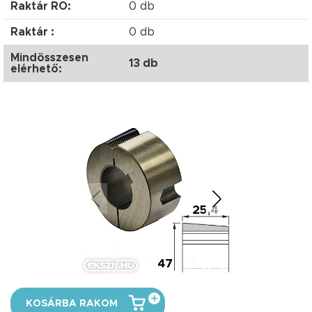
Raktár RO:
0 db
Raktár :
0 db
Mindösszesen
13 db
elérhető:
KOSÁRBA RAKOM