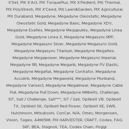
,
,
,
,
,
X'Set
PIX X'Act
PIX TorquePlus
PIX X'Pedient
PIX Thermal
,
,
,
,
PIX PolyStrech
PIX X'Ceed
PIX Lawn&Garden
PIX Agricultural
,
,
,
PIX Duraband
Megadyne
Megadyne Oleostatic
Megadyne
,
,
,
Oleostatic Gold
Megadyne Basic
Megadyne XDV
,
,
Megadyne Esaflex
Megadyne Megapulley
Megadyne Linea
,
,
,
Gold
Megadyne Linea X
Megadyne Megasync RPP
,
,
Megadyne Megasync Silver
Megadyne Megasync Gold
,
,
Megadyne Megasync Titanium
Megadyne Megaflex
,
,
Megadyne Megapower
Megadyne Megasync Imperial
,
,
,
Megadyne RR
Megadyne Megarib
Megadyne PV Elastic
,
,
Megadyne Megaflat
Megadyne Contrafor
Megadyne
,
,
,
Acculink
Megadyne Megaweld
Megadyne Pluriband
,
,
Megadyne Varisect
Megadyne Megalinear
Megadyne Cable
,
,
,
,
Pull
Megadyne Pull Down
Megadyne Millbelts
Challenge
,
,
,
,
,
SIT
Sati / Challenge
Sati****
SIT / Sati
Optibelt VB
Optibelt
,
,
,
,
,
TX
Optibelt SK
Optibelt Red Power
Optibelt XE
SWR
,
,
,
,
,
,
Hutchinson
Mitsuboshi
ConCar
N/A
Omec
Morgensen
,
,
,
,
,
,
,
Vision
Tagex
A4M/SMI
PIX HARVESTER
CRAFT
Codex
FAG
,
,
,
,
,
SKF
BEA
Stagnoli
TEA
Codex Chain
Poggi