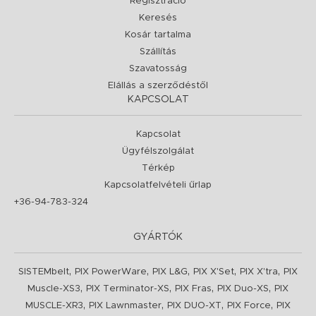
Regisztráció
Keresés
Kosár tartalma
Szállítás
Szavatosság
Elállás a szerződéstől
KAPCSOLAT
Kapcsolat
Ügyfélszolgálat
Térkép
Kapcsolatfelvételi űrlap
+36-94-783-324
GYÁRTÓK
,
,
,
,
,
SISTEMbelt
PIX PowerWare
PIX L&G
PIX X'Set
PIX X'tra
PIX
,
,
,
,
Muscle-XS3
PIX Terminator-XS
PIX Fras
PIX Duo-XS
PIX
,
,
,
,
MUSCLE-XR3
PIX Lawnmaster
PIX DUO-XT
PIX Force
PIX