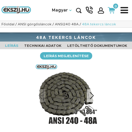
0
Magyar
Főoldal
/
ANSI görgősláncok
/
ANSI240 48A
/
48A tekercs láncok
48A TEKERCS LÁNCOK
LEÍRÁS
TECHNIKAI ADATOK
LETÖLTHETŐ DOKUMENTUMOK
LEÍRÁS MEGJELENÍTÉSE