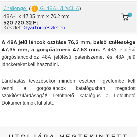
Challenge
(
GL48A-1/L%CHA
)
48A-1 x 47.35 mm
x 76.2 mm
520 720,32 Ft
Készlet:
Gyártói készleten
A 48A jelű láncok osztása 76,2 mm, belső szélessége
A 48A jelölésű
47,35 mm, a görgőátmérő 47,63 mm.
görgősláncokhoz 48A jelölésű patentszemet és 48A jelű
lánckereket kell használni.
Lánchajtás tevezésekor minden esetben figyelembe kell
venni a görgősláncok katalógusban megadott
szakítószilárdáságát! Letölthető katalógus a Letölthető
Dokumentumok fül alatt.
UTOLJÁRA MEGTEKINTETT