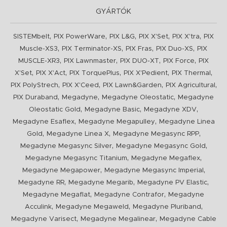
GYÁRTÓK
,
,
,
,
,
SISTEMbelt
PIX PowerWare
PIX L&G
PIX X'Set
PIX X'tra
PIX
,
,
,
,
Muscle-XS3
PIX Terminator-XS
PIX Fras
PIX Duo-XS
PIX
,
,
,
,
MUSCLE-XR3
PIX Lawnmaster
PIX DUO-XT
PIX Force
PIX
,
,
,
,
,
X'Set
PIX X'Act
PIX TorquePlus
PIX X'Pedient
PIX Thermal
,
,
,
,
PIX PolyStrech
PIX X'Ceed
PIX Lawn&Garden
PIX Agricultural
,
,
,
PIX Duraband
Megadyne
Megadyne Oleostatic
Megadyne
,
,
,
Oleostatic Gold
Megadyne Basic
Megadyne XDV
,
,
Megadyne Esaflex
Megadyne Megapulley
Megadyne Linea
,
,
,
Gold
Megadyne Linea X
Megadyne Megasync RPP
,
,
Megadyne Megasync Silver
Megadyne Megasync Gold
,
,
Megadyne Megasync Titanium
Megadyne Megaflex
,
,
Megadyne Megapower
Megadyne Megasync Imperial
,
,
,
Megadyne RR
Megadyne Megarib
Megadyne PV Elastic
,
,
Megadyne Megaflat
Megadyne Contrafor
Megadyne
,
,
,
Acculink
Megadyne Megaweld
Megadyne Pluriband
,
,
Megadyne Varisect
Megadyne Megalinear
Megadyne Cable