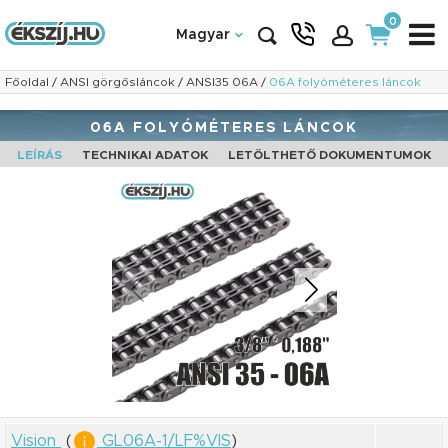
0
Magyar
Főoldal
/
ANSI görgősláncok
/
ANSI35 06A
/
06A folyóméteres láncok
06A FOLYÓMÉTERES LÁNCOK
LEÍRÁS
TECHNIKAI ADATOK
LETÖLTHETŐ DOKUMENTUMOK
Vision
(
GL06A-1/LF%VIS
)