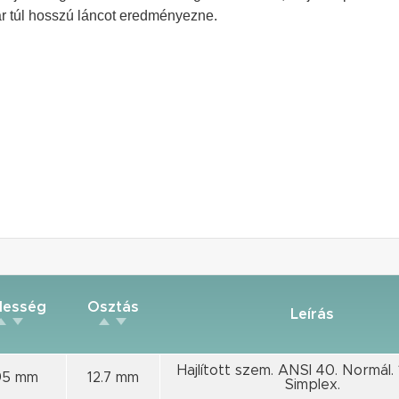
r túl hosszú láncot eredményezne.
lesség
Osztás
Leírás
Hajlított szem. ANSI 40. Normál. 
95 mm
12.7 mm
Simplex.