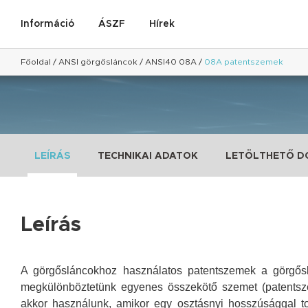
Információ
ÁSZF
Hírek
Főoldal
/
ANSI görgősláncok
/
ANSI40 08A
/
08A patentszemek
LEÍRÁS
TECHNIKAI ADATOK
LETÖLTHETŐ 
Leírás
A görgősláncokhoz használatos patentszemek a görgőslá
megkülönböztetünk egyenes összekötő szemet (patentsze
akkor használunk, amikor egy osztásnyi hosszúsággal tol