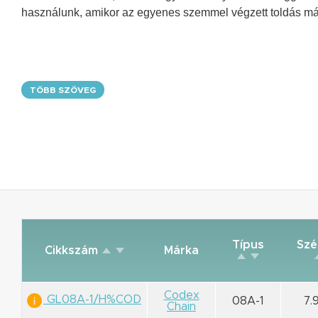
használunk, amikor az egyenes szemmel végzett toldás má
TÖBB SZÖVEG
Típus
Szé
Cikkszám
Márka
Codex
GL08A-1/H%COD
08A-1
7.
Chain