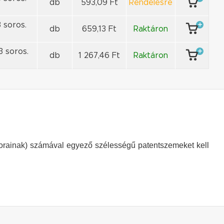
db
593,09 Ft
Rendelésre
 soros.
db
659,13 Ft
Raktáron
3 soros.
db
1 267,46 Ft
Raktáron
orainak) számával egyező szélességű patentszemeket kell