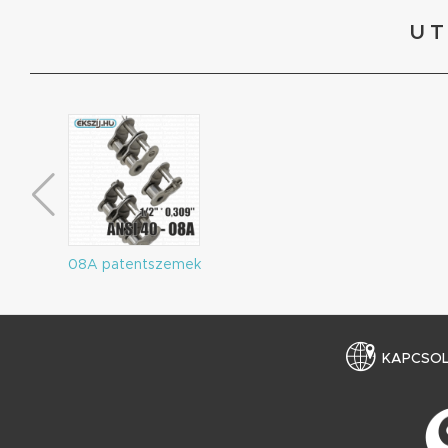
UT
08A patentszemek
KAPCSO