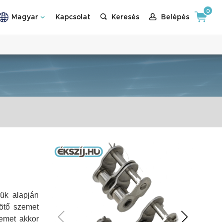
0
Magyar
Kapcsolat
Keresés
Belépés
ük alapján
ötő szemet
zemet akkor