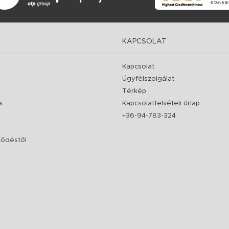
KAPCSOLAT
Kapcsolat
Ügyfélszolgálat
Térkép
a
Kapcsolatfelvételi űrlap
+36-94-783-324
rződéstől