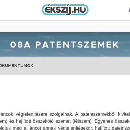
08A PATENTSZEMEK
DOKUMENTUMOK
ncok végtelenítésére szolgálnak. A patentszemekből kivitel
m) és hajlított összekötő szemet (félszem). Egyenes összek
djuk meg a láncot annak végtelenítésekor, hajlított patetns