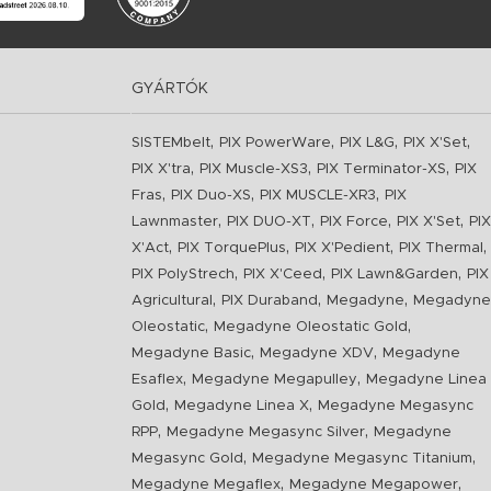
GYÁRTÓK
,
,
,
,
SISTEMbelt
PIX PowerWare
PIX L&G
PIX X'Set
,
,
,
PIX X'tra
PIX Muscle-XS3
PIX Terminator-XS
PIX
,
,
,
Fras
PIX Duo-XS
PIX MUSCLE-XR3
PIX
,
,
,
,
Lawnmaster
PIX DUO-XT
PIX Force
PIX X'Set
PIX
,
,
,
,
X'Act
PIX TorquePlus
PIX X'Pedient
PIX Thermal
,
,
,
PIX PolyStrech
PIX X'Ceed
PIX Lawn&Garden
PIX
,
,
,
Agricultural
PIX Duraband
Megadyne
Megadyne
,
,
Oleostatic
Megadyne Oleostatic Gold
,
,
Megadyne Basic
Megadyne XDV
Megadyne
,
,
Esaflex
Megadyne Megapulley
Megadyne Linea
,
,
Gold
Megadyne Linea X
Megadyne Megasync
,
,
RPP
Megadyne Megasync Silver
Megadyne
,
,
Megasync Gold
Megadyne Megasync Titanium
,
,
Megadyne Megaflex
Megadyne Megapower