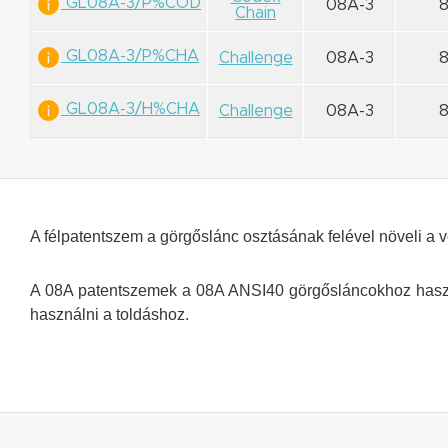
GL08A-3/P%COD
08A-3
Chain
GL08A-3/P%CHA
Challenge
08A-3
GL08A-3/H%CHA
Challenge
08A-3
A félpatentszem a görgőslánc osztásának felével növeli a v
A 08A patentszemek a 08A ANSI40 görgősláncokhoz haszná
használni a toldáshoz.