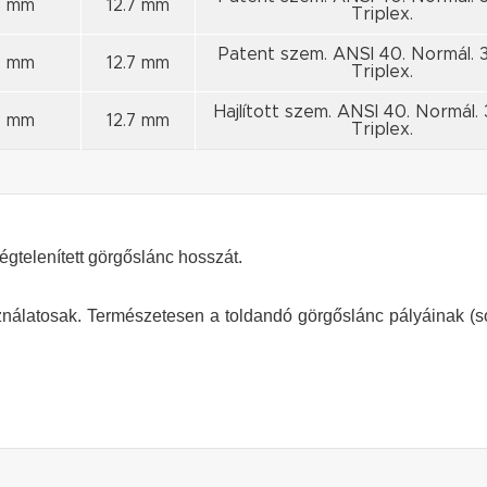
8 mm
12.7 mm
Triplex.
Patent szem. ANSI 40. Normál. 3
8 mm
12.7 mm
Triplex.
Hajlított szem. ANSI 40. Normál. 
8 mm
12.7 mm
Triplex.
égtelenített görgőslánc hosszát.
latosak. Természetesen a toldandó görgőslánc pályáinak (s