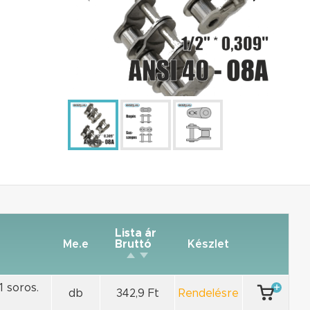
Lista ár
Me.e
Bruttó
Készlet
1 soros.
db
342,9 Ft
Rendelésre