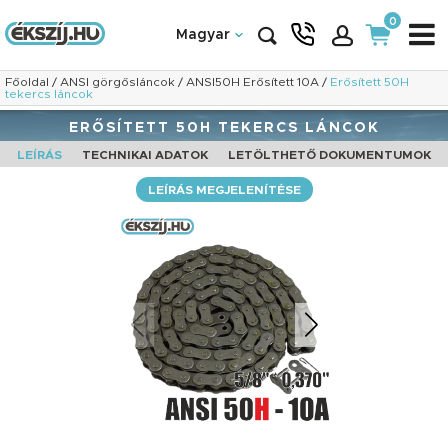
0
Magyar
Főoldal
/
ANSI görgősláncok
/
ANSI50H Erősített 10A
/
Erősített 50H
tekercs láncok
ERŐSÍTETT 50H TEKERCS LÁNCOK
LEÍRÁS
TECHNIKAI ADATOK
LETÖLTHETŐ DOKUMENTUMOK
LEÍRÁS MEGJELENÍTÉSE