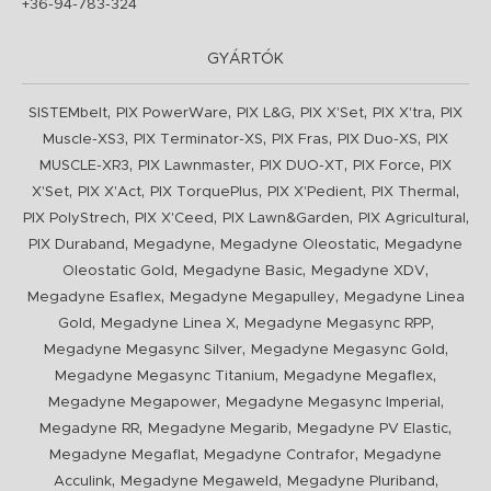
+36-94-783-324
GYÁRTÓK
,
,
,
,
,
SISTEMbelt
PIX PowerWare
PIX L&G
PIX X'Set
PIX X'tra
PIX
,
,
,
,
Muscle-XS3
PIX Terminator-XS
PIX Fras
PIX Duo-XS
PIX
,
,
,
,
MUSCLE-XR3
PIX Lawnmaster
PIX DUO-XT
PIX Force
PIX
,
,
,
,
,
X'Set
PIX X'Act
PIX TorquePlus
PIX X'Pedient
PIX Thermal
,
,
,
,
PIX PolyStrech
PIX X'Ceed
PIX Lawn&Garden
PIX Agricultural
,
,
,
PIX Duraband
Megadyne
Megadyne Oleostatic
Megadyne
,
,
,
Oleostatic Gold
Megadyne Basic
Megadyne XDV
,
,
Megadyne Esaflex
Megadyne Megapulley
Megadyne Linea
,
,
,
Gold
Megadyne Linea X
Megadyne Megasync RPP
,
,
Megadyne Megasync Silver
Megadyne Megasync Gold
,
,
Megadyne Megasync Titanium
Megadyne Megaflex
,
,
Megadyne Megapower
Megadyne Megasync Imperial
,
,
,
Megadyne RR
Megadyne Megarib
Megadyne PV Elastic
,
,
Megadyne Megaflat
Megadyne Contrafor
Megadyne
,
,
,
Acculink
Megadyne Megaweld
Megadyne Pluriband