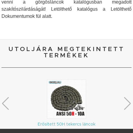
venni a görgősláncok katalógusban megadott
szakítószilárdáságát! Letölthető katalógus a Letölthető
Dokumentumok fül alatt.
UTOLJÁRA MEGTEKINTETT
TERMÉKEK
Erősített 50H tekercs láncok