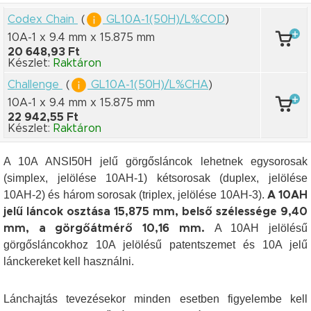
Codex Chain
(
GL10A-1(50H)/L%COD
)
10A-1 x 9.4 mm
x 15.875 mm
20 648,93 Ft
Készlet:
Raktáron
Challenge
(
GL10A-1(50H)/L%CHA
)
10A-1 x 9.4 mm
x 15.875 mm
22 942,55 Ft
Készlet:
Raktáron
A 10A ANSI50H jelű görgősláncok lehetnek egysorosak
(simplex, jelölése 10AH-1) kétsorosak (duplex, jelölése
10AH-2) és három sorosak (triplex, jelölése 10AH-3).
A 10AH
jelű láncok osztása 15,875 mm, belső szélessége 9,40
A 10AH jelölésű
mm, a görgőátmérő 10,16 mm.
görgősláncokhoz 10A jelölésű patentszemet és 10A jelű
lánckereket kell használni.
Lánchajtás tevezésekor minden esetben figyelembe kell