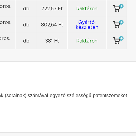
oros.
db
722,63 Ft
Raktáron
oros.
Gyártói
db
802,64 Ft
készleten
oros.
db
381 Ft
Raktáron
k (sorainak) számával egyező szélességű patentszemeket