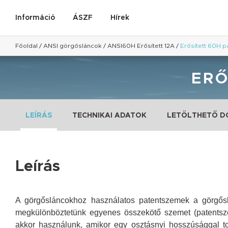
Információ
ÁSZF
Hírek
Főoldal
/
ANSI görgősláncok
/
ANSI60H Erősített 12A
/
Erősített 60H 
ERŐ
LEÍRÁS
TECHNIKAI ADATOK
LETÖLTHETŐ 
Leírás
A görgősláncokhoz használatos patentszemek a görgőslá
megkülönböztetünk egyenes összekötő szemet (patentsze
akkor használunk, amikor egy osztásnyi hosszúsággal tol