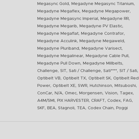
,
,
Megasync Gold
Megadyne Megasync Titanium
,
,
Megadyne Megaflex
Megadyne Megapower
,
,
Megadyne Megasync Imperial
Megadyne RR
,
,
Megadyne Megarib
Megadyne PV Elastic
,
,
Megadyne Megaflat
Megadyne Contrafor
,
,
Megadyne Acculink
Megadyne Megaweld
,
,
Megadyne Pluriband
Megadyne Varisect
,
,
Megadyne Megalinear
Megadyne Cable Pull
,
,
Megadyne Pull Down
Megadyne Millbelts
,
,
,
,
,
Challenge
SIT
Sati / Challenge
Sati****
SIT / Sati
,
,
,
Optibelt VB
Optibelt TX
Optibelt SK
Optibelt Red
,
,
,
,
,
Power
Optibelt XE
SWR
Hutchinson
Mitsuboshi
,
,
,
,
,
,
ConCar
N/A
Omec
Morgensen
Vision
Tagex
,
,
,
,
,
A4M/SMI
PIX HARVESTER
CRAFT
Codex
FAG
,
,
,
,
,
SKF
BEA
Stagnoli
TEA
Codex Chain
Poggi