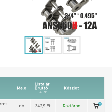
Lista ár
Me.e
Bruttó
Készlet
oros.
db
342,9 Ft
Raktáron