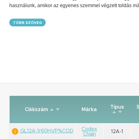
használunk, amikor az egyenes szemmel végzett toldás má
TÖBB SZÖVEG
Típus
Cikkszám
Márka
Codex
GL12A-1(60H)/P%COD
12A-1
Chain