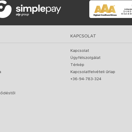
KAPCSOLAT
Kapcsolat
Ügyfélszolgálat
Térkép
a
Kapcsolatfelvételi űrlap
+36-94-783-324
rződéstől