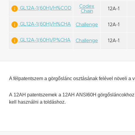
Codex
GL12A-1(60H)/H%COD
12A-1
Chain
GL12A-1(60H)/H%CHA
Challenge
12A-1
GL12A-1(60H)/P%CHA
Challenge
12A-1
A félpatentszem a görgőslánc osztásának felével növeli a v
A 12AH patentszemek a 12AH ANSI60H görgősláncokhoz ha
kell használni a toldáshoz.