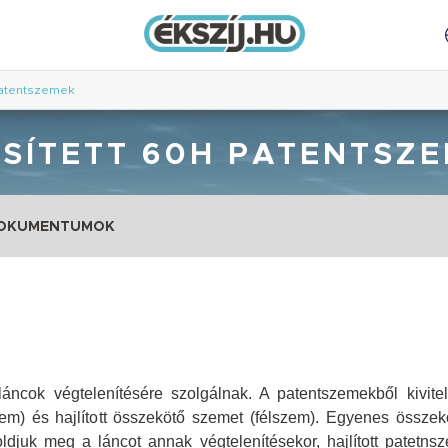
patentszemek
SÍTETT 60H PATENTSZ
DOKUMENTUMOK
ncok végtelenítésére szolgálnak. A patentszemekből kivitel
m) és hajlított összekötő szemet (félszem). Egyenes összek
djuk meg a láncot annak végtelenítésekor, hajlított patetns