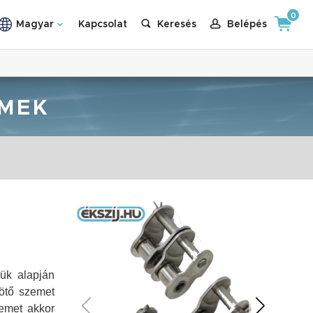
0
Magyar
Kapcsolat
Keresés
Belépés
EMEK
ük alapján
ötő szemet
zemet akkor