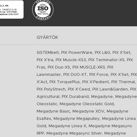
GYÁRTÓK
,
,
,
,
SISTEMbelt
PIX PowerWare
PIX L&G
PIX X'Set
,
,
,
PIX X'tra
PIX Muscle-XS3
PIX Terminator-XS
PIX
,
,
,
Fras
PIX Duo-XS
PIX MUSCLE-XR3
PIX
,
,
,
,
Lawnmaster
PIX DUO-XT
PIX Force
PIX X'Set
PIX
,
,
,
,
X'Act
PIX TorquePlus
PIX X'Pedient
PIX Thermal
,
,
,
PIX PolyStrech
PIX X'Ceed
PIX Lawn&Garden
PIX
,
,
,
Agricultural
PIX Duraband
Megadyne
Megadyne
,
,
Oleostatic
Megadyne Oleostatic Gold
,
,
Megadyne Basic
Megadyne XDV
Megadyne
,
,
Esaflex
Megadyne Megapulley
Megadyne Linea
,
,
Gold
Megadyne Linea X
Megadyne Megasync
,
,
RPP
Megadyne Megasync Silver
Megadyne