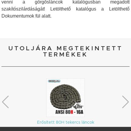
venni a görgősláncok katalógusban megadott
szakítószilárdáságát! Letölthető katalógus a Letölthető
Dokumentumok fül alatt.
UTOLJÁRA MEGTEKINTETT
TERMÉKEK
Erősített 80H tekercs láncok