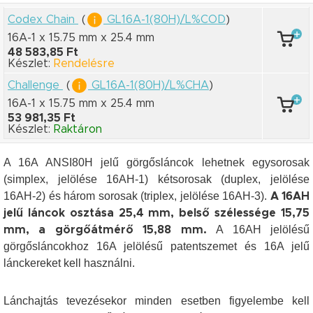
Codex Chain
(
GL16A-1(80H)/L%COD
)
16A-1 x 15.75 mm
x 25.4 mm
48 583,85 Ft
Készlet:
Rendelésre
Challenge
(
GL16A-1(80H)/L%CHA
)
16A-1 x 15.75 mm
x 25.4 mm
53 981,35 Ft
Készlet:
Raktáron
A 16A ANSI80H jelű görgősláncok lehetnek egysorosak
(simplex, jelölése 16AH-1) kétsorosak (duplex, jelölése
16AH-2) és három sorosak (triplex, jelölése 16AH-3).
A 16AH
jelű láncok osztása 25,4 mm, belső szélessége 15,75
A 16AH jelölésű
mm, a görgőátmérő 15,88 mm.
görgősláncokhoz 16A jelölésű patentszemet és 16A jelű
lánckereket kell használni.
Lánchajtás tevezésekor minden esetben figyelembe kell