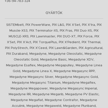
+36-94-783-324
GYÁRTÓK
,
,
,
,
,
SISTEMbelt
PIX PowerWare
PIX L&G
PIX X'Set
PIX X'tra
PIX
,
,
,
,
Muscle-XS3
PIX Terminator-XS
PIX Fras
PIX Duo-XS
PIX
,
,
,
,
MUSCLE-XR3
PIX Lawnmaster
PIX DUO-XT
PIX Force
PIX
,
,
,
,
,
X'Set
PIX X'Act
PIX TorquePlus
PIX X'Pedient
PIX Thermal
,
,
,
,
PIX PolyStrech
PIX X'Ceed
PIX Lawn&Garden
PIX Agricultural
,
,
,
PIX Duraband
Megadyne
Megadyne Oleostatic
Megadyne
,
,
,
Oleostatic Gold
Megadyne Basic
Megadyne XDV
,
,
Megadyne Esaflex
Megadyne Megapulley
Megadyne Linea
,
,
,
Gold
Megadyne Linea X
Megadyne Megasync RPP
,
,
Megadyne Megasync Silver
Megadyne Megasync Gold
,
,
Megadyne Megasync Titanium
Megadyne Megaflex
,
,
Megadyne Megapower
Megadyne Megasync Imperial
,
,
,
Megadyne RR
Megadyne Megarib
Megadyne PV Elastic
,
,
Megadyne Megaflat
Megadyne Contrafor
Megadyne
,
,
,
Acculink
Megadyne Megaweld
Megadyne Pluriband