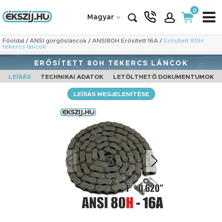
0
Magyar
Főoldal
/
ANSI görgősláncok
/
ANSI80H Erősített 16A
/
Erősített 80H
tekercs láncok
ERŐSÍTETT 80H TEKERCS LÁNCOK
LEÍRÁS
TECHNIKAI ADATOK
LETÖLTHETŐ DOKUMENTUMOK
LEÍRÁS MEGJELENÍTÉSE