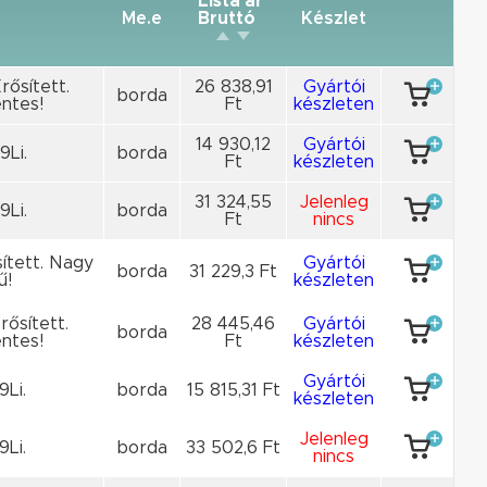
Lista ár
Me.e
Bruttó
Készlet
rősített.
26 838,91
Gyártói
borda
ntes!
Ft
készleten
14 930,12
Gyártói
9Li.
borda
Ft
készleten
31 324,55
Jelenleg
9Li.
borda
Ft
nincs
sített. Nagy
Gyártói
borda
31 229,3 Ft
ű!
készleten
rősített.
28 445,46
Gyártói
borda
ntes!
Ft
készleten
Gyártói
9Li.
borda
15 815,31 Ft
készleten
Jelenleg
9Li.
borda
33 502,6 Ft
nincs