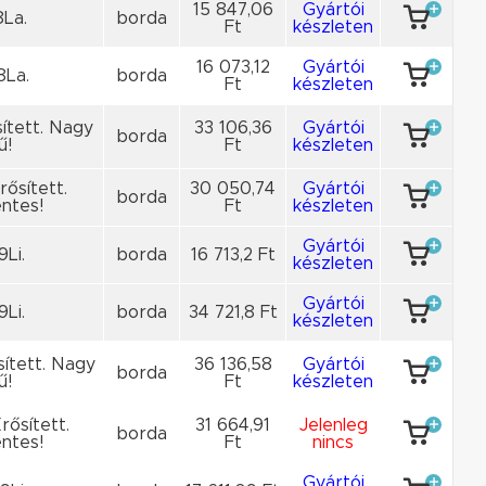
15 847,06
Gyártói
8La.
borda
Ft
készleten
16 073,12
Gyártói
8La.
borda
Ft
készleten
sített. Nagy
33 106,36
Gyártói
borda
ű!
Ft
készleten
rősített.
30 050,74
Gyártói
borda
ntes!
Ft
készleten
Gyártói
9Li.
borda
16 713,2 Ft
készleten
Gyártói
9Li.
borda
34 721,8 Ft
készleten
sített. Nagy
36 136,58
Gyártói
borda
ű!
Ft
készleten
rősített.
31 664,91
Jelenleg
borda
ntes!
Ft
nincs
Gyártói