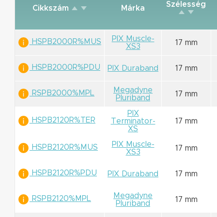
Szélesség
Cikkszám
Márka
PIX Muscle-
HSPB2000R%MUS
17 mm
XS3
HSPB2000R%PDU
PIX Duraband
17 mm
Megadyne
RSPB2000%MPL
17 mm
Pluriband
PIX
HSPB2120R%TER
Terminator-
17 mm
XS
PIX Muscle-
HSPB2120R%MUS
17 mm
XS3
HSPB2120R%PDU
PIX Duraband
17 mm
Megadyne
RSPB2120%MPL
17 mm
Pluriband