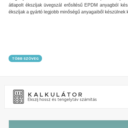
átlapolt ékszíjak üvegszál erősítésű EPDM anyagból kés
ékszíjak a gyártó legjobb minőségű anyagaiből készülnek k
TÖBB SZÖVEG
KALKULÁTOR
Ékszíj hossz és tengelytáv számítás