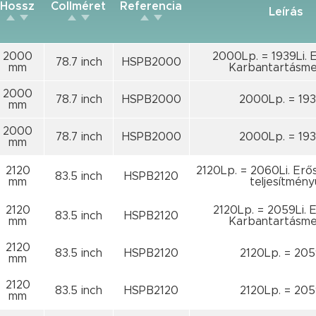
Hossz
Collméret
Referencia
Leírás
2000
2000Lp. = 1939Li. E
78.7 inch
HSPB2000
mm
Karbantartásme
2000
78.7 inch
HSPB2000
2000Lp. = 193
mm
2000
78.7 inch
HSPB2000
2000Lp. = 193
mm
2120
2120Lp. = 2060Li. Erő
83.5 inch
HSPB2120
mm
teljesítmény
2120
2120Lp. = 2059Li. E
83.5 inch
HSPB2120
mm
Karbantartásme
2120
83.5 inch
HSPB2120
2120Lp. = 205
mm
2120
83.5 inch
HSPB2120
2120Lp. = 205
mm