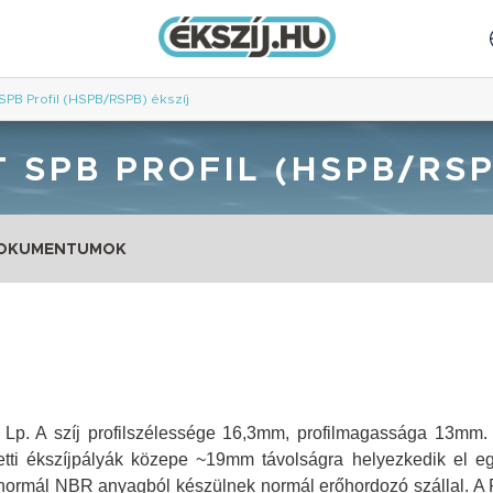
 SPB Profil (HSPB/RSPB) ékszíj
 SPB PROFIL (HSPB/RSP
DOKUMENTUMOK
 Lp. A szíj profilszélessége 16,3mm, profilmagassága 13mm. 
ti ékszíjpályák közepe ~19mm távolságra helyezkedik el eg
 normál NBR anyagból készülnek normál erőhordozó szállal. A