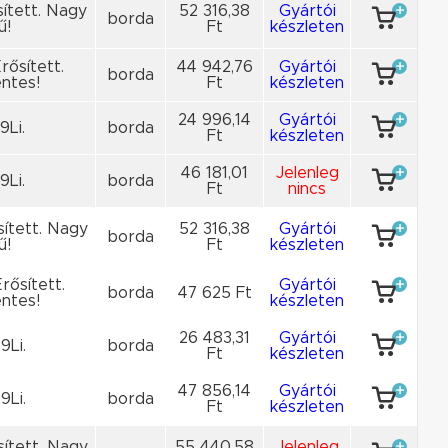
sített. Nagy
52 316,38
Gyártói
borda
ű!
Ft
készleten
rősített.
44 942,76
Gyártói
borda
ntes!
Ft
készleten
24 996,14
Gyártói
9Li.
borda
Ft
készleten
46 181,01
Jelenleg
9Li.
borda
Ft
nincs
sített. Nagy
52 316,38
Gyártói
borda
ű!
Ft
készleten
rősített.
Gyártói
borda
47 625 Ft
ntes!
készleten
26 483,31
Gyártói
9Li.
borda
Ft
készleten
47 856,14
Gyártói
9Li.
borda
Ft
készleten
sített. Nagy
55 440,58
Jelenleg