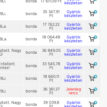
9Li.
borda
17 611,09 Ft
készleten
35 347,91
Gyártói
9Li.
borda
Ft
készleten
17 762,22
Gyártói
8La.
borda
Ft
készleten
18 064,48
Gyártói
8La.
borda
Ft
készleten
sített. Nagy
36 849,05
Gyártói
borda
ű!
Ft
készleten
rősített.
33 545,78
Gyártói
borda
ntes!
Ft
készleten
18 660,11
Gyártói
9Li.
borda
Ft
készleten
36 361,37
Jelenleg
9Li.
borda
Ft
nincs
sített. Nagy
39 039,8
Gyártói
borda
ű!
Ft
készleten