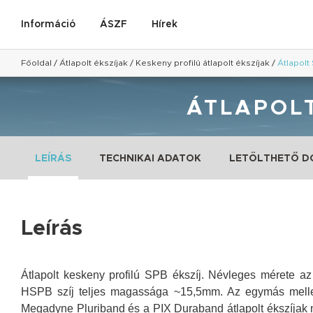
Információ
ÁSZF
Hírek
Főoldal
/
Átlapolt ékszíjak
/
Keskeny profilú átlapolt ékszíjak
/
Átlapolt
ÁTLAPOLT
LEÍRÁS
TECHNIKAI ADATOK
LETÖLTHETŐ 
Leírás
Átlapolt keskeny profilú SPB ékszíj. Névleges mérete az
HSPB szíj teljes magassága ~15,5mm. Az egymás mellet
Megadyne Pluriband és a PIX Duraband átlapolt ékszíjak