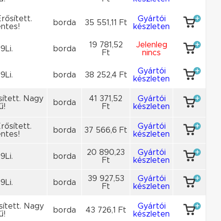
rősített.
Gyártói
borda
35 551,11 Ft
ntes!
készleten
19 781,52
Jelenleg
9Li.
borda
Ft
nincs
Gyártói
9Li.
borda
38 252,4 Ft
készleten
sített. Nagy
41 371,52
Gyártói
borda
ű!
Ft
készleten
rősített.
Gyártói
borda
37 566,6 Ft
ntes!
készleten
20 890,23
Gyártói
9Li.
borda
Ft
készleten
39 927,53
Gyártói
9Li.
borda
Ft
készleten
sített. Nagy
Gyártói
borda
43 726,1 Ft
ű!
készleten