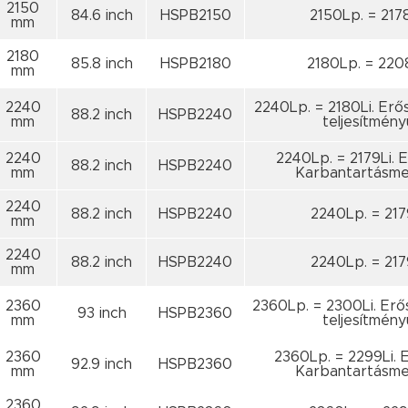
2150
84.6 inch
HSPB2150
2150Lp. = 217
mm
2180
85.8 inch
HSPB2180
2180Lp. = 220
mm
2240
2240Lp. = 2180Li. Erő
88.2 inch
HSPB2240
mm
teljesítmény
2240
2240Lp. = 2179Li. E
88.2 inch
HSPB2240
mm
Karbantartásme
2240
88.2 inch
HSPB2240
2240Lp. = 217
mm
2240
88.2 inch
HSPB2240
2240Lp. = 217
mm
2360
2360Lp. = 2300Li. Erő
93 inch
HSPB2360
mm
teljesítmény
2360
2360Lp. = 2299Li. E
92.9 inch
HSPB2360
mm
Karbantartásme
2360