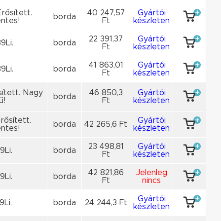
rősített.
40 247,57
Gyártói
borda
ntes!
Ft
készleten
22 391,37
Gyártói
9Li.
borda
Ft
készleten
41 863,01
Gyártói
9Li.
borda
Ft
készleten
sített. Nagy
46 850,3
Gyártói
borda
ű!
Ft
készleten
rősített.
Gyártói
borda
42 265,6 Ft
ntes!
készleten
23 498,81
Gyártói
9Li.
borda
Ft
készleten
42 821,86
Jelenleg
9Li.
borda
Ft
nincs
Gyártói
9Li.
borda
24 244,3 Ft
készleten