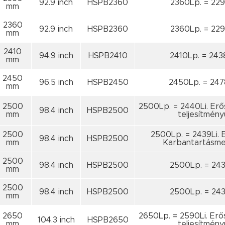
92.9 inch
HSPB2360
2360Lp. = 229
mm
2360
92.9 inch
HSPB2360
2360Lp. = 229
mm
2410
94.9 inch
HSPB2410
2410Lp. = 243
mm
2450
96.5 inch
HSPB2450
2450Lp. = 247
mm
2500
2500Lp. = 2440Li. Erő
98.4 inch
HSPB2500
mm
teljesítmény
2500
2500Lp. = 2439Li. E
98.4 inch
HSPB2500
mm
Karbantartásme
2500
98.4 inch
HSPB2500
2500Lp. = 243
mm
2500
98.4 inch
HSPB2500
2500Lp. = 243
mm
2650
2650Lp. = 2590Li. Erő
104.3 inch
HSPB2650
mm
teljesítmény