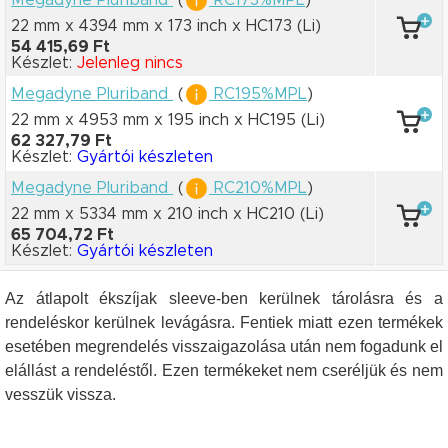
22 mm x 4394 mm
x 173 inch
x HC173
(Li)
54 415,69 Ft
Készlet:
Jelenleg nincs
Megadyne Pluriband
(
RC195%MPL
)
22 mm x 4953 mm
x 195 inch
x HC195
(Li)
62 327,79 Ft
Készlet:
Gyártói készleten
Megadyne Pluriband
(
RC210%MPL
)
22 mm x 5334 mm
x 210 inch
x HC210
(Li)
65 704,72 Ft
Készlet:
Gyártói készleten
Az átlapolt ékszíjak sleeve-ben kerülnek tárolásra és a
rendeléskor kerülnek levágásra. Fentiek miatt ezen termékek
esetében megrendelés visszaigazolása után nem fogadunk el
elállást a rendeléstől. Ezen termékeket nem cseréljük és nem
vesszük vissza.