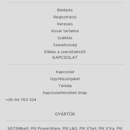
Belépés
Regisztráció
Keresés
Kosár tartalma
Szállítás
Szavatosság
Elállás a szerződéstől
KAPCSOLAT
Kapcsolat
Ügyfélszolgálat
Térkép
Kapcsolatfelvételi űrlap
+36-94-783-324
GYÁRTÓK
,
,
,
,
,
SISTEMbelt
PIX PowerWare
PIX L&G
PIX X'Set
PIX X'tra
PIX