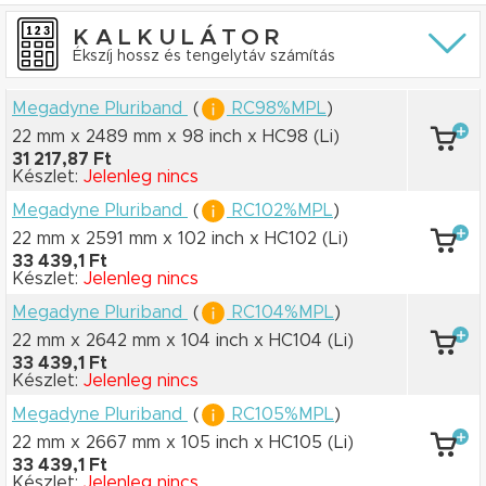
KALKULÁTOR
Ékszíj hossz és tengelytáv számítás
Megadyne Pluriband
(
RC98%MPL
)
22 mm x 2489 mm
x 98 inch
x HC98
(Li)
31 217,87 Ft
Készlet:
Jelenleg nincs
Megadyne Pluriband
(
RC102%MPL
)
22 mm x 2591 mm
x 102 inch
x HC102
(Li)
33 439,1 Ft
Készlet:
Jelenleg nincs
Megadyne Pluriband
(
RC104%MPL
)
22 mm x 2642 mm
x 104 inch
x HC104
(Li)
33 439,1 Ft
Készlet:
Jelenleg nincs
Megadyne Pluriband
(
RC105%MPL
)
22 mm x 2667 mm
x 105 inch
x HC105
(Li)
33 439,1 Ft
Készlet:
Jelenleg nincs