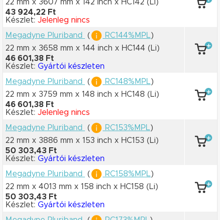
22 mm x 3607 mm
x 142 inch
x HC142
(Li)
43 924,22 Ft
Készlet:
Jelenleg nincs
Megadyne Pluriband
(
RC144%MPL
)
22 mm x 3658 mm
x 144 inch
x HC144
(Li)
46 601,38 Ft
Készlet:
Gyártói készleten
Megadyne Pluriband
(
RC148%MPL
)
22 mm x 3759 mm
x 148 inch
x HC148
(Li)
46 601,38 Ft
Készlet:
Jelenleg nincs
Megadyne Pluriband
(
RC153%MPL
)
22 mm x 3886 mm
x 153 inch
x HC153
(Li)
50 303,43 Ft
Készlet:
Gyártói készleten
Megadyne Pluriband
(
RC158%MPL
)
22 mm x 4013 mm
x 158 inch
x HC158
(Li)
50 303,43 Ft
Készlet:
Gyártói készleten
Megadyne Pluriband
(
RC173%MPL
)