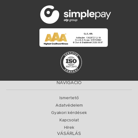
NAVIGÁCIÓ
Ismertető
Adatvédelem
Gyakori kérdések
Kapcsolat
Hírek
VÁSÁRLÁS