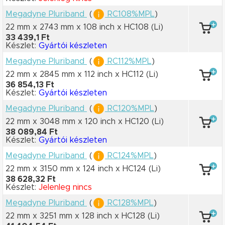
Megadyne Pluriband
(
RC108%MPL
)
22 mm x 2743 mm
x 108 inch
x HC108
(Li)
33 439,1 Ft
Készlet:
Gyártói készleten
Megadyne Pluriband
(
RC112%MPL
)
22 mm x 2845 mm
x 112 inch
x HC112
(Li)
36 854,13 Ft
Készlet:
Gyártói készleten
Megadyne Pluriband
(
RC120%MPL
)
22 mm x 3048 mm
x 120 inch
x HC120
(Li)
38 089,84 Ft
Készlet:
Gyártói készleten
Megadyne Pluriband
(
RC124%MPL
)
22 mm x 3150 mm
x 124 inch
x HC124
(Li)
38 628,32 Ft
Készlet:
Jelenleg nincs
Megadyne Pluriband
(
RC128%MPL
)
22 mm x 3251 mm
x 128 inch
x HC128
(Li)