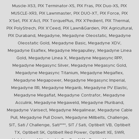
,
,
,
,
Muscle-XS3
PIX Terminator-XS
PIX Fras
PIX Duo-XS
PIX
,
,
,
,
MUSCLE-XR3
PIX Lawnmaster
PIX DUO-XT
PIX Force
PIX
,
,
,
,
,
X'Set
PIX X'Act
PIX TorquePlus
PIX X'Pedient
PIX Thermal
,
,
,
,
PIX PolyStrech
PIX X'Ceed
PIX Lawn&Garden
PIX Agricultural
,
,
,
PIX Duraband
Megadyne
Megadyne Oleostatic
Megadyne
,
,
,
Oleostatic Gold
Megadyne Basic
Megadyne XDV
,
,
Megadyne Esaflex
Megadyne Megapulley
Megadyne Linea
,
,
,
Gold
Megadyne Linea X
Megadyne Megasync RPP
,
,
Megadyne Megasync Silver
Megadyne Megasync Gold
,
,
Megadyne Megasync Titanium
Megadyne Megaflex
,
,
Megadyne Megapower
Megadyne Megasync Imperial
,
,
,
Megadyne RR
Megadyne Megarib
Megadyne PV Elastic
,
,
Megadyne Megaflat
Megadyne Contrafor
Megadyne
,
,
,
Acculink
Megadyne Megaweld
Megadyne Pluriband
,
,
Megadyne Varisect
Megadyne Megalinear
Megadyne Cable
,
,
,
,
Pull
Megadyne Pull Down
Megadyne Millbelts
Challenge
,
,
,
,
,
SIT
Sati / Challenge
Sati****
SIT / Sati
Optibelt VB
Optibelt
,
,
,
,
,
TX
Optibelt SK
Optibelt Red Power
Optibelt XE
SWR