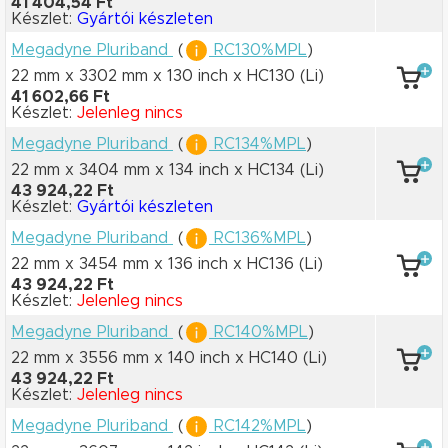
41 404,54 Ft
Készlet:
Gyártói készleten
Megadyne Pluriband
(
RC130%MPL
)
22 mm x 3302 mm
x 130 inch
x HC130
(Li)
41 602,66 Ft
Készlet:
Jelenleg nincs
Megadyne Pluriband
(
RC134%MPL
)
22 mm x 3404 mm
x 134 inch
x HC134
(Li)
43 924,22 Ft
Készlet:
Gyártói készleten
Megadyne Pluriband
(
RC136%MPL
)
22 mm x 3454 mm
x 136 inch
x HC136
(Li)
43 924,22 Ft
Készlet:
Jelenleg nincs
Megadyne Pluriband
(
RC140%MPL
)
22 mm x 3556 mm
x 140 inch
x HC140
(Li)
43 924,22 Ft
Készlet:
Jelenleg nincs
Megadyne Pluriband
(
RC142%MPL
)