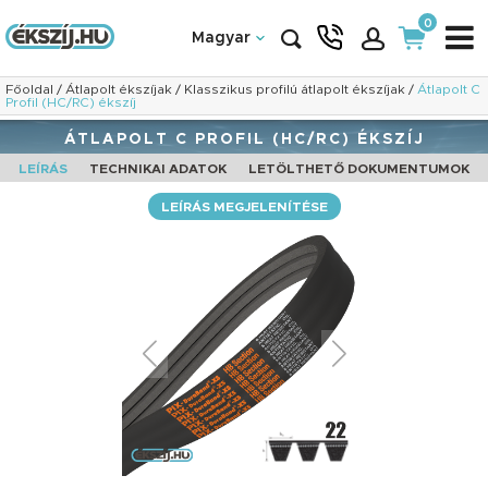
0
Magyar
Főoldal
/
Átlapolt ékszíjak
/
Klasszikus profilú átlapolt ékszíjak
/
Átlapolt C
Profil (HC/RC) ékszíj
ÁTLAPOLT C PROFIL (HC/RC) ÉKSZÍJ
LEÍRÁS
TECHNIKAI ADATOK
LETÖLTHETŐ DOKUMENTUMOK
LEÍRÁS MEGJELENÍTÉSE