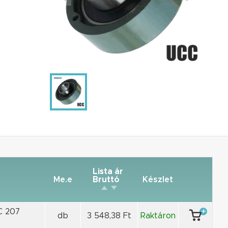
Lista ár
Me.e
Bruttó
Készlet
C 207
db
3 548,38 Ft
Raktáron