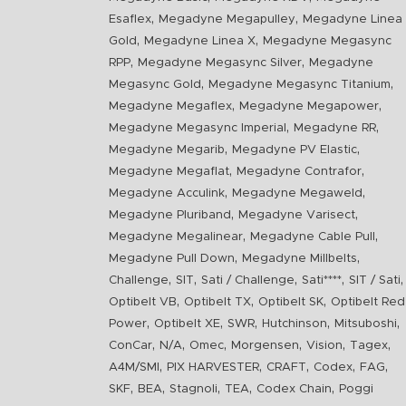
,
,
Esaflex
Megadyne Megapulley
Megadyne Linea
,
,
Gold
Megadyne Linea X
Megadyne Megasync
,
,
RPP
Megadyne Megasync Silver
Megadyne
,
,
Megasync Gold
Megadyne Megasync Titanium
,
,
Megadyne Megaflex
Megadyne Megapower
,
,
Megadyne Megasync Imperial
Megadyne RR
,
,
Megadyne Megarib
Megadyne PV Elastic
,
,
Megadyne Megaflat
Megadyne Contrafor
,
,
Megadyne Acculink
Megadyne Megaweld
,
,
Megadyne Pluriband
Megadyne Varisect
,
,
Megadyne Megalinear
Megadyne Cable Pull
,
,
Megadyne Pull Down
Megadyne Millbelts
,
,
,
,
,
Challenge
SIT
Sati / Challenge
Sati****
SIT / Sati
,
,
,
Optibelt VB
Optibelt TX
Optibelt SK
Optibelt Red
,
,
,
,
,
Power
Optibelt XE
SWR
Hutchinson
Mitsuboshi
,
,
,
,
,
,
ConCar
N/A
Omec
Morgensen
Vision
Tagex
,
,
,
,
,
A4M/SMI
PIX HARVESTER
CRAFT
Codex
FAG
,
,
,
,
,
SKF
BEA
Stagnoli
TEA
Codex Chain
Poggi