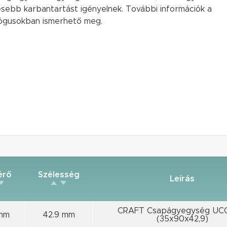
esebb karbantartást igényelnek. További információk a
gusokban ismerhető meg.
érő
Szélesség
Leírás
CRAFT Csapágyegység UC
mm
42.9 mm
(35x90x42,9)