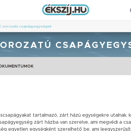
C sorozatú csapágyegységek
SOROZATÚ CSAPÁGYEGY
DOKUMENTUMOK
sapágyakat tartalmazó, zárt házú egységekre utalnak, 
. A csapágyegység zárt házba van szerelve, ami megvédi a c
g egyetlen egységként szerelhető be, ami leegyszerűsíti