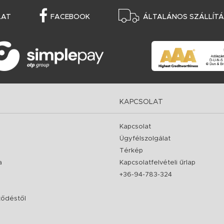
LAT
FACEBOOK
ÁLTALÁNOS SZÁLLÍTÁS
KAPCSOLAT
Kapcsolat
Ügyfélszolgálat
Térkép
a
Kapcsolatfelvételi űrlap
+36-94-783-324
rződéstől