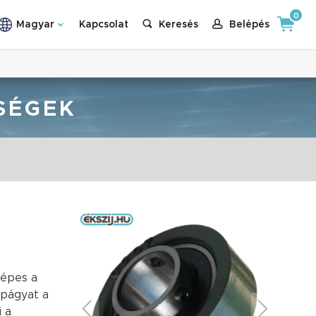
0
Magyar
Kapcsolat
Keresés
Belépés
SÉGEK
képes a
sapágyat a
 a