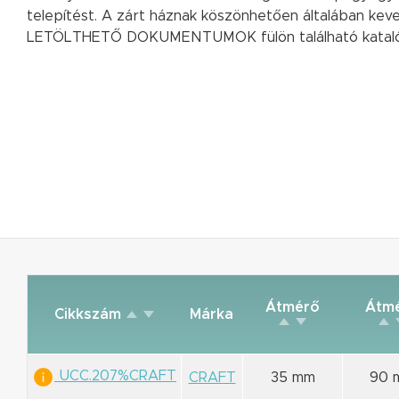
telepítést. A zárt háznak köszönhetően általában kev
LETÖLTHETŐ DOKUMENTUMOK fülön található kataló
Átmérő
Átm
Cikkszám
Márka
UCC.207%CRAFT
CRAFT
35 mm
90 