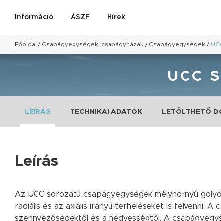
Információ
ÁSZF
Hírek
Főoldal
/
Csapágyegységek, csapágyházak
/
Csapágyegységek
/
UC
UCC 
LEÍRÁS
TECHNIKAI ADATOK
LETÖLTHETŐ 
Leírás
Az UCC sorozatú csapágyegységek mélyhornyú golyósc
radiális és az axiális irányú terheléseket is felvenni
szennyezősédektől és a nedvességtől. A csapágyegysé