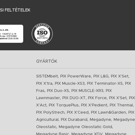
I FELTÉTELEK
GYÁRTÓK
,
,
,
,
SISTEMbelt
PIX PowerWare
PIX L&G
PIX X'Set
,
,
,
PIX X'tra
PIX Muscle-XS3
PIX Terminator-XS
PIX
,
,
,
Fras
PIX Duo-XS
PIX MUSCLE-XR3
PIX
,
,
,
,
Lawnmaster
PIX DUO-XT
PIX Force
PIX X'Set
PIX
,
,
,
,
X'Act
PIX TorquePlus
PIX X'Pedient
PIX Thermal
,
,
,
PIX PolyStrech
PIX X'Ceed
PIX Lawn&Garden
PIX
,
,
,
Agricultural
PIX Duraband
Megadyne
Megadyne
,
,
Oleostatic
Megadyne Oleostatic Gold
,
,
Megadyne Basic
Megadyne XDV
Megadyne