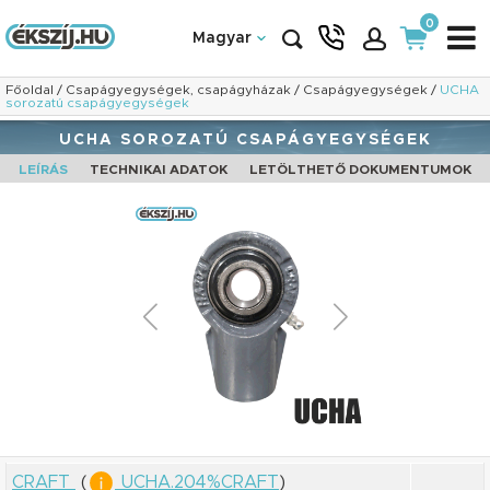
0
Magyar
Főoldal
/
Csapágyegységek, csapágyházak
/
Csapágyegységek
/
UCHA
sorozatú csapágyegységek
UCHA SOROZATÚ CSAPÁGYEGYSÉGEK
LEÍRÁS
TECHNIKAI ADATOK
LETÖLTHETŐ DOKUMENTUMOK
CRAFT
(
UCHA.204%CRAFT
)