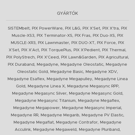
GYÁRTÓK
,
,
,
,
,
SISTEMbelt
PIX PowerWare
PIX L&G
PIX X'Set
PIX X'tra
PIX
,
,
,
,
Muscle-XS3
PIX Terminator-XS
PIX Fras
PIX Duo-XS
PIX
,
,
,
,
MUSCLE-XR3
PIX Lawnmaster
PIX DUO-XT
PIX Force
PIX
,
,
,
,
,
X'Set
PIX X'Act
PIX TorquePlus
PIX X'Pedient
PIX Thermal
,
,
,
,
PIX PolyStrech
PIX X'Ceed
PIX Lawn&Garden
PIX Agricultural
,
,
,
PIX Duraband
Megadyne
Megadyne Oleostatic
Megadyne
,
,
,
Oleostatic Gold
Megadyne Basic
Megadyne XDV
,
,
Megadyne Esaflex
Megadyne Megapulley
Megadyne Linea
,
,
,
Gold
Megadyne Linea X
Megadyne Megasync RPP
,
,
Megadyne Megasync Silver
Megadyne Megasync Gold
,
,
Megadyne Megasync Titanium
Megadyne Megaflex
,
,
Megadyne Megapower
Megadyne Megasync Imperial
,
,
,
Megadyne RR
Megadyne Megarib
Megadyne PV Elastic
,
,
Megadyne Megaflat
Megadyne Contrafor
Megadyne
,
,
,
Acculink
Megadyne Megaweld
Megadyne Pluriband