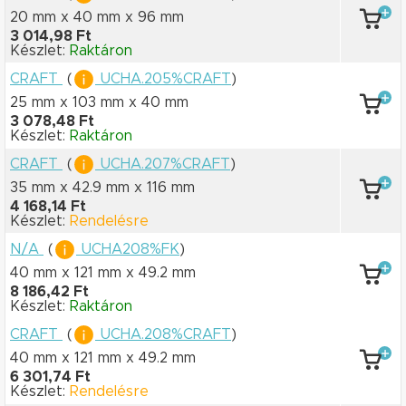
20 mm x 40 mm
x 96 mm
3 014,98 Ft
Készlet:
Raktáron
CRAFT
(
UCHA.205%CRAFT
)
25 mm x 103 mm
x 40 mm
3 078,48 Ft
Készlet:
Raktáron
CRAFT
(
UCHA.207%CRAFT
)
35 mm x 42.9 mm
x 116 mm
4 168,14 Ft
Készlet:
Rendelésre
N/A
(
UCHA208%FK
)
40 mm x 121 mm
x 49.2 mm
8 186,42 Ft
Készlet:
Raktáron
CRAFT
(
UCHA.208%CRAFT
)
40 mm x 121 mm
x 49.2 mm
6 301,74 Ft
Készlet:
Rendelésre