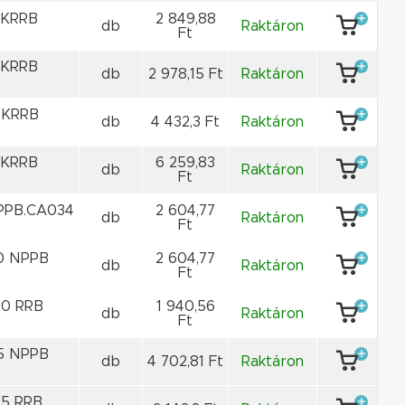
 KRRB
2 849,88
db
Raktáron
Ft
 KRRB
db
2 978,15 Ft
Raktáron
 KRRB
db
4 432,3 Ft
Raktáron
 KRRB
6 259,83
db
Raktáron
Ft
PPB.CA034
2 604,77
db
Raktáron
Ft
0 NPPB
2 604,77
db
Raktáron
Ft
0 RRB
1 940,56
db
Raktáron
Ft
5 NPPB
db
4 702,81 Ft
Raktáron
5 RRB