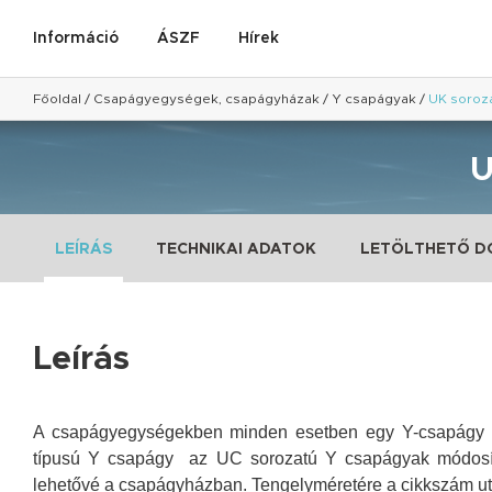
Információ
ÁSZF
Hírek
Főoldal
/
Csapágyegységek, csapágyházak
/
Y csapágyak
/
UK soroz
LEÍRÁS
TECHNIKAI ADATOK
LETÖLTHETŐ 
Leírás
A csapágyegységekben minden esetben egy Y-csapágy he
típusú Y csapágy az UC sorozatú Y csapágyak
módosí
lehetővé a csapágyházban. Tengelyméretére a cikkszám ut