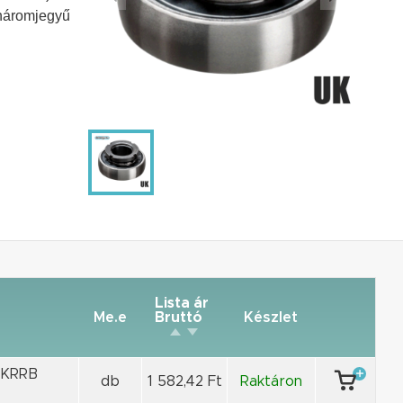
háromjegyű
Lista ár
Me.e
Bruttó
Készlet
 KRRB
db
1 582,42 Ft
Raktáron