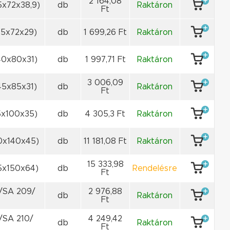
2 164,08
x72x38,9)
db
Raktáron
Ft
5x72x29)
db
1 699,26 Ft
Raktáron
40x80x31)
db
1 997,71 Ft
Raktáron
3 006,09
5x85x31)
db
Raktáron
Ft
5x100x35)
db
4 305,3 Ft
Raktáron
0x140x45)
db
11 181,08 Ft
Raktáron
15 333,98
5x150x64)
db
Rendelésre
Ft
/SA 209/
2 976,88
db
Raktáron
Ft
/SA 210/
4 249,42
db
Raktáron
Ft