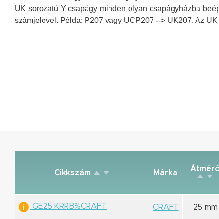
UK sorozatú Y csapágy minden olyan csapágyházba beép
számjelével. Példa: P207 vagy UCP207 --> UK207.
Az UK 
Átmér
Cikkszám
Márka
GE25.KRRB%CRAFT
CRAFT
25 mm