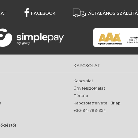
LAT
FACEBOOK
ÁLTALÁNOS SZÁLLÍTÁS
KAPCSOLAT
Kapcsolat
Ügyfélszolgálat
Térkép
a
Kapcsolatfelvételi űrlap
+36-94-783-324
rződéstől