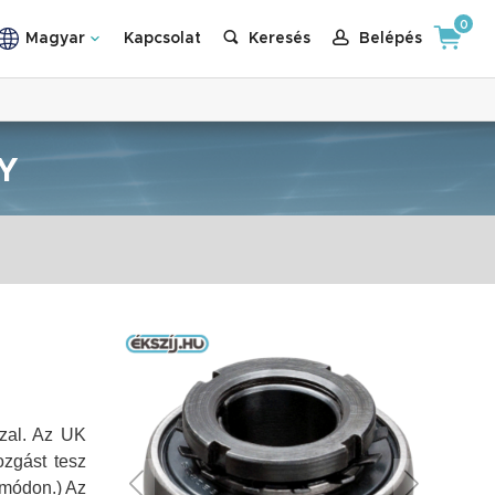
0
Magyar
Kapcsolat
Keresés
Belépés
Y
al.
Az UK
ozgást tesz
 módon.)
Az