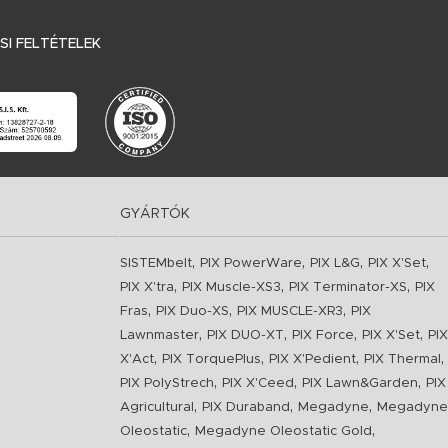
I FELTÉTELEK
GYÁRTÓK
,
,
,
,
SISTEMbelt
PIX PowerWare
PIX L&G
PIX X'Set
,
,
,
PIX X'tra
PIX Muscle-XS3
PIX Terminator-XS
PIX
,
,
,
Fras
PIX Duo-XS
PIX MUSCLE-XR3
PIX
,
,
,
,
Lawnmaster
PIX DUO-XT
PIX Force
PIX X'Set
PIX
,
,
,
,
X'Act
PIX TorquePlus
PIX X'Pedient
PIX Thermal
,
,
,
PIX PolyStrech
PIX X'Ceed
PIX Lawn&Garden
PIX
,
,
,
Agricultural
PIX Duraband
Megadyne
Megadyne
,
,
Oleostatic
Megadyne Oleostatic Gold