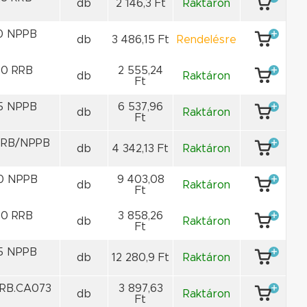
db
2 146,3 Ft
Raktáron
0 NPPB
db
3 486,15 Ft
Rendelésre
0 RRB
2 555,24
db
Raktáron
Ft
5 NPPB
6 537,96
db
Raktáron
Ft
RRB/NPPB
db
4 342,13 Ft
Raktáron
0 NPPB
9 403,08
db
Raktáron
Ft
0 RRB
3 858,26
db
Raktáron
Ft
5 NPPB
db
12 280,9 Ft
Raktáron
RB.CA073
3 897,63
db
Raktáron
Ft