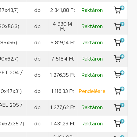
47x43,7)
db
2 341,88 Ft
Raktáron
4 930,14
80x56,3)
db
Raktáron
Ft
x85x56)
db
5 819,14 Ft
Raktáron
90x62,7)
db
7 518,4 Ft
Raktáron
YET 204 /
db
1 276,35 Ft
Raktáron
0x47x31)
db
1 116,33 Ft
Rendelésre
AEL 205 /
db
1 277,62 Ft
Raktáron
x62x35,7)
db
1 431,29 Ft
Raktáron