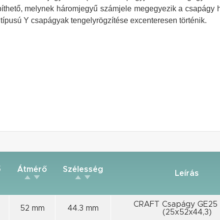
íthető, melynek háromjegyű számjele megegyezik a csapágy 
típusú Y csapágyak tengelyrögzítése excenteresen történik.
ő
Átmérő
Szélesség
Leírás
CRAFT Csapágy GE25
52 mm
44.3 mm
(25x52x44,3)