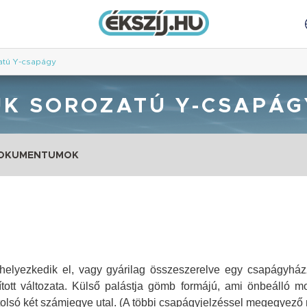
atú Y-csapágy
UK SOROZATÚ Y-CSAPÁG
DOKUMENTUMOK
lyezkedik el, vagy gyárilag összeszerelve egy csapágyházz
tott változata
. Külső palástja gömb formájú, ami önbeálló m
olsó két számjegye utal. (A többi csapágyjelzéssel megegyező