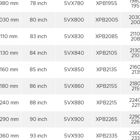
1980
1980 mm
78 inch
5VX780
XPB1955
195
2030
030 mm
80 inch
5VX800
XPB2005
200
2110
2110 mm
83 inch
5VX830
XPB2085
208
2130
2130 mm
84 inch
5VX840
XPB2105
210
2160
2160 mm
85 inch
5VX850
XPB2135
213
2180
2180 mm
86 inch
5VX860
XPB2155
215
2240
240 mm
88 inch
5VX880
XPB2215
221
2290
290 mm
90 inch
5VX900
XPB2265
226
2360
360 mm
93 inch
5VX930
XPB2335
233