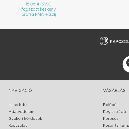
15,8x14 (5VX)
fogazott keskeny
profilú RMA ékszíj
KAPCSO
NAVIGÁCIÓ
VÁSÁRLÁS
Ismertető
Belépés
Adatvédelem
Regisztráció
Gyakori kérdések
Keresés
Kapcsolat
Kosár tartalm