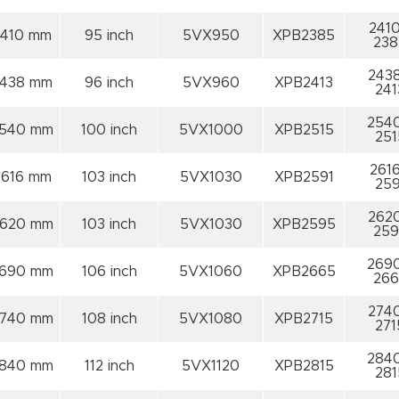
2410
2410 mm
95 inch
5VX950
XPB2385
238
2438
438 mm
96 inch
5VX960
XPB2413
241
2540
540 mm
100 inch
5VX1000
XPB2515
251
2616
2616 mm
103 inch
5VX1030
XPB2591
259
2620
620 mm
103 inch
5VX1030
XPB2595
259
2690
690 mm
106 inch
5VX1060
XPB2665
266
2740
740 mm
108 inch
5VX1080
XPB2715
271
2840
840 mm
112 inch
5VX1120
XPB2815
281