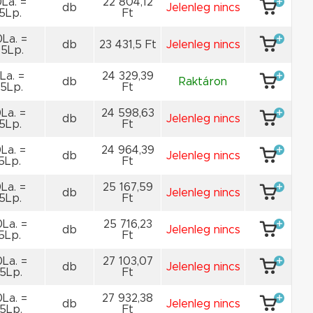
La. =
22 804,12
db
Jelenleg nincs
5Lp.
Ft
La. =
db
23 431,5 Ft
Jelenleg nincs
5Lp.
La. =
24 329,39
db
Raktáron
5Lp.
Ft
La. =
24 598,63
db
Jelenleg nincs
5Lp.
Ft
La. =
24 964,39
db
Jelenleg nincs
5Lp.
Ft
La. =
25 167,59
db
Jelenleg nincs
5Lp.
Ft
La. =
25 716,23
db
Jelenleg nincs
5Lp.
Ft
La. =
27 103,07
db
Jelenleg nincs
5Lp.
Ft
La. =
27 932,38
db
Jelenleg nincs
5Lp.
Ft