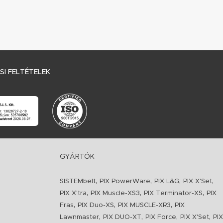
I FELTÉTELEK
GYÁRTÓK
,
,
,
,
SISTEMbelt
PIX PowerWare
PIX L&G
PIX X'Set
,
,
,
PIX X'tra
PIX Muscle-XS3
PIX Terminator-XS
PIX
,
,
,
Fras
PIX Duo-XS
PIX MUSCLE-XR3
PIX
,
,
,
,
Lawnmaster
PIX DUO-XT
PIX Force
PIX X'Set
PIX