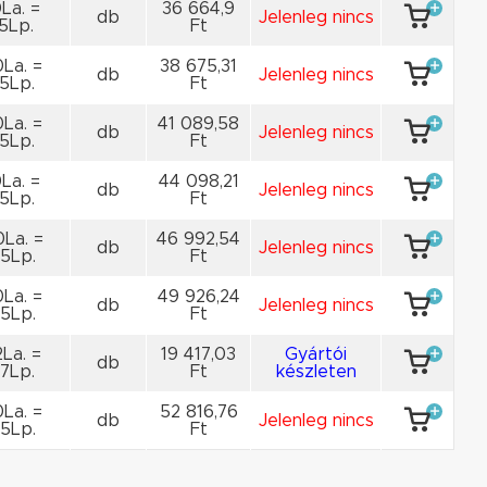
La. =
36 664,9
db
Jelenleg nincs
5Lp.
Ft
La. =
38 675,31
db
Jelenleg nincs
5Lp.
Ft
La. =
41 089,58
db
Jelenleg nincs
5Lp.
Ft
La. =
44 098,21
db
Jelenleg nincs
5Lp.
Ft
La. =
46 992,54
db
Jelenleg nincs
5Lp.
Ft
La. =
49 926,24
db
Jelenleg nincs
5Lp.
Ft
La. =
19 417,03
Gyártói
db
7Lp.
Ft
készleten
La. =
52 816,76
db
Jelenleg nincs
5Lp.
Ft