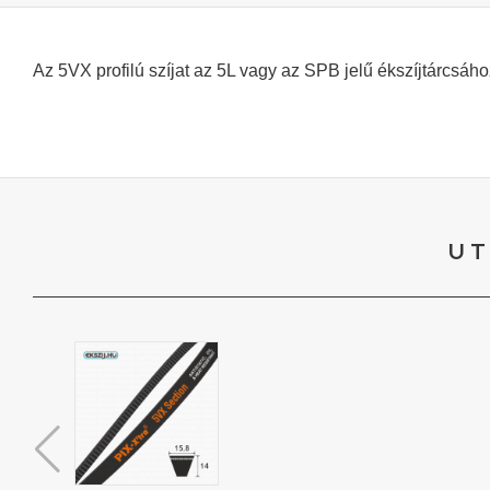
Az 5VX profilú szíjat az 5L vagy az SPB jelű ékszíjtárcsá
UT