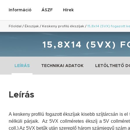
Információ
ÁSZF
Hírek
Főoldal
/
Ékszijak
/
Keskeny profilú ékszíjak
/
15,8x14 (5VX) fogazott k
15,8X14 (5VX) 
LEÍRÁS
TECHNIKAI ADATOK
LETÖLTHETŐ 
Leírás
A keskeny profilú fogazott ékszíjak kisebb szíjtárcsán is 
nélküli párjaik. Az 5VX collméretes ékszíj a 5V collméret
coll.) Az 5VX betűk után szereplő három számjegyű szám a 