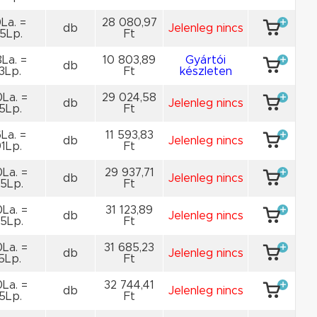
La. =
28 080,97
db
Jelenleg nincs
5Lp.
Ft
La. =
10 803,89
Gyártói
db
3Lp.
Ft
készleten
La. =
29 024,58
db
Jelenleg nincs
5Lp.
Ft
La. =
11 593,83
db
Jelenleg nincs
1Lp.
Ft
La. =
29 937,71
db
Jelenleg nincs
5Lp.
Ft
La. =
31 123,89
db
Jelenleg nincs
5Lp.
Ft
La. =
31 685,23
db
Jelenleg nincs
5Lp.
Ft
La. =
32 744,41
db
Jelenleg nincs
5Lp.
Ft