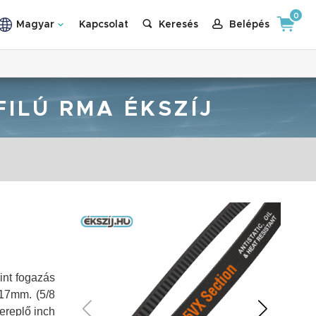
0
Magyar
Kapcsolat
Keresés
Belépés
FILÚ RMA ÉKSZÍJ
int fogazás
~17mm. (5/8
ereplő inch