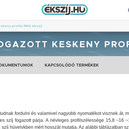
eskeny profilú RMA ékszíj
FOGAZOTT KESKENY PRO
DOKUMENTUMOK
KAPCSOLÓDÓ TERMÉKEK
el tudnak fordulni és valamivel nagyobb nyomatékot visznek át, m
es szíj fogazott párja. A névleges profilszélessége 15,8 ~16 
szíj hüvelykben mért hosszát mutatja. Az alábbi táblázatban sz