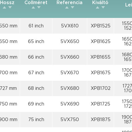
Hossz
Collméret
Referencia
Kiváltó
Le
1550
1550 mm
61 inch
5VX610
XPB1525
152
1650
1650 mm
65 inch
5VX650
XPB1625
162
1680
1680 mm
66 inch
5VX660
XPB1655
165
1700
1700 mm
67 inch
5VX670
XPB1675
167
1727
1727 mm
68 inch
5VX680
XPB1702
170
1750
1750 mm
69 inch
5VX690
XPB1725
172
1900
900 mm
75 inch
5VX750
XPB1875
187