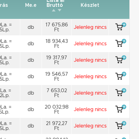
Lista ár
írás
Me.e
Bruttó
Készlet
La. =
17 675,86
db
Jelenleg nincs
5Lp.
Ft
La. =
18 934,43
db
Jelenleg nincs
5Lp.
Ft
La. =
19 317,97
db
Jelenleg nincs
5Lp.
Ft
La. =
19 546,57
db
Jelenleg nincs
5Lp.
Ft
La. =
7 653,02
db
Jelenleg nincs
2Lp.
Ft
La. =
20 032,98
db
Jelenleg nincs
5Lp.
Ft
La. =
21 972,27
db
Jelenleg nincs
5Lp.
Ft