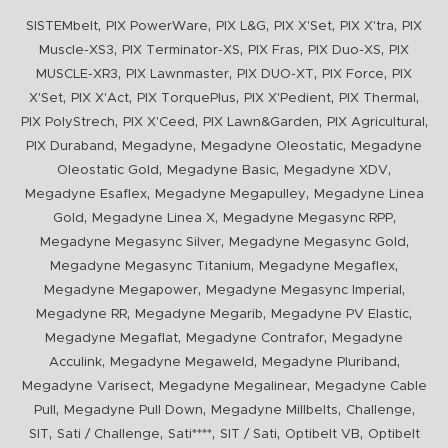
,
,
,
,
,
SISTEMbelt
PIX PowerWare
PIX L&G
PIX X'Set
PIX X'tra
PIX
,
,
,
,
Muscle-XS3
PIX Terminator-XS
PIX Fras
PIX Duo-XS
PIX
,
,
,
,
MUSCLE-XR3
PIX Lawnmaster
PIX DUO-XT
PIX Force
PIX
,
,
,
,
,
X'Set
PIX X'Act
PIX TorquePlus
PIX X'Pedient
PIX Thermal
,
,
,
,
PIX PolyStrech
PIX X'Ceed
PIX Lawn&Garden
PIX Agricultural
,
,
,
PIX Duraband
Megadyne
Megadyne Oleostatic
Megadyne
,
,
,
Oleostatic Gold
Megadyne Basic
Megadyne XDV
,
,
Megadyne Esaflex
Megadyne Megapulley
Megadyne Linea
,
,
,
Gold
Megadyne Linea X
Megadyne Megasync RPP
,
,
Megadyne Megasync Silver
Megadyne Megasync Gold
,
,
Megadyne Megasync Titanium
Megadyne Megaflex
,
,
Megadyne Megapower
Megadyne Megasync Imperial
,
,
,
Megadyne RR
Megadyne Megarib
Megadyne PV Elastic
,
,
Megadyne Megaflat
Megadyne Contrafor
Megadyne
,
,
,
Acculink
Megadyne Megaweld
Megadyne Pluriband
,
,
Megadyne Varisect
Megadyne Megalinear
Megadyne Cable
,
,
,
,
Pull
Megadyne Pull Down
Megadyne Millbelts
Challenge
,
,
,
,
,
SIT
Sati / Challenge
Sati****
SIT / Sati
Optibelt VB
Optibelt