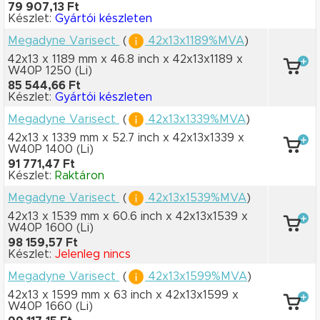
79 907,13 Ft
Készlet:
Gyártói készleten
Megadyne Varisect
(
42x13x1189%MVA
)
42x13 x 1189 mm
x 46.8 inch
x 42x13x1189
x
W40P 1250
(Li)
85 544,66 Ft
Készlet:
Gyártói készleten
Megadyne Varisect
(
42x13x1339%MVA
)
42x13 x 1339 mm
x 52.7 inch
x 42x13x1339
x
W40P 1400
(Li)
91 771,47 Ft
Készlet:
Raktáron
Megadyne Varisect
(
42x13x1539%MVA
)
42x13 x 1539 mm
x 60.6 inch
x 42x13x1539
x
W40P 1600
(Li)
98 159,57 Ft
Készlet:
Jelenleg nincs
Megadyne Varisect
(
42x13x1599%MVA
)
42x13 x 1599 mm
x 63 inch
x 42x13x1599
x
W40P 1660
(Li)