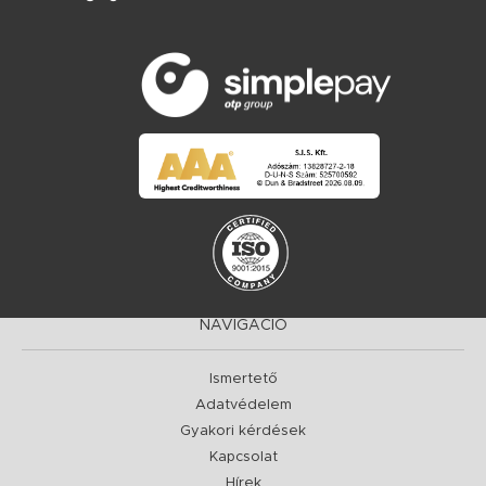
NAVIGÁCIÓ
Ismertető
Adatvédelem
Gyakori kérdések
Kapcsolat
Hírek