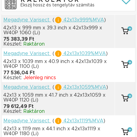
Ékszíj hossz és tengelytáv számítás
Megadyne Varisect
(
42x13x999%MVA
)
42x13 x 999 mm
x 39.3 inch
x 42x13x999
x
W40P 1060
(Li)
75 383,39 Ft
Készlet:
Raktáron
Megadyne Varisect
(
42x13x1039%MVA
)
42x13 x 1039 mm
x 40.9 inch
x 42x13x1039
x
W40P 1100
(Li)
77 536,04 Ft
Készlet:
Jelenleg nincs
Megadyne Varisect
(
42x13x1059%MVA
)
42x13 x 1059 mm
x 41.7 inch
x 42x13x1059
x
W40P 1120
(Li)
79 612,49 Ft
Készlet:
Raktáron
Megadyne Varisect
(
42x13x1119%MVA
)
42x13 x 1119 mm
x 44.1 inch
x 42x13x1119
x
W40P 1180
(Li)