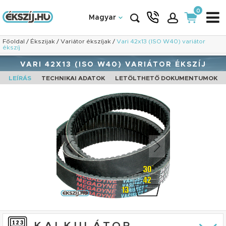
0
Magyar
Főoldal
/
Ékszijak
/
Variátor ékszíjak
/
Vari 42x13 (ISO W40) variátor
ékszíj
VARI 42X13 (ISO W40) VARIÁTOR ÉKSZÍJ
LEÍRÁS
TECHNIKAI ADATOK
LETÖLTHETŐ DOKUMENTUMOK
KALKULÁTOR