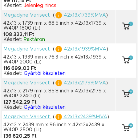
99 117,15 Ft
Készlet:
Jelenleg nincs
Megadyne Varisect
(
42x13x1739%MVA
)
42x13 x 1739 mm
x 68.5 inch
x 42x13x1739
x
W40P 1800
(Li)
108 322,11 Ft
Készlet:
Raktáron
Megadyne Varisect
(
42x13x1939%MVA
)
42x13 x 1939 mm
x 76.3 inch
x 42x13x1939
x
W40P 2000
(Li)
116 699,03 Ft
Készlet:
Gyártói készleten
Megadyne Varisect
(
42x13x2179%MVA
)
42x13 x 2179 mm
x 85.8 inch
x 42x13x2179
x
W40P 2240
(Li)
127 542,29 Ft
Készlet:
Gyártói készleten
Megadyne Varisect
(
42x13x2439%MVA
)
42x13 x 2439 mm
x 96 inch
x 42x13x2439
x
W40P 2500
(Li)
136 620,25 Ft