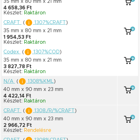
35 mm x 80 mm
x 21 mm
4 658,36 Ft
Készlet:
Raktáron
CRAFT
(
1307%CRAFT
)
35 mm x 80 mm
x 21 mm
1 954,53 Ft
Készlet:
Raktáron
Codex
(
1307%COD
)
35 mm x 80 mm
x 21 mm
3 827,78 Ft
Készlet:
Raktáron
N/A
(
1308%KML
)
40 mm x 90 mm
x 23 mm
4 422,14 Ft
Készlet:
Raktáron
CRAFT
(
1308./R/%CRAFT
)
40 mm x 90 mm
x 23 mm
2 966,72 Ft
Készlet:
Rendelésre
CRAFT
(
1308%CRAFT
)