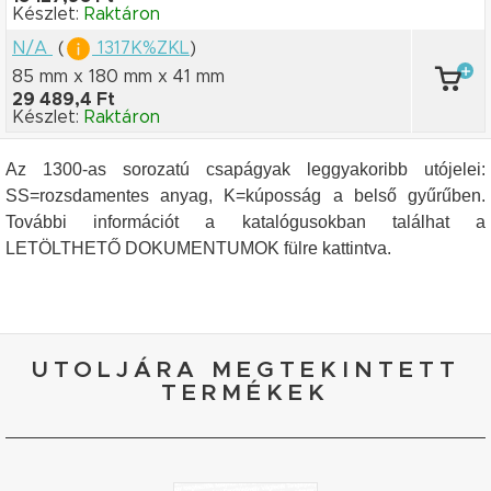
Készlet:
Raktáron
N/A
(
1317K%ZKL
)
85 mm x 180 mm
x 41 mm
29 489,4 Ft
Készlet:
Raktáron
Az 1300-as sorozatú csapágyak leggyakoribb utójelei:
SS=rozsdamentes anyag, K=kúposság a belső gyűrűben.
További információt a katalógusokban találhat a
LETÖLTHETŐ DOKUMENTUMOK fülre kattintva.
UTOLJÁRA MEGTEKINTETT
TERMÉKEK