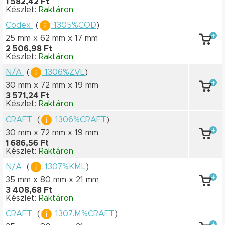
1 582,42 Ft
Készlet:
Raktáron
Codex
(
1305%COD
)
25 mm x 62 mm
x 17 mm
2 506,98 Ft
Készlet:
Raktáron
N/A
(
1306%ZVL
)
30 mm x 72 mm
x 19 mm
3 571,24 Ft
Készlet:
Raktáron
CRAFT
(
1306%CRAFT
)
30 mm x 72 mm
x 19 mm
1 686,56 Ft
Készlet:
Raktáron
N/A
(
1307%KML
)
35 mm x 80 mm
x 21 mm
3 408,68 Ft
Készlet:
Raktáron
CRAFT
(
1307.M%CRAFT
)