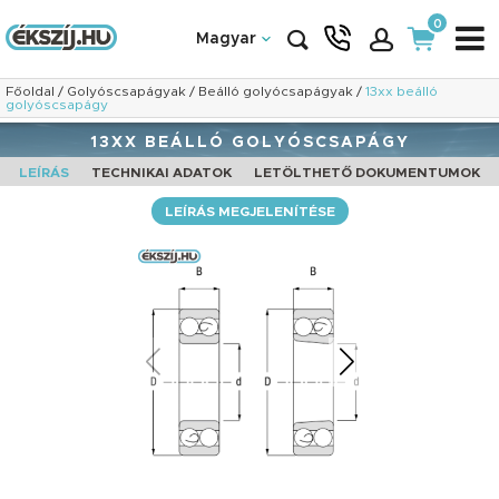
0
Magyar
Főoldal
/
Golyóscsapágyak
/
Beálló golyócsapágyak
/
13xx beálló
golyóscsapágy
13XX BEÁLLÓ GOLYÓSCSAPÁGY
LEÍRÁS
TECHNIKAI ADATOK
LETÖLTHETŐ DOKUMENTUMOK
LEÍRÁS MEGJELENÍTÉSE