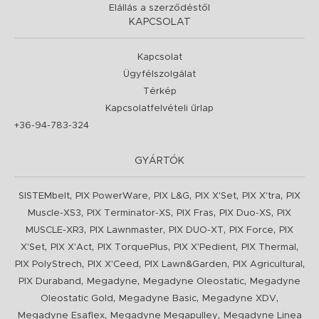
Elállás a szerződéstől
KAPCSOLAT
Kapcsolat
Ügyfélszolgálat
Térkép
Kapcsolatfelvételi űrlap
+36-94-783-324
GYÁRTÓK
,
,
,
,
,
SISTEMbelt
PIX PowerWare
PIX L&G
PIX X'Set
PIX X'tra
PIX
,
,
,
,
Muscle-XS3
PIX Terminator-XS
PIX Fras
PIX Duo-XS
PIX
,
,
,
,
MUSCLE-XR3
PIX Lawnmaster
PIX DUO-XT
PIX Force
PIX
,
,
,
,
,
X'Set
PIX X'Act
PIX TorquePlus
PIX X'Pedient
PIX Thermal
,
,
,
,
PIX PolyStrech
PIX X'Ceed
PIX Lawn&Garden
PIX Agricultural
,
,
,
PIX Duraband
Megadyne
Megadyne Oleostatic
Megadyne
,
,
,
Oleostatic Gold
Megadyne Basic
Megadyne XDV
,
,
Megadyne Esaflex
Megadyne Megapulley
Megadyne Linea