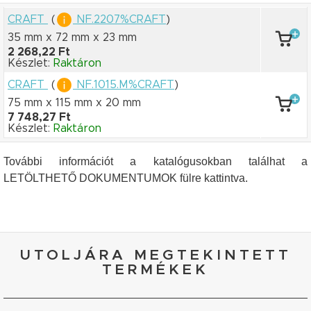
CRAFT
(
NF.2207%CRAFT
)
35 mm x 72 mm
x 23 mm
2 268,22 Ft
Készlet:
Raktáron
CRAFT
(
NF.1015.M%CRAFT
)
75 mm x 115 mm
x 20 mm
7 748,27 Ft
Készlet:
Raktáron
További információt a katalógusokban találhat a
LETÖLTHETŐ DOKUMENTUMOK fülre kattintva.
UTOLJÁRA MEGTEKINTETT
TERMÉKEK