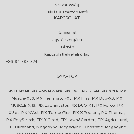
Szavatosság
Elállás a szerződéstől
KAPCSOLAT
Kapcsolat
Ügyfélszolgálat
Térkép
Kapcsolatfelvételi űrlap
+36-94-783-324
GYÁRTÓK
,
,
,
,
,
SISTEMbelt
PIX PowerWare
PIX L&G
PIX X'Set
PIX X'tra
PIX
,
,
,
,
Muscle-XS3
PIX Terminator-XS
PIX Fras
PIX Duo-XS
PIX
,
,
,
,
MUSCLE-XR3
PIX Lawnmaster
PIX DUO-XT
PIX Force
PIX
,
,
,
,
,
X'Set
PIX X'Act
PIX TorquePlus
PIX X'Pedient
PIX Thermal
,
,
,
,
PIX PolyStrech
PIX X'Ceed
PIX Lawn&Garden
PIX Agricultural
,
,
,
PIX Duraband
Megadyne
Megadyne Oleostatic
Megadyne