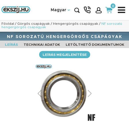
0
Magyar
Főoldal
/
Görgős csapágyak
/
Hengergörgős csapágyak
/
NF sorozatú
hengergörgős csapágyak
NF SOROZATÚ HENGERGÖRGŐS CSAPÁGYAK
LEÍRÁS
TECHNIKAI ADATOK
LETÖLTHETŐ DOKUMENTUMOK
LEÍRÁS MEGJELENÍTÉSE