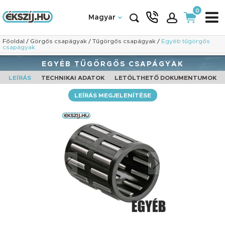
0
Magyar
Főoldal
/
Görgős csapágyak
/
Tűgörgős csapágyak
/
Egyéb tűgörgős
csapágyak
EGYÉB TŰGÖRGŐS CSAPÁGYAK
LEÍRÁS
TECHNIKAI ADATOK
LETÖLTHETŐ DOKUMENTUMOK
LEÍRÁS MEGJELENÍTÉSE