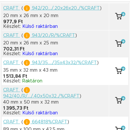
CRAFT
(
942/20..../.20x26x20../%CRAFT
)
20 mm x 26 mm
x 20 mm
977,9 Ft
Készlet:
Külső raktárban
CRAFT
(
943/20./R/%CRAFT
)
20 mm x 26 mm
x 25 mm
702,31 Ft
Készlet:
Külső raktárban
CRAFT
(
943/35...../35x43x32/%CRAFT
)
35 mm x 32 mm
x 43 mm
1 513,84 Ft
Készlet:
Raktáron
CRAFT
(
942/40./R/..../.40x50x32../%CRAFT
)
40 mm x 50 mm
x 32 mm
1 395,73 Ft
Készlet:
Külső raktárban
CRAFT
(
664818%CRAFT
)
89 mm x 100 mm
x 42.5 mm