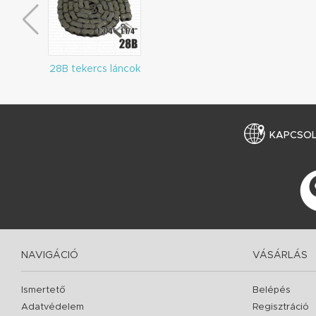
28B tekercs láncok
KAPCSO
NAVIGÁCIÓ
VÁSÁRLÁS
Ismertető
Belépés
Adatvédelem
Regisztráció