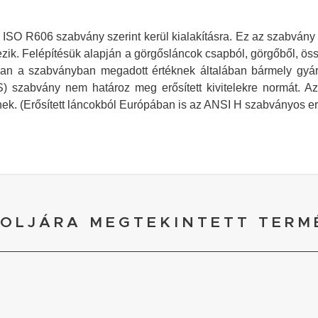
ISO R606 szabvány szerint kerül kialakításra. Ez az szabvány 
ik. Felépítésük alapján a görgősláncok csapból, görgőből, öss
an a szabványban megadott értéknek általában bármely gyár
S) szabvány nem határoz meg erősített kivitelekre normát. A
k. (Erősített láncokból Európában is az ANSI H szabványos erősí
OLJÁRA MEGTEKINTETT TERM