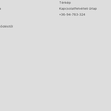
Térkép
a
Kapcsolatfelvételi űrlap
+36-94-783-324
rződéstől