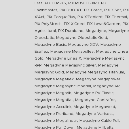
,
,
,
Fras
PIX Duo-XS
PIX MUSCLE-XR3
PIX
,
,
,
,
Lawnmaster
PIX DUO-XT
PIX Force
PIX X'Set
PIX
,
,
,
,
X'Act
PIX TorquePlus
PIX X'Pedient
PIX Thermal
,
,
,
PIX PolyStrech
PIX X'Ceed
PIX Lawn&Garden
PIX
,
,
,
Agricultural
PIX Duraband
Megadyne
Megadyne
,
,
Oleostatic
Megadyne Oleostatic Gold
,
,
Megadyne Basic
Megadyne XDV
Megadyne
,
,
Esaflex
Megadyne Megapulley
Megadyne Linea
,
,
Gold
Megadyne Linea X
Megadyne Megasync
,
,
RPP
Megadyne Megasync Silver
Megadyne
,
,
Megasync Gold
Megadyne Megasync Titanium
,
,
Megadyne Megaflex
Megadyne Megapower
,
,
Megadyne Megasync Imperial
Megadyne RR
,
,
Megadyne Megarib
Megadyne PV Elastic
,
,
Megadyne Megaflat
Megadyne Contrafor
,
,
Megadyne Acculink
Megadyne Megaweld
,
,
Megadyne Pluriband
Megadyne Varisect
,
,
Megadyne Megalinear
Megadyne Cable Pull
,
,
Megadyne Pull Down
Megadyne Millbelts