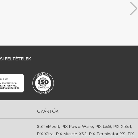
I FELTÉTELEK
GYÁRTÓK
,
,
,
,
SISTEMbelt
PIX PowerWare
PIX L&G
PIX X'Set
,
,
,
PIX X'tra
PIX Muscle-XS3
PIX Terminator-XS
PIX