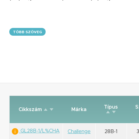
TÖBB SZÖVEG
Típus
S
Cikkszám
Márka
GL28B-1/L%CHA
Challenge
28B-1