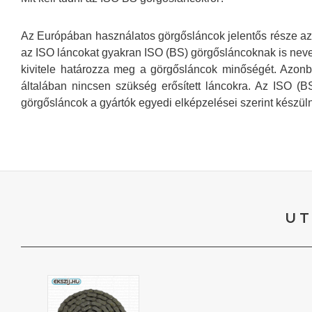
Az Európában használatos görgősláncok jelentős része az 
az ISO láncokat gyakran ISO (BS) görgősláncoknak is nevez
kivitele határozza meg a görgősláncok minőségét. Azonb
általában nincsen szükség erősített láncokra. Az ISO (B
görgősláncok a gyártók egyedi elképzelései szerint készülne
UT