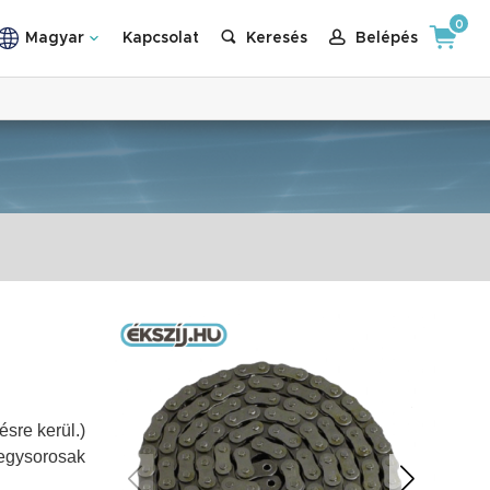
0
Magyar
Kapcsolat
Keresés
Belépés
sre kerül.)
 egysorosak