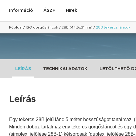
Információ
ÁSZF
Hírek
Főoldal
/
ISO görgősláncok
/
28B (44,5x31mm)
/
28B tekercs láncok
LEÍRÁS
TECHNIKAI ADATOK
LETÖLTHETŐ 
Leírás
Egy tekercs 28B jelű lánc 5 méter hosszúságot tartalmaz. (
Minden doboz tartalmaz egy tekercs görgősláncot és egy 
(simplex, jelölése
28B
-1) kétsorosak (duplex, jelölése
28B
-