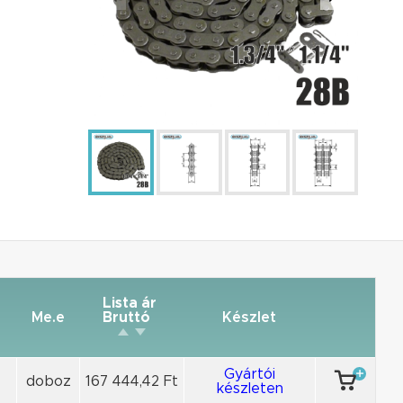
Lista ár
Me.e
Bruttó
Készlet
Gyártói
doboz
167 444,42 Ft
készleten