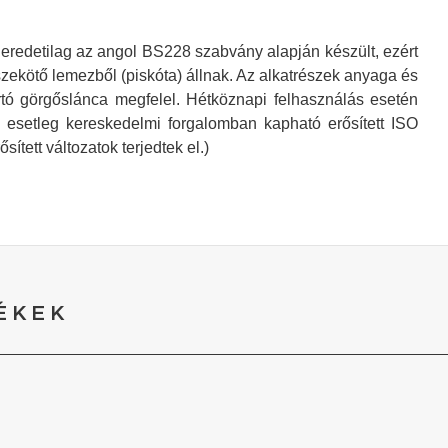
eredetilag az angol BS228 szabvány alapján készült, ezért
zekötő lemezből (piskóta) állnak. Az alkatrészek anyaga és
tó görgőslánca megfelel. Hétköznapi felhasználás esetén
z esetleg kereskedelmi forgalomban kapható erősített ISO
tett változatok terjedtek el.)
ÉKEK