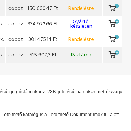
doboz
150 699,47 Ft
Rendelésre
Gyártói
x.
doboz
334 972,66 Ft
készleten
x.
doboz
301 475,14 Ft
Rendelésre
x.
doboz
515 607,3 Ft
Raktáron
ésű görgősláncokhoz 28B jelölésű patentszemet és/vagy
Letölthető katalógus a Letölthető Dokumentumok fül alatt.