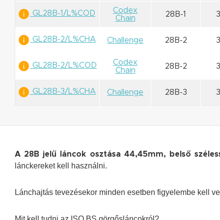
Codex
GL28B-1/L%COD
28B-1
Chain
GL28B-2/L%CHA
Challenge
28B-2
Codex
GL28B-2/L%COD
28B-2
Chain
GL28B-3/L%CHA
Challenge
28B-3
A 28B jelű láncok osztása 44,45mm, belső szé
lánckereket kell használni.
Lánchajtás tevezésekor minden esetben figyelembe kell ven
Mit kell tudni az ISO BS görgősláncokról?