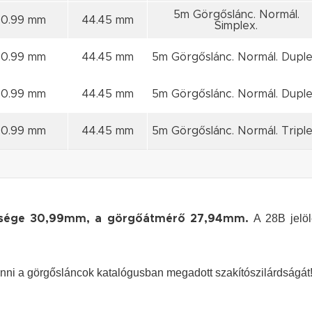
5m Görgőslánc. Normál.
30.99 mm
44.45 mm
Simplex.
30.99 mm
44.45 mm
5m Görgőslánc. Normál. Duple
30.99 mm
44.45 mm
5m Görgőslánc. Normál. Duple
30.99 mm
44.45 mm
5m Görgőslánc. Normál. Triple
A 28B jelöl
lessége 30,99mm, a görgőátmérő 27,94mm.
ni a görgősláncok katalógusban megadott szakítószilárdságát! 