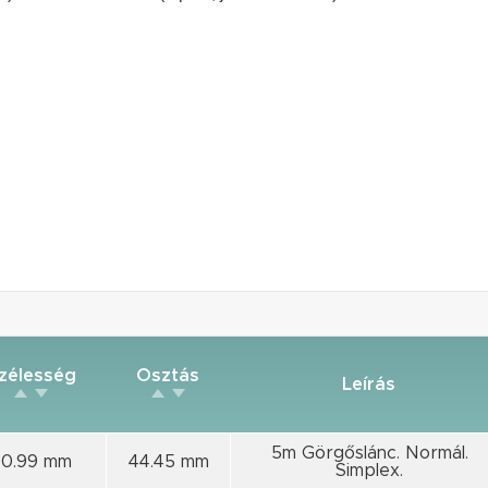
zélesség
Osztás
Leírás
5m Görgőslánc. Normál.
30.99 mm
44.45 mm
Simplex.