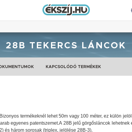
28B TEKERCS LÁNCOK
DOKUMENTUMOK
KAPCSOLÓDÓ TERMÉKEK
Bizonyos termékeknél lehet 50m vagy 100 méter, ez külön jelölé
darab egyenes patentszemet.
A 28B jelű görgősláncok lehetnek
2) és három sorosak (triplex, jelölése
28B
-3).