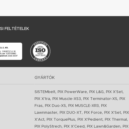
I FELTÉTELEK
GYÁRTÓK
,
,
,
,
SISTEMbelt
PIX PowerWare
PIX L&G
PIX X'Set
,
,
,
PIX X'tra
PIX Muscle-XS3
PIX Terminator-XS
PIX
,
,
,
Fras
PIX Duo-XS
PIX MUSCLE-XR3
PIX
,
,
,
,
Lawnmaster
PIX DUO-XT
PIX Force
PIX X'Set
PIX
,
,
,
,
X'Act
PIX TorquePlus
PIX X'Pedient
PIX Thermal
,
,
,
PIX PolyStrech
PIX X'Ceed
PIX Lawn&Garden
PIX