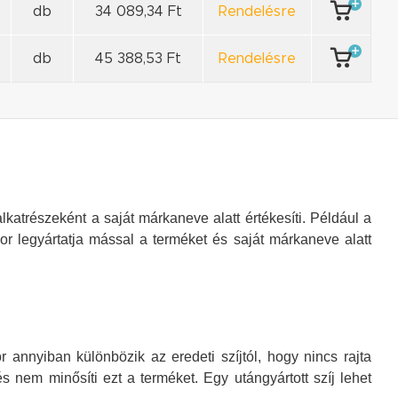
db
34 089,34 Ft
Rendelésre
db
45 388,53 Ft
Rendelésre
katrészeként a saját márkaneve alatt értékesíti. Például a
or legyártatja mással a terméket és saját márkaneve alatt
annyiban különbözik az eredeti szíjtól, hogy nincs rajta
s nem minősíti ezt a terméket. Egy utángyártott szíj lehet