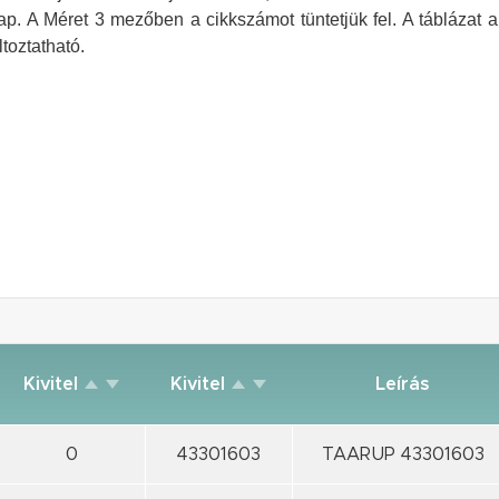
nap.
A Méret 3 mezőben a cikkszámot tüntetjük fel. A táblázat 
ltoztatható.
Kivitel
Kivitel
Leírás
0
43301603
TAARUP 43301603