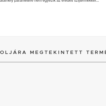
valamely paramétere nem egyezik az eredeti szíjtermékkel...
OLJÁRA MEGTEKINTETT TERM