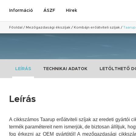
Információ
ÁSZF
Hírek
Főoldal
/
Mezőgazdasági ékszíjak
/
Kombájn erőátviteli szíjak
/
Taarup 
LEÍRÁS
TECHNIKAI ADATOK
LETÖLTHETŐ 
Leírás
A cikkszámos Taarup erőátviteli szíjak az eredeti gyártói 
termék paramétereit nem ismerjük, de biztosan állítjuk, ho
fog érkezni az OEM gyártótól!
A mezőgazdasági cikkszámo