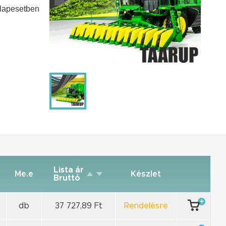
alapesetben
Lista ár
Me.e
Készlet
Bruttó
db
37 727,89 Ft
Rendelésre