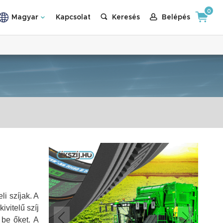
0
Magyar
Kapcsolat
Keresés
Belépés
i szíjak. A
vitelű szíj
 be őket. A