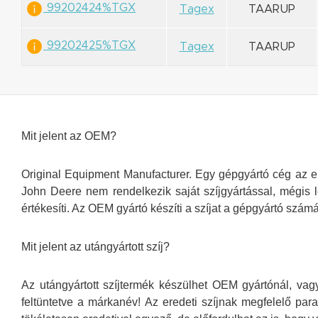
99202424%TGX
Tagex
TAARUP
99202425%TGX
Tagex
TAARUP
Mit jelent az OEM?
Original Equipment Manufacturer. Egy gépgyártó cég az ere
John Deere nem rendelkezik saját szíjgyártással, mégis l
értékesíti. Az OEM gyártó készíti a szíjat a gépgyártó számá
Mit jelent az utángyártott szíj?
Az utángyártott szíjtermék készülhet OEM gyártónál, vag
feltüntetve a márkanév! Az eredeti szíjnak megfelelő para