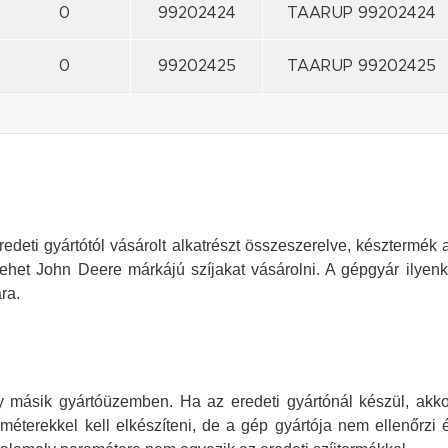
0
99202424
TAARUP 99202424
0
99202425
TAARUP 99202425
deti gyártótól vásárolt alkatrészt összeszerelve, késztermék al
ehet John Deere márkájú szíjakat vásárolni. A gépgyár ilyenk
ra.
y másik gyártóüzemben. Ha az eredeti gyártónál készül, akkor 
méterekkel kell elkészíteni, de a gép gyártója nem ellenőrzi é