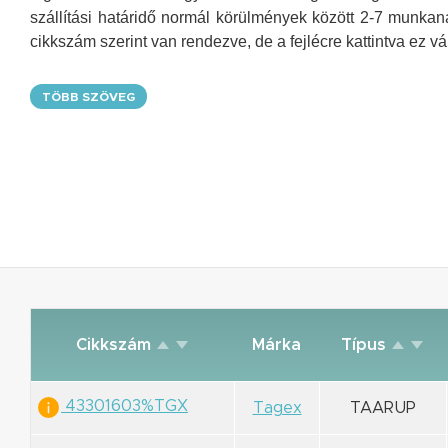
szállítási határidő normál körülmények között 2-7 munka
cikkszám szerint van rendezve, de a fejlécre kattintva ez vá
TÖBB SZÖVEG
Cikkszám
Márka
Típus
43301603%TGX
Tagex
TAARUP