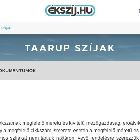
szíjak
TAARUP SZÍJAK
DOKUMENTUMOK
cikkszámak megfelelő méretű és kivitelű mezőgazdasági erőátvitel
gy a megfelelő cikkszám ismerete esetén a megfelelő méretű és ki
s szíjakat nem tartjuk raktáron, vevő rendelésre szerezzük