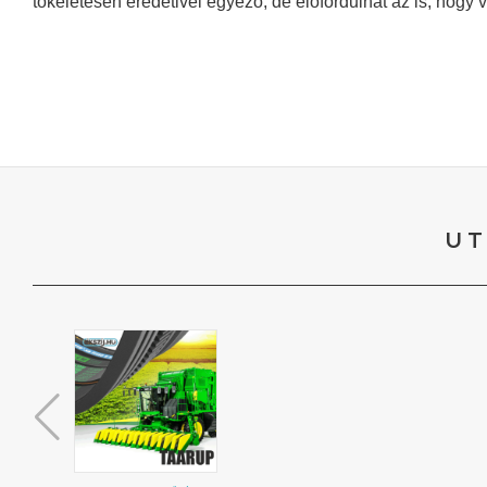
tökéletesen eredetivel egyező, de előfordulhat az is, hogy 
UT