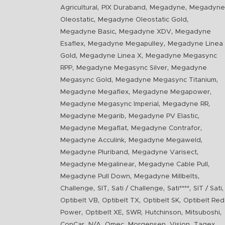
,
,
,
Agricultural
PIX Duraband
Megadyne
Megadyne
,
,
Oleostatic
Megadyne Oleostatic Gold
,
,
Megadyne Basic
Megadyne XDV
Megadyne
,
,
Esaflex
Megadyne Megapulley
Megadyne Linea
,
,
Gold
Megadyne Linea X
Megadyne Megasync
,
,
RPP
Megadyne Megasync Silver
Megadyne
,
,
Megasync Gold
Megadyne Megasync Titanium
,
,
Megadyne Megaflex
Megadyne Megapower
,
,
Megadyne Megasync Imperial
Megadyne RR
,
,
Megadyne Megarib
Megadyne PV Elastic
,
,
Megadyne Megaflat
Megadyne Contrafor
,
,
Megadyne Acculink
Megadyne Megaweld
,
,
Megadyne Pluriband
Megadyne Varisect
,
,
Megadyne Megalinear
Megadyne Cable Pull
,
,
Megadyne Pull Down
Megadyne Millbelts
,
,
,
,
,
Challenge
SIT
Sati / Challenge
Sati****
SIT / Sati
,
,
,
Optibelt VB
Optibelt TX
Optibelt SK
Optibelt Red
,
,
,
,
,
Power
Optibelt XE
SWR
Hutchinson
Mitsuboshi
,
,
,
,
,
,
ConCar
N/A
Omec
Morgensen
Vision
Tagex