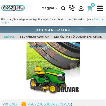
0
Magyar
Főoldal
/
Mezőgazdasági ékszíjak
/
Kertitraktor erőátviteli szíjak
/
Dolmar
szíjak
DOLMAR SZÍJAK
LEÍRÁS
TECHNIKAI ADATOK
LETÖLTHETŐ DOKUMENTUMOK
PIX L&G
(
A-672965300470%PLG
)