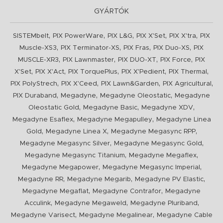
GYÁRTÓK
,
,
,
,
,
SISTEMbelt
PIX PowerWare
PIX L&G
PIX X'Set
PIX X'tra
PIX
,
,
,
,
Muscle-XS3
PIX Terminator-XS
PIX Fras
PIX Duo-XS
PIX
,
,
,
,
MUSCLE-XR3
PIX Lawnmaster
PIX DUO-XT
PIX Force
PIX
,
,
,
,
,
X'Set
PIX X'Act
PIX TorquePlus
PIX X'Pedient
PIX Thermal
,
,
,
,
PIX PolyStrech
PIX X'Ceed
PIX Lawn&Garden
PIX Agricultural
,
,
,
PIX Duraband
Megadyne
Megadyne Oleostatic
Megadyne
,
,
,
Oleostatic Gold
Megadyne Basic
Megadyne XDV
,
,
Megadyne Esaflex
Megadyne Megapulley
Megadyne Linea
,
,
,
Gold
Megadyne Linea X
Megadyne Megasync RPP
,
,
Megadyne Megasync Silver
Megadyne Megasync Gold
,
,
Megadyne Megasync Titanium
Megadyne Megaflex
,
,
Megadyne Megapower
Megadyne Megasync Imperial
,
,
,
Megadyne RR
Megadyne Megarib
Megadyne PV Elastic
,
,
Megadyne Megaflat
Megadyne Contrafor
Megadyne
,
,
,
Acculink
Megadyne Megaweld
Megadyne Pluriband
,
,
Megadyne Varisect
Megadyne Megalinear
Megadyne Cable