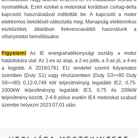
nyomatékuk. Ezért ezeket a motorokat korábban csillag-delta
kapcsoló használatával indították be. A kapcsoló a motor
elektromos bekötését változtatta meg. Manapság elektronikus
eszközöket, általában frekvenciaváltót használunk a
villanymotor beindításakor.
Az IE energiahatékonysági osztály a motor
Figyelem!
hatásfokára utal. Az 1-es az alap, a 2-es jobb, a 3-as jó, a 4-es
a legjobb. A 2019/1781 EU rendelet szerint folyamatos
üzemben (Duty S1) vagy részüzemben (Duty S3>=80 Duty
S6>=80) 0,12-0,749 kW teljesítményig legalább IE2, 0,75-
1000kW teljesítményig legalább IE3, 0,75 és 200kW
teljesítmény között, 2-4-6 pólus esetén IE4 motorokat szabad
üzembe helyezni 2023.07.01 után.