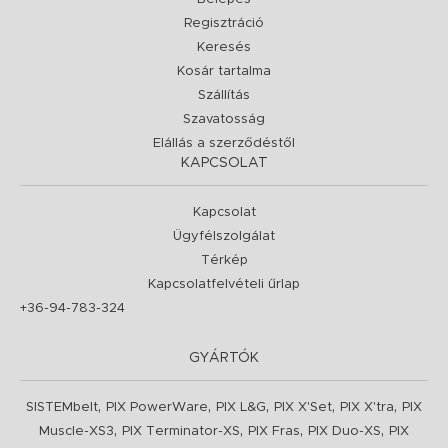
Regisztráció
Keresés
Kosár tartalma
Szállítás
Szavatosság
Elállás a szerződéstől
KAPCSOLAT
Kapcsolat
Ügyfélszolgálat
Térkép
Kapcsolatfelvételi űrlap
+36-94-783-324
GYÁRTÓK
,
,
,
,
,
SISTEMbelt
PIX PowerWare
PIX L&G
PIX X'Set
PIX X'tra
PIX
,
,
,
,
Muscle-XS3
PIX Terminator-XS
PIX Fras
PIX Duo-XS
PIX