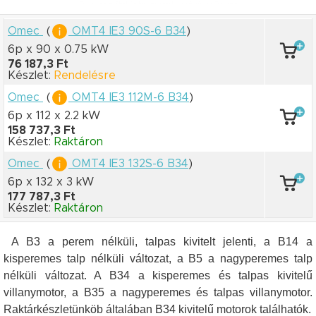
Omec
(
OMT4 IE3 90S-6 B34
)
6p x 90
x 0.75 kW
76 187,3 Ft
Készlet:
Rendelésre
Omec
(
OMT4 IE3 112M-6 B34
)
6p x 112
x 2.2 kW
158 737,3 Ft
Készlet:
Raktáron
Omec
(
OMT4 IE3 132S-6 B34
)
6p x 132
x 3 kW
177 787,3 Ft
Készlet:
Raktáron
A B3 a perem nélküli, talpas kivitelt jelenti, a B14 a
kisperemes talp nélküli változat, a B5 a nagyperemes talp
nélküli változat. A B34 a kisperemes és talpas kivitelű
villanymotor, a B35 a nagyperemes és talpas villanymotor.
Raktárkészletünköb általában B34 kivitelű motorok találhatók.