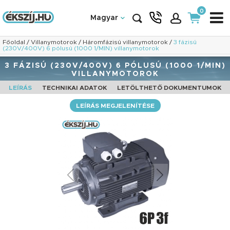
0
Magyar
Főoldal
/
Villanymotorok
/
Háromfázisú villanymotorok
/
3 fázisú
(230V/400V) 6 pólusú (1000 1/MIN) villanymotorok
3 FÁZISÚ (230V/400V) 6 PÓLUSÚ (1000 1/MIN)
VILLANYMOTOROK
LEÍRÁS
TECHNIKAI ADATOK
LETÖLTHETŐ DOKUMENTUMOK
LEÍRÁS MEGJELENÍTÉSE