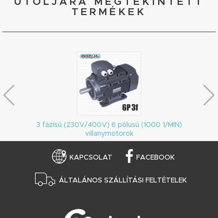
UTOLJÁRA MEGTEKINTETT
TERMÉKEK
3 fázisú (230V/400V) 6 pólusú (1000 1/MIN)
villanymotorok
KAPCSOLAT
FACEBOOK
ÁLTALÁNOS SZÁLLÍTÁSI FELTÉTELEK