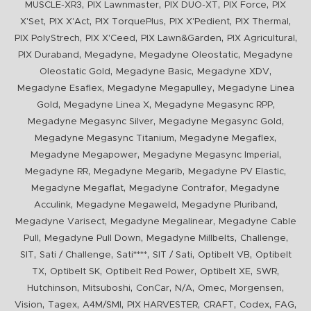
,
,
,
,
MUSCLE-XR3
PIX Lawnmaster
PIX DUO-XT
PIX Force
PIX
,
,
,
,
,
X'Set
PIX X'Act
PIX TorquePlus
PIX X'Pedient
PIX Thermal
,
,
,
,
PIX PolyStrech
PIX X'Ceed
PIX Lawn&Garden
PIX Agricultural
,
,
,
PIX Duraband
Megadyne
Megadyne Oleostatic
Megadyne
,
,
,
Oleostatic Gold
Megadyne Basic
Megadyne XDV
,
,
Megadyne Esaflex
Megadyne Megapulley
Megadyne Linea
,
,
,
Gold
Megadyne Linea X
Megadyne Megasync RPP
,
,
Megadyne Megasync Silver
Megadyne Megasync Gold
,
,
Megadyne Megasync Titanium
Megadyne Megaflex
,
,
Megadyne Megapower
Megadyne Megasync Imperial
,
,
,
Megadyne RR
Megadyne Megarib
Megadyne PV Elastic
,
,
Megadyne Megaflat
Megadyne Contrafor
Megadyne
,
,
,
Acculink
Megadyne Megaweld
Megadyne Pluriband
,
,
Megadyne Varisect
Megadyne Megalinear
Megadyne Cable
,
,
,
,
Pull
Megadyne Pull Down
Megadyne Millbelts
Challenge
,
,
,
,
,
SIT
Sati / Challenge
Sati****
SIT / Sati
Optibelt VB
Optibelt
,
,
,
,
,
TX
Optibelt SK
Optibelt Red Power
Optibelt XE
SWR
,
,
,
,
,
,
Hutchinson
Mitsuboshi
ConCar
N/A
Omec
Morgensen
,
,
,
,
,
,
,
Vision
Tagex
A4M/SMI
PIX HARVESTER
CRAFT
Codex
FAG