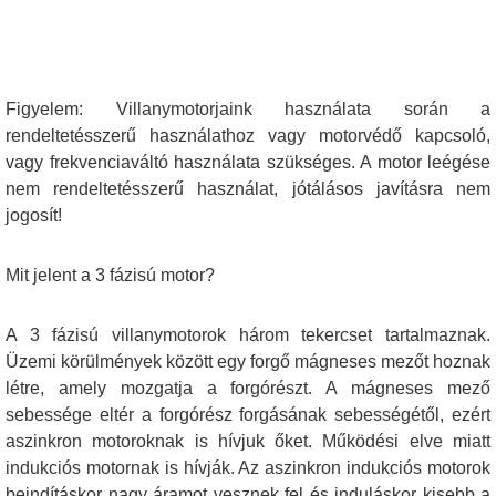
Figyelem: Villanymotorjaink használata során a
rendeltetésszerű használathoz vagy motorvédő kapcsoló,
vagy frekvenciaváltó használata szükséges. A motor leégése
nem rendeltetésszerű használat, jótálásos javításra nem
jogosít!
Mit jelent a 3 fázisú motor?
A 3 fázisú villanymotorok három tekercset tartalmaznak.
Üzemi körülmények között egy forgő mágneses mezőt hoznak
létre, amely mozgatja a forgórészt. A mágneses mező
sebessége eltér a forgórész forgásának sebességétől, ezért
aszinkron motoroknak is hívjuk őket. Működési elve miatt
indukciós motornak is hívják. Az aszinkron indukciós motorok
beindításkor nagy áramot vesznek fel és induláskor kisebb a