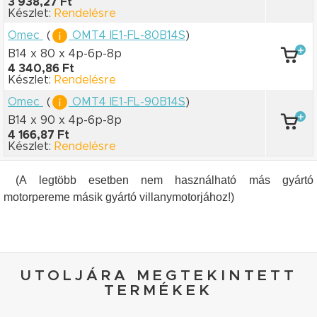
3 938,27 Ft
Készlet:
Rendelésre
Omec
(
OMT4 IE1-FL-80B14S
)
B14 x 80
x 4p-6p-8p
4 340,86 Ft
Készlet:
Rendelésre
Omec
(
OMT4 IE1-FL-90B14S
)
B14 x 90
x 4p-6p-8p
4 166,87 Ft
Készlet:
Rendelésre
(A legtöbb esetben nem használható más gyártó
motorpereme másik gyártó villanymotorjához!)
UTOLJÁRA MEGTEKINTETT
TERMÉKEK