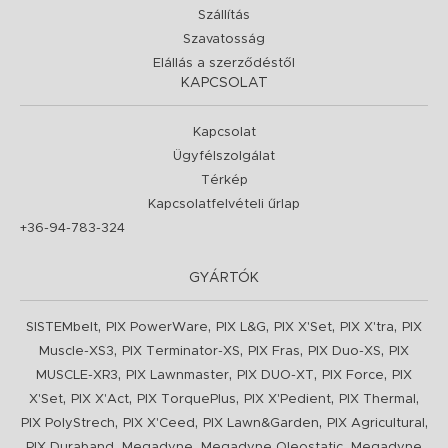
Szállítás
Szavatosság
Elállás a szerződéstől
KAPCSOLAT
Kapcsolat
Ügyfélszolgálat
Térkép
Kapcsolatfelvételi űrlap
+36-94-783-324
GYÁRTÓK
,
,
,
,
,
SISTEMbelt
PIX PowerWare
PIX L&G
PIX X'Set
PIX X'tra
PIX
,
,
,
,
Muscle-XS3
PIX Terminator-XS
PIX Fras
PIX Duo-XS
PIX
,
,
,
,
MUSCLE-XR3
PIX Lawnmaster
PIX DUO-XT
PIX Force
PIX
,
,
,
,
,
X'Set
PIX X'Act
PIX TorquePlus
PIX X'Pedient
PIX Thermal
,
,
,
,
PIX PolyStrech
PIX X'Ceed
PIX Lawn&Garden
PIX Agricultural
,
,
,
PIX Duraband
Megadyne
Megadyne Oleostatic
Megadyne