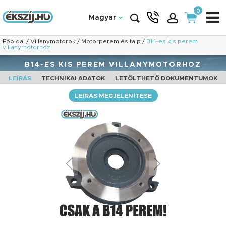
0
Magyar
Főoldal
/
Villanymotorok
/
Motorperem és talp
/
B14-es kis perem
villanymotorhoz
B14-ES KIS PEREM VILLANYMOTORHOZ
LEÍRÁS
TECHNIKAI ADATOK
LETÖLTHETŐ DOKUMENTUMOK
LEÍRÁS MEGJELENÍTÉSE