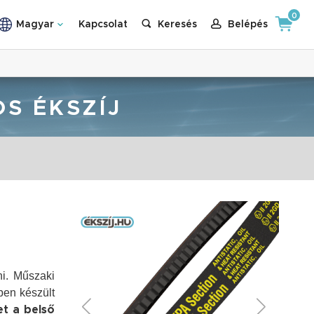
0
Magyar
Kapcsolat
Keresés
Belépés
OS ÉKSZÍJ
ni. Műszaki
ben készült
t a belső