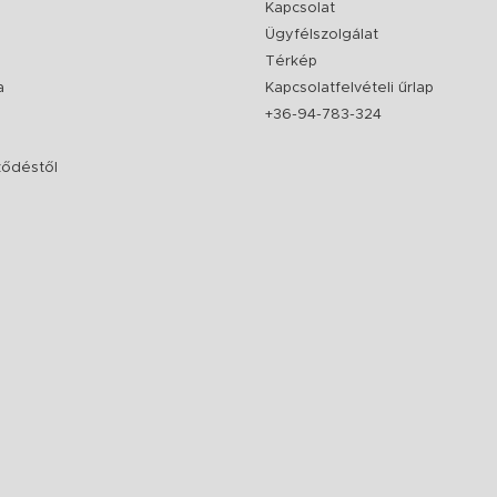
Kapcsolat
Ügyfélszolgálat
Térkép
a
Kapcsolatfelvételi űrlap
+36-94-783-324
rződéstől