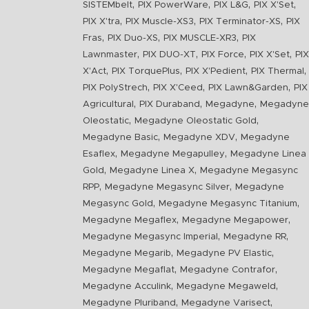
,
,
,
,
SISTEMbelt
PIX PowerWare
PIX L&G
PIX X'Set
,
,
,
PIX X'tra
PIX Muscle-XS3
PIX Terminator-XS
PIX
,
,
,
Fras
PIX Duo-XS
PIX MUSCLE-XR3
PIX
,
,
,
,
Lawnmaster
PIX DUO-XT
PIX Force
PIX X'Set
PIX
,
,
,
,
X'Act
PIX TorquePlus
PIX X'Pedient
PIX Thermal
,
,
,
PIX PolyStrech
PIX X'Ceed
PIX Lawn&Garden
PIX
,
,
,
Agricultural
PIX Duraband
Megadyne
Megadyne
,
,
Oleostatic
Megadyne Oleostatic Gold
,
,
Megadyne Basic
Megadyne XDV
Megadyne
,
,
Esaflex
Megadyne Megapulley
Megadyne Linea
,
,
Gold
Megadyne Linea X
Megadyne Megasync
,
,
RPP
Megadyne Megasync Silver
Megadyne
,
,
Megasync Gold
Megadyne Megasync Titanium
,
,
Megadyne Megaflex
Megadyne Megapower
,
,
Megadyne Megasync Imperial
Megadyne RR
,
,
Megadyne Megarib
Megadyne PV Elastic
,
,
Megadyne Megaflat
Megadyne Contrafor
,
,
Megadyne Acculink
Megadyne Megaweld
,
,
Megadyne Pluriband
Megadyne Varisect