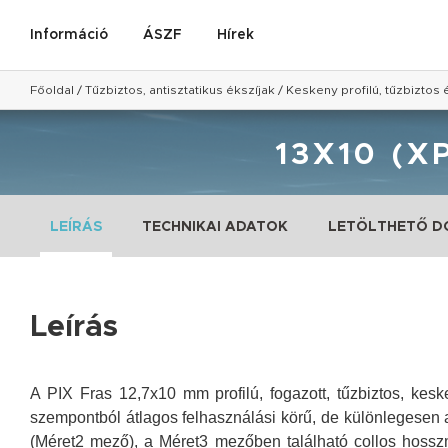
Információ
ÁSZF
Hírek
Főoldal
/
Tűzbiztos, antisztatikus ékszíjak
/
Keskeny profilú, tűzbiztos 
13X10 (X
LEÍRÁS
TECHNIKAI ADATOK
LETÖLTHETŐ 
Leírás
A PIX Fras 12,7x10 mm profilú, fogazott, tűzbiztos, keske
szempontból átlagos felhasználási körű, de különlegesen a
(Méret2 mező), a Méret3 mezőben található collos hossz