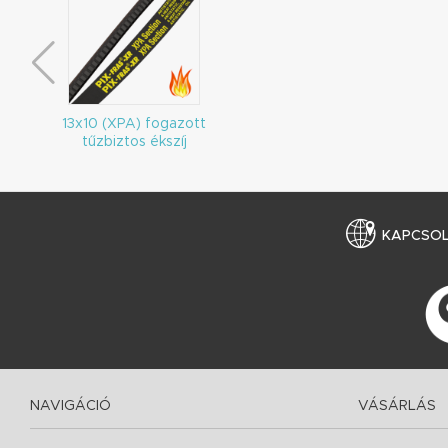
13x10 (XPA) fogazott
tűzbiztos ékszíj
KAPCSO
NAVIGÁCIÓ
VÁSÁRLÁS