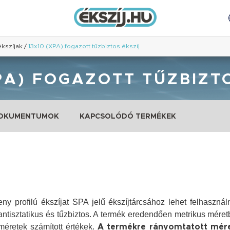
ékszíjak
/
13x10 (XPA) fogazott tűzbiztos ékszíj
PA) FOGAZOTT TŰZBIZT
DOKUMENTUMOK
KAPCSOLÓDÓ TERMÉKEK
ny profilú ékszíjat SPA jelű ékszíjtárcsához lehet felhasznál
ntisztatikus és tűzbiztos.
A termék eredendően metrikus méret
méretek számított értékek.
A termékre rányomtatott mére