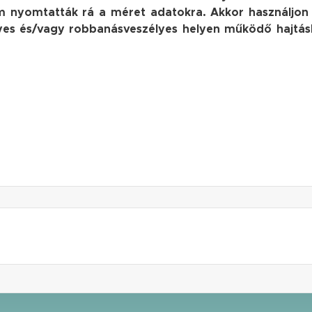
nem nyomtatták rá a méret adatokra. Akkor használjon
élyes és/vagy robbanásveszélyes helyen működő hajtá