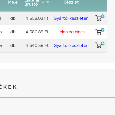
Lista ár
Me.e
Készlet
Bruttó
a.
db
4 558,03 Ft
Gyártói készleten
a.
db
4 580,89 Ft
Jelenleg nincs
a.
db
4 640,58 Ft
Gyártói készleten
ÉKEK