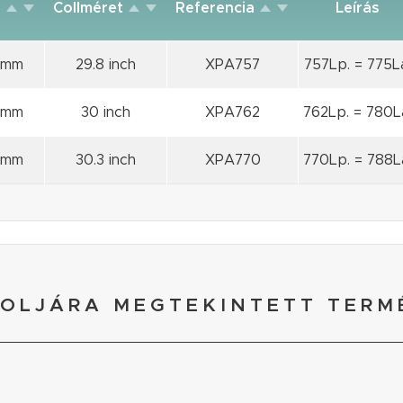
z
Collméret
Referencia
Leírás
 mm
29.8 inch
XPA757
757Lp. = 775L
 mm
30 inch
XPA762
762Lp. = 780L
 mm
30.3 inch
XPA770
770Lp. = 788L
OLJÁRA MEGTEKINTETT TERM