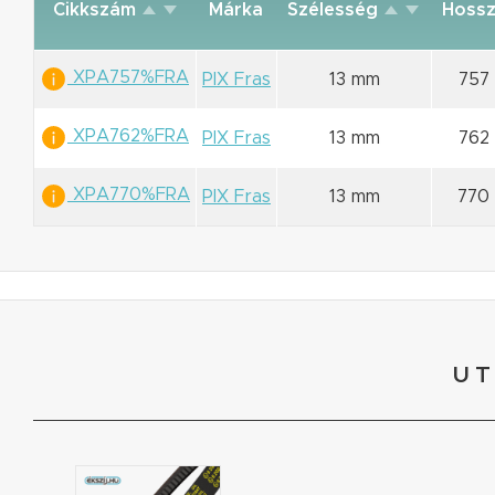
Cikkszám
Márka
Szélesség
Hoss
XPA757%FRA
PIX Fras
13 mm
757
XPA762%FRA
PIX Fras
13 mm
762
XPA770%FRA
PIX Fras
13 mm
770
UT